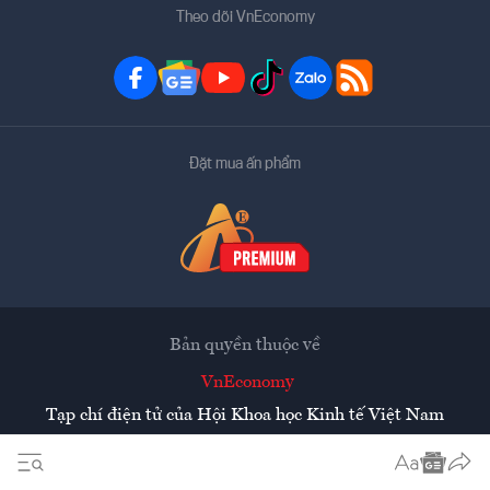
Theo dõi VnEconomy
Đặt mua ấn phẩm
Bản quyền thuộc về
VnEconomy
Tạp chí điện tử của Hội Khoa học Kinh tế Việt Nam
Mọi tin bài đăng lại từ website này phải có sự chấp thuận
bằng văn bản của
Tạp chí Kinh tế Việt Nam - VnEconomy