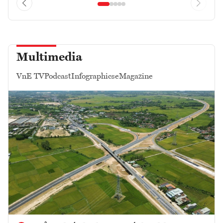
Multimedia
VnE TV
Podcast
Infographics
eMagazine