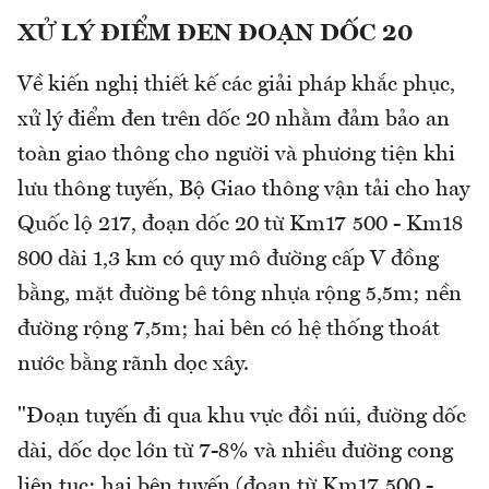
XỬ LÝ ĐIỂM ĐEN ĐOẠN DỐC 20
Về kiến nghị thiết kế các giải pháp khắc phục,
xử lý điểm đen trên dốc 20 nhằm đảm bảo an
toàn giao thông cho người và phương tiện khi
lưu thông tuyến, Bộ Giao thông vận tải cho hay
Quốc lộ 217, đoạn dốc 20 từ Km17 500 - Km18
800 dài 1,3 km có quy mô đường cấp V đồng
bằng, mặt đường bê tông nhựa rộng 5,5m; nền
đường rộng 7,5m; hai bên có hệ thống thoát
nước bằng rãnh dọc xây.
"Đoạn tuyến đi qua khu vực đồi núi, đường dốc
dài, dốc dọc lớn từ 7-8% và nhiều đường cong
liên tục; hai bên tuyến (đoạn từ Km17 500 -