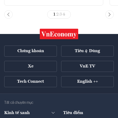
1
2
3
4
Chứng khoán
Tiêu & Dùng
Xe
VnE TV
Tech Connect
English ++
Tất cả chuyên mục
Kinh tế xanh
Tiêu điểm