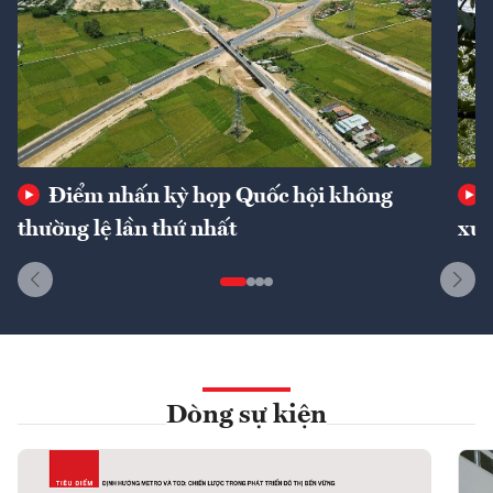
Điểm nhấn kỳ họp Quốc hội không
thường lệ lần thứ nhất
xuấ
Dòng sự kiện