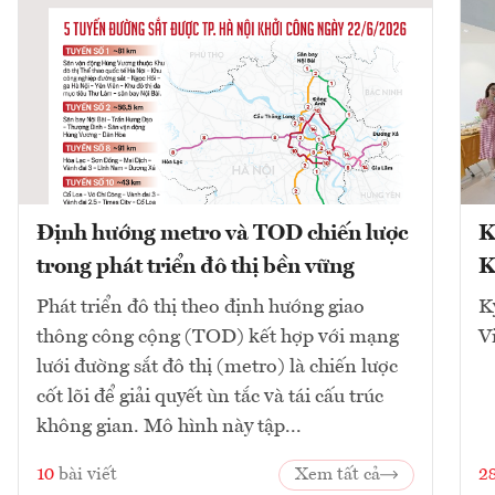
Định hướng metro và TOD chiến lược
K
trong phát triển đô thị bền vững
K
Phát triển đô thị theo định hướng giao
K
thông công cộng (TOD) kết hợp với mạng
V
lưới đường sắt đô thị (metro) là chiến lược
cốt lõi để giải quyết ùn tắc và tái cấu trúc
không gian. Mô hình này tập...
10
bài viết
Xem tất cả
2