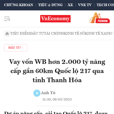
CHỨNG KHOÁN
TIÊU & DÙNG
XE
VNE TV
TECH CO
TIÊU ĐIỂM
ĐẦU TƯ
TÀI CHÍNH
KINH TẾ SỐ
KINH TẾ XANH
ĐẦU TƯ
Vay vốn WB hơn 2.000 tỷ nâng
cấp gần 60km Quốc lộ 217 qua
tỉnh Thanh Hóa
Anh Tú
A
15:30, 09/03/2023
Dự án nâng cấp, cải tạo Quốc lộ 217, đoạn