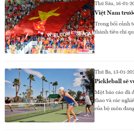
Thứ Sáu, 16-01-2
Việt Nam trước
Trong bối cảnh t
thành tiêu chí qu
Thứ Ba, 13-01-20
Pickleball sẽ 
Một báo cáo đã đ
thao và các nghi
của bộ môn đang