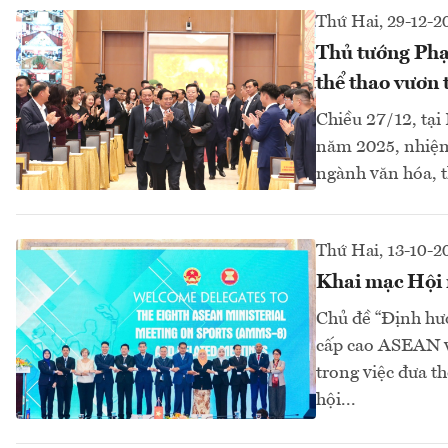
Thứ Hai, 29-12-2
Thủ tướng Phạ
thể thao vươn 
Chiều 27/12, tại
năm 2025, nhiệm
ngành văn hóa, th
Thứ Hai, 13-10-2
Khai mạc Hội 
Chủ đề “Định hướ
cấp cao ASEAN v
trong việc đưa th
hội...