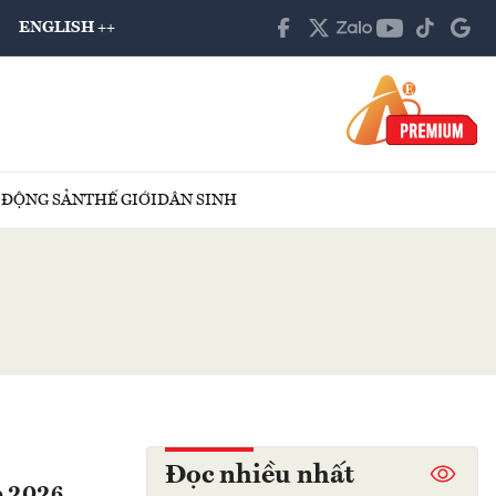
ENGLISH ++
 ĐỘNG SẢN
THẾ GIỚI
DÂN SINH
Đọc nhiều nhất
up 2026