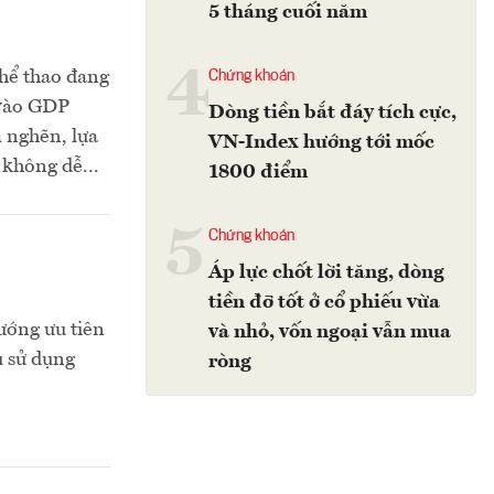
5 tháng cuối năm
4
thể thao đang
Chứng khoán
 vào GDP
Dòng tiền bắt đáy tích cực,
m nghẽn, lựa
VN-Index hướng tới mốc
không dễ...
1800 điểm
5
Chứng khoán
Áp lực chốt lời tăng, dòng
tiền đỡ tốt ở cổ phiếu vừa
hướng ưu tiên
và nhỏ, vốn ngoại vẫn mua
u sử dụng
ròng