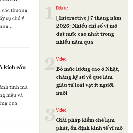
1
Đầu tư
, các thương
[Interactive] 7 tháng năm
ấy sự chú ý
2026: Nhiều chỉ số vĩ mô
ang...
đạt mức cao nhất trong
nhiều năm qua
2
Video
à kích cầu
Bỏ mức lương cao ở Nhật,
chàng kỹ sư về quê làm
giàu từ loài vật ít người
hành tinh mà
nuôi
ng hiệu và
hông qua
3
Video
Giải pháp kiềm chế lạm
phát, ổn định kinh tế vĩ mô