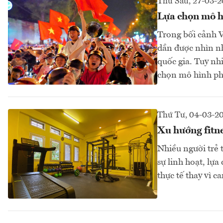
Thứ Sáu, 27-03-
Lựa chọn mô hì
Trong bối cảnh V
dần được nhìn nh
quốc gia. Tuy nhi
chọn mô hình ph
Thứ Tư, 04-03-2
Xu hướng fitne
Nhiều người trẻ t
sự linh hoạt, lự
thực tế thay vì c