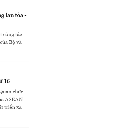
 lan tỏa -
t công tác
của Bộ và
ứ 16
 Quan chức
 của ASEAN
t triển xã