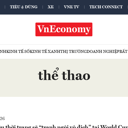
TIÊU & DÙNG
XE
VNE TV
TECH CONNECT
ÍNH
KINH TẾ SỐ
KINH TẾ XANH
THỊ TRƯỜNG
DOANH NGHIỆP
BẤT
thể thao
026
u thời trang sẽ “tranh ngôi vô địch” tại World C