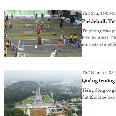
Thứ Sáu, 15-08-2
Pickleball: Từ
Từ phong trào giả
hiệu hạ nhiệt. C
mua các sản phẩm
Thứ Năm, 14-08-
Quảng trường
Tiếng động cơ gầ
dứt khoát sẽ ba