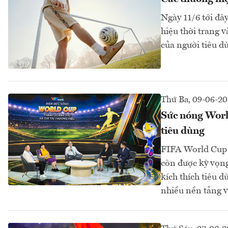
Ngày 11/6 tới đâ
hiệu thời trang v
của người tiêu d
Thứ Ba, 09-06-2
Sức nóng Worl
tiêu dùng
FIFA World Cup 
còn được kỳ vọng
kích thích tiêu 
nhiều nền tảng v