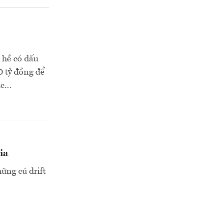
g hề có dấu
0 tỷ đồng để
c...
ia
ững cú drift