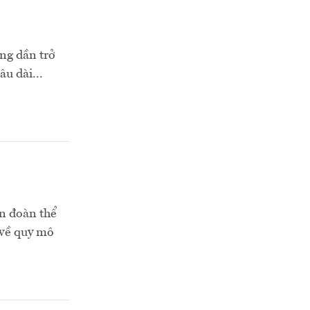
ng dần trở
âu dài...
ên đoàn thể
 về quy mô