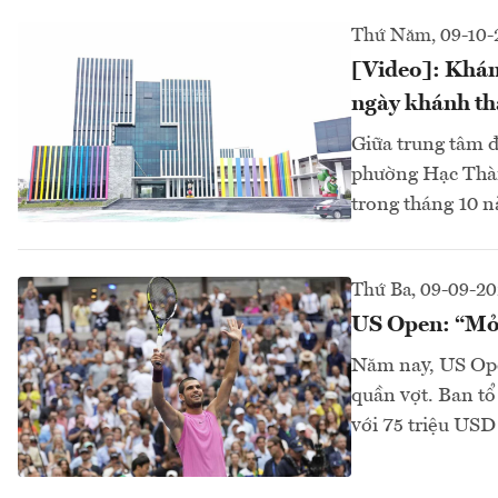
Thứ Năm, 09-10-
[Video]: Khám
ngày khánh t
Giữa trung tâm đ
phường Hạc Thàn
trong tháng 10 n
Thứ Ba, 09-09-20
US Open: “Mỏ v
Năm nay, US Open
quần vợt. Ban tổ
với 75 triệu US