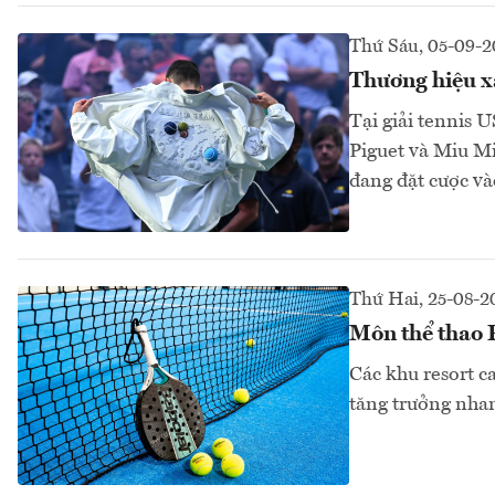
Thứ Sáu, 05-09-2
Thương hiệu xa
Tại giải tennis
Piguet và Miu Mi
đang đặt cược và
Thứ Hai, 25-08-2
Môn thể thao P
Các khu resort c
tăng trưởng nhan