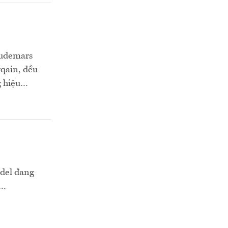
Audemars
rqain, đều
g hiệu…
adel đang
u…