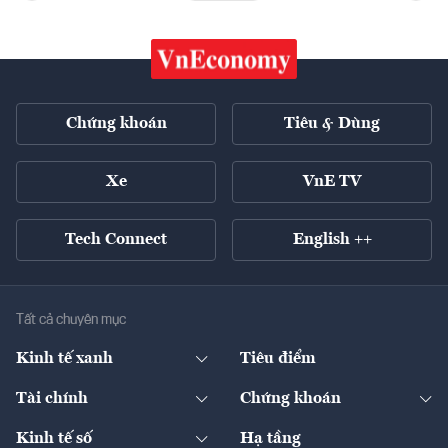
Chứng khoán
Tiêu & Dùng
Xe
VnE TV
Tech Connect
English ++
Tất cả chuyên mục
Kinh tế xanh
Tiêu điểm
Chuyển động xanh
Tài chính
Chứng khoán
Pháp lý
Ngân hàng
Doanh nghiệp niêm yết
Kinh tế số
Hạ tầng