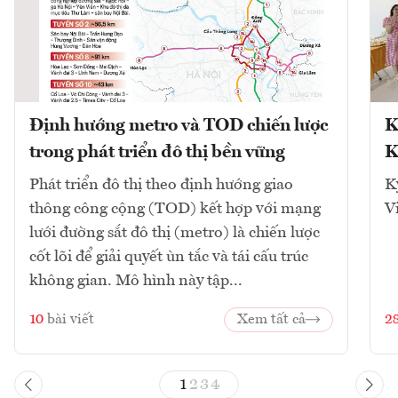
Định hướng metro và TOD chiến lược
K
trong phát triển đô thị bền vững
K
Phát triển đô thị theo định hướng giao
K
thông công cộng (TOD) kết hợp với mạng
V
lưới đường sắt đô thị (metro) là chiến lược
cốt lõi để giải quyết ùn tắc và tái cấu trúc
không gian. Mô hình này tập...
10
bài viết
Xem tất cả
2
1
2
3
4