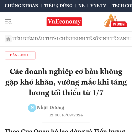
CHỨNG KHOÁN
TIÊU & DÙNG
XE
VNE TV
TECH CO
TIÊU ĐIỂM
ĐẦU TƯ
TÀI CHÍNH
KINH TẾ SỐ
KINH TẾ XANH
DÂN SINH
Các doanh nghiệp cơ bản không
gặp khó khăn, vướng mắc khi tăng
lương tối thiểu từ 1/7
Nhật Dương
N
12:00, 16/09/2024
Theo Cục Quan hệ lao động và Tiền lương,