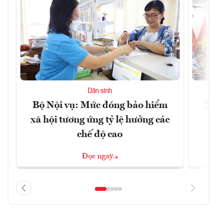
Dân sinh
Bộ Nội vụ: Mức đóng bảo hiểm
Xâ
xã hội tương ứng tỷ lệ hưởng các
p
chế độ cao
Đọc ngay