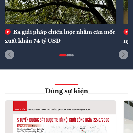
Ba giải pháp chiến lược nhằm cán mốc
xuất khẩu 74 tỷ USD
ngu
Dòng sự kiện