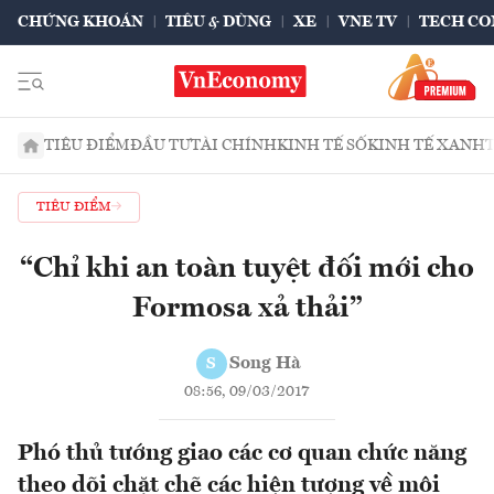
CHỨNG KHOÁN
TIÊU & DÙNG
XE
VNE TV
TECH CO
TIÊU ĐIỂM
ĐẦU TƯ
TÀI CHÍNH
KINH TẾ SỐ
KINH TẾ XANH
TIÊU ĐIỂM
“Chỉ khi an toàn tuyệt đối mới cho
Formosa xả thải”
Song Hà
S
08:56, 09/03/2017
Phó thủ tướng giao các cơ quan chức năng
theo dõi chặt chẽ các hiện tượng về môi