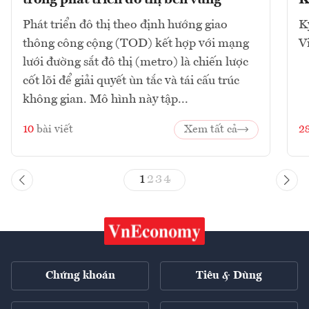
Phát triển đô thị theo định hướng giao
K
thông công cộng (TOD) kết hợp với mạng
V
lưới đường sắt đô thị (metro) là chiến lược
cốt lõi để giải quyết ùn tắc và tái cấu trúc
không gian. Mô hình này tập...
10
bài viết
Xem tất cả
2
1
2
3
4
Chứng khoán
Tiêu & Dùng