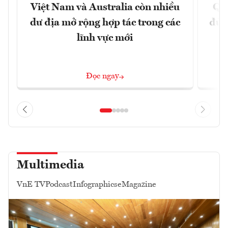
Việt Nam và Australia còn nhiều
Qu
dư địa mở rộng hợp tác trong các
đủ 
lĩnh vực mới
Đọc ngay
Multimedia
VnE TV
Podcast
Infographics
eMagazine