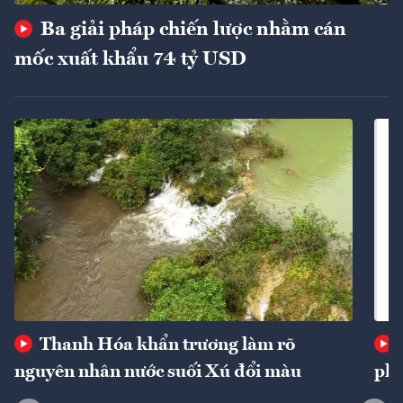
Ba giải pháp chiến lược nhằm cán
mốc xuất khẩu 74 tỷ USD
Thanh Hóa khẩn trương làm rõ
nguyên nhân nước suối Xú đổi màu
phí