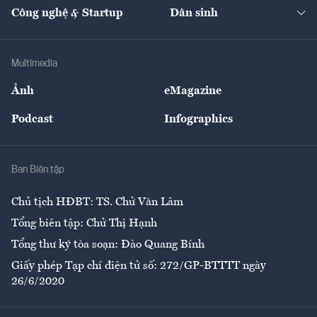
Tạp chí kinh tế Việt Nam
eMagazine
Nhà đầu tư
Du lịch
Công nghệ & Startup
Dân sinh
Tư vấn
Nông sản
Doanh nhân
Tư vấn Tiêu & Dùng
Infographics
Hạ tầng
Sức khỏe
Khung pháp lý
Doanh nghiệp
Địa phương
Thị trường
Bảo hiểm
Multimedia
Sự kiện
Nhân lực
Ảnh
eMagazine
Đẹp +
An sinh
Podcast
Infographics
Giải trí
Y tế
Nhà
Ban Biên tập
Ẩm thực
Chủ tịch HĐBT: TS. Chử Văn Lâm
Tổng biên tập: Chử Thị Hạnh
Tổng thư ký tòa soạn: Đào Quang Bính
Giấy phép Tạp chí điện tử số: 272/GP-BTTTT ngày
26/6/2020