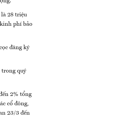
ượng.
là 28 triệu
kinh phí bảo
cọc đăng ký
 trong quý
 đến 2% tổng
ác cổ đông,
ian 23/3 đến