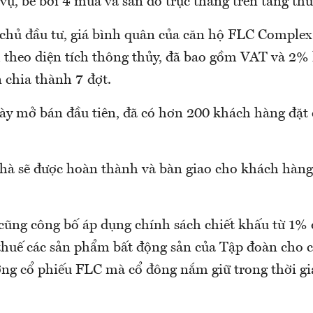
h vụ, bể bơi 4 mùa và sân đỗ trực thăng trên tầng th
chủ đầu tư, giá bình quân của căn hộ FLC Complex 
 theo diện tích thông thủy, đã bao gồm VAT và 2% 
n chia thành 7 đợt.
ày mở bán đầu tiên, đã có hơn 200 khách hàng đặt 
nhà sẽ được hoàn thành và bàn giao cho khách hàng
cũng công bố áp dụng chính sách chiết khấu từ 1%
 thuế các sản phẩm bất động sản của Tập đoàn cho c
ượng cổ phiếu FLC mà cổ đông nắm giữ trong thời g