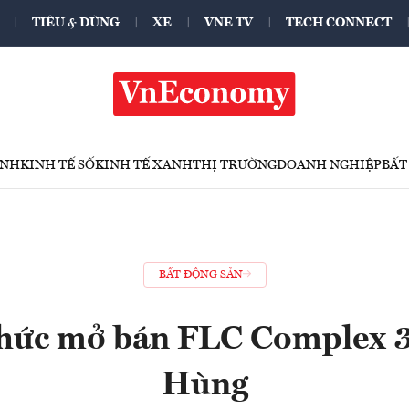
TIÊU & DÙNG
XE
VNE TV
TECH CONNECT
ÍNH
KINH TẾ SỐ
KINH TẾ XANH
THỊ TRƯỜNG
DOANH NGHIỆP
BẤT
BẤT ĐỘNG SẢN
thức mở bán FLC Complex 
Hùng