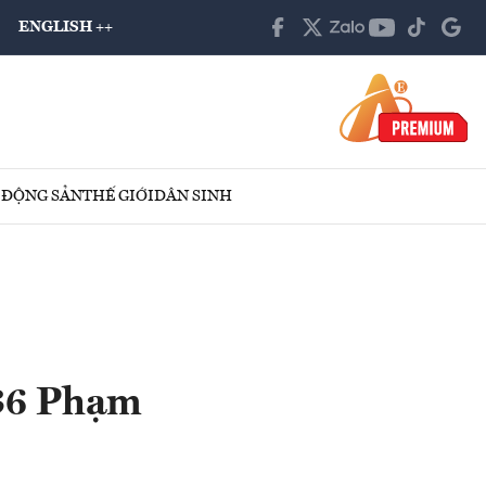
ENGLISH ++
 ĐỘNG SẢN
THẾ GIỚI
DÂN SINH
36 Phạm