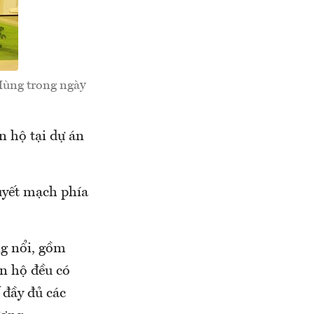
ùng trong ngày
n hộ tại dự án
yết mạch phía
ng nổi, gồm
ăn hộ đều có
 đầy đủ các