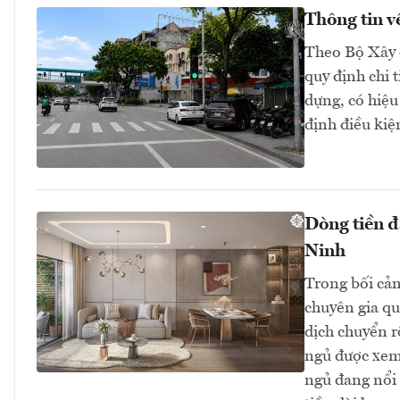
Thông tin v
Theo Bộ Xây 
quy định chi 
dựng, có hiệu
định điều kiệ
Dòng tiền đ
Ninh
Trong bối cản
chuyên gia qu
dịch chuyển r
ngủ được xem 
ngủ đang nổi 