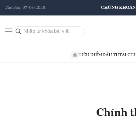
Thứ Sáu, 07/08/2026
CHỨNG KHOÁN
TIÊU ĐIỂM
ĐẦU TƯ
TÀI CH
Chính 