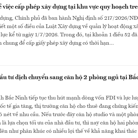
ề việc cấp phép xây dựng tại khu vực quy hoạch tr
dựng, Chính phủ đã ban hành Nghị định số 217/2026/N
tiết một số điều của Luật Xây dựng về quản lý hoạt động x
 lực kể từ ngày 1/7/2026. Trong đó, tại khoản 1 điều 52 đã
n chung để cấp giấy phép xây dựng có thời hạn…
ầu tư dịch chuyển sang căn hộ 2 phòng ngủ tại Bắ
h Bắc Ninh tiếp tục thu hút mạnh dòng vốn FDI và lực l
ốc tế gia tăng, thị trường căn hộ cho thuê đang chứng kiế
õ nét về nhu cầu. Nếu trước đây căn hộ studio và một phò
là lựa chọn tối ưu của nhà đầu tư, thì nay căn hộ hai phò
lên như phân khúc có nhiều lợi thế về khả năng khai thác