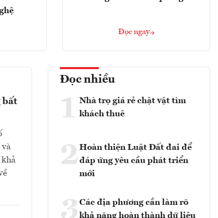
nghệ
Đọc ngay
Đọc nhiều
1
Nhà trọ giá rẻ chật vật tìm
 bất
khách thuê
ố
2
 và
Hoàn thiện Luật Đất đai để
, khả
đáp ứng yêu cầu phát triển
về
mới
3
Các địa phương cần làm rõ
khả năng hoàn thành dữ liệu