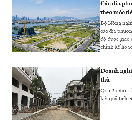
Các địa phư
theo mốc ti
Bộ Nông nghi
các địa phươn
độ được giao
chỉnh kế hoạc
Doanh nghiệ
thủ
Qua 2 năm tr
kết quả tích 