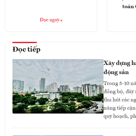
toán 
Đọc ngay
Đọc tiếp
Xây dựng hạ
động sản
Trong 5-10 nă
đồng bộ, đây 
thu hút các n
năng tiếp cận
quy hoạch, ph