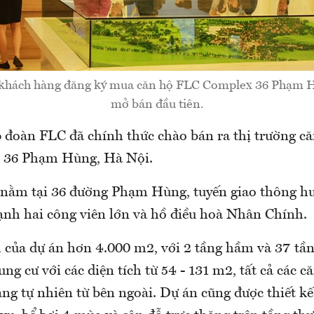
 khách hàng đăng ký mua căn hộ FLC Complex 36 Phạm H
mở bán đầu tiên.
p đoàn FLC đã chính thức chào bán ra thị trường că
 36 Phạm Hùng, Hà Nội.
nằm tại 36 đường Phạm Hùng, tuyến giao thông hu
ạnh hai công viên lớn và hồ điều hoà Nhân Chính.
h của dự án hơn 4.000 m2, với 2 tầng hầm và 37 tầ
ng cư với các diện tích từ 54 - 131 m2, tất cả các c
ng tự nhiên từ bên ngoài. Dự án cũng được thiết kế