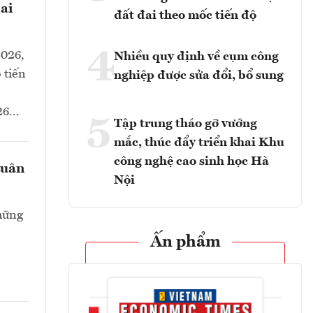
ai
đất đai theo mốc tiến độ
4
2026,
Nhiều quy định về cụm công
 tiến
nghiệp được sửa đổi, bổ sung
6...
5
Tập trung tháo gỡ vướng
mắc, thúc đẩy triển khai Khu
công nghệ cao sinh học Hà
tuân
Nội
hững
Ấn phẩm