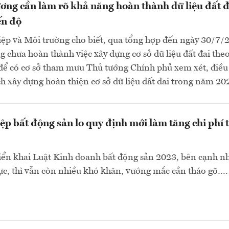
ơng cần làm rõ khả năng hoàn thành dữ liệu đất đ
ến độ
ệp và Môi trường cho biết, qua tổng hợp đến ngày 30/7/
g chưa hoàn thành việc xây dựng cơ sở dữ liệu đất đai theo
 để có cơ sở tham mưu Thủ tướng Chính phủ xem xét, điều
h xây dựng hoàn thiện cơ sở dữ liệu đất đai trong năm 202
p bất động sản lo quy định mới làm tăng chi phí 
iển khai Luật Kinh doanh bất động sản 2023, bên cạnh n
cực, thì vẫn còn nhiều khó khăn, vướng mắc cần tháo gỡ….