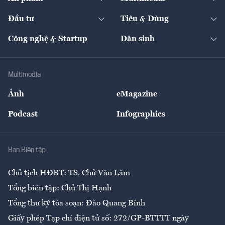
Khung pháp lý
Start-up
Dự án
Công nghiệp
Chuyển động 24h
Đối thoại
The Guide
Video
Đầu tư
Tiêu & Dùng
Quản trị số
Cafe BĐS
Thị trường
Kinh doanh
Kết nối
Tạp chí kinh tế Việt Nam
eMagazine
Nhà đầu tư
Du lịch
Công nghệ & Startup
Dân sinh
Tư vấn
Nông sản
Doanh nhân
Tư vấn Tiêu & Dùng
Infographics
Hạ tầng
Sức khỏe
Khung pháp lý
Doanh nghiệp
Địa phương
Thị trường
Bảo hiểm
Multimedia
Sự kiện
Nhân lực
Ảnh
eMagazine
Đẹp +
An sinh
Podcast
Infographics
Giải trí
Y tế
Nhà
Ban Biên tập
Ẩm thực
Chủ tịch HĐBT: TS. Chử Văn Lâm
Tổng biên tập: Chử Thị Hạnh
Tổng thư ký tòa soạn: Đào Quang Bính
Giấy phép Tạp chí điện tử số: 272/GP-BTTTT ngày