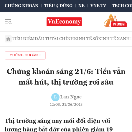
CHỨNG KHOÁN
TIÊU & DÙNG
XE
VNE TV
TECH CO
TIÊU ĐIỂM
ĐẦU TƯ
TÀI CHÍNH
KINH TẾ SỐ
KINH TẾ XANH
CHỨNG KHOÁN
Chứng khoán sáng 21/6: Tiền vẫn
mất hút, thị trường rơi sâu
Lan Ngọc
L
12:08, 21/06/2018
Thị trường sáng nay mới đối diện với
lượng hàng bắt đáy của phiên giảm 19