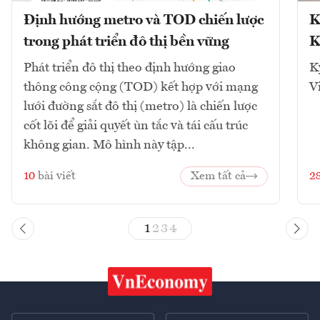
Định hướng metro và TOD chiến lược
K
trong phát triển đô thị bền vững
K
Phát triển đô thị theo định hướng giao
K
thông công cộng (TOD) kết hợp với mạng
V
lưới đường sắt đô thị (metro) là chiến lược
cốt lõi để giải quyết ùn tắc và tái cấu trúc
không gian. Mô hình này tập...
10
bài viết
Xem tất cả
2
1
2
3
4