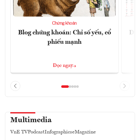
Chứng khoán
Blog chứng khoán: Chỉ số yếu, cổ
Dự 
phiếu mạnh
t
Đọc ngay
Multimedia
VnE TV
Podcast
Infographics
eMagazine