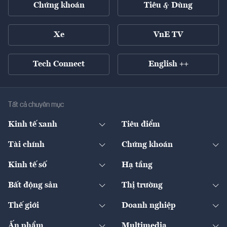
Chứng khoán
Tiêu & Dùng
Xe
VnE TV
Tech Connect
English ++
Tất cả chuyên mục
Kinh tế xanh
Tiêu điểm
Chuyển động xanh
Tài chính
Chứng khoán
Pháp lý
Ngân hàng
Doanh nghiệp niêm yết
Kinh tế số
Hạ tầng
Thương hiệu xanh
Thị trường vốn
Thị trường
Sản phẩm - Thị trường
Bất động sản
Thị trường
Diễn đàn
Thuế
Đầu tư
Tài sản số
Chính sách
Xuất nhập khẩu
Thế giới
Doanh nghiệp
Bảo hiểm
Quốc tế
Dịch vụ số
Thị trường
Khung pháp lý
Kinh tế
Chuyển động
Ấn phẩm
Multimedia