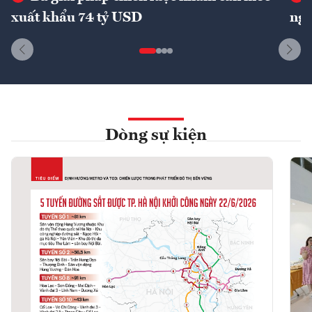
xuất khẩu 74 tỷ USD
ngu
Dòng sự kiện