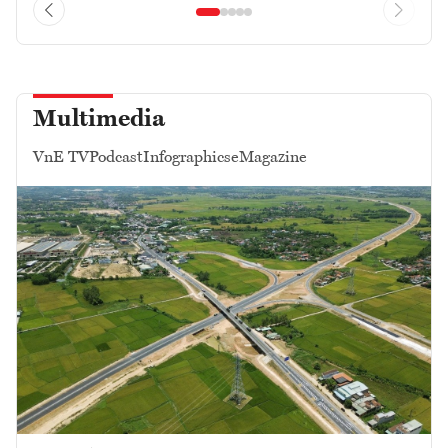
Multimedia
VnE TV
Podcast
Infographics
eMagazine