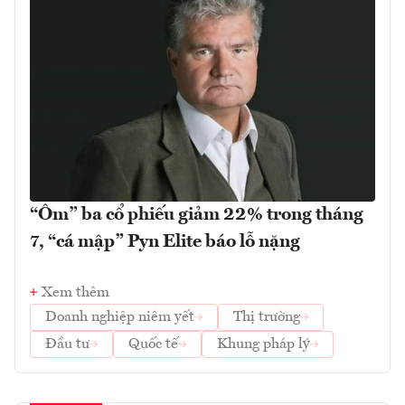
“Ôm” ba cổ phiếu giảm 22% trong tháng
7, “cá mập” Pyn Elite báo lỗ nặng
Xem thêm
Doanh nghiệp niêm yết
Thị trường
Đầu tư
Quốc tế
Khung pháp lý