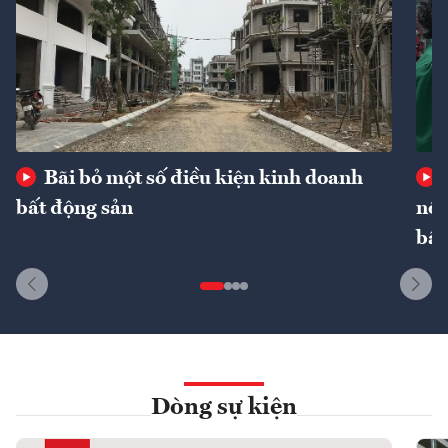
Bãi bỏ một số điều kiện kinh doanh
bất động sản
nôn
bất
Dòng sự kiện