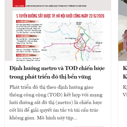
Định hướng metro và TOD chiến lược
K
trong phát triển đô thị bền vững
K
Phát triển đô thị theo định hướng giao
K
thông công cộng (TOD) kết hợp với mạng
V
lưới đường sắt đô thị (metro) là chiến lược
cốt lõi để giải quyết ùn tắc và tái cấu trúc
không gian. Mô hình này tập...