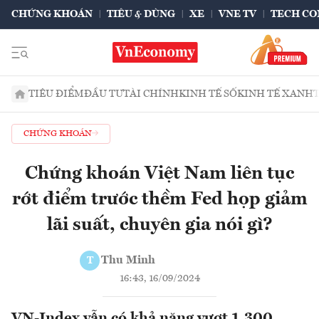
CHỨNG KHOÁN
TIÊU & DÙNG
XE
VNE TV
TECH CO
TIÊU ĐIỂM
ĐẦU TƯ
TÀI CHÍNH
KINH TẾ SỐ
KINH TẾ XANH
CHỨNG KHOÁN
Chứng khoán Việt Nam liên tục
rớt điểm trước thềm Fed họp giảm
lãi suất, chuyên gia nói gì?
Thu Minh
T
16:43, 16/09/2024
VN-Index vẫn có khả năng vượt 1.300