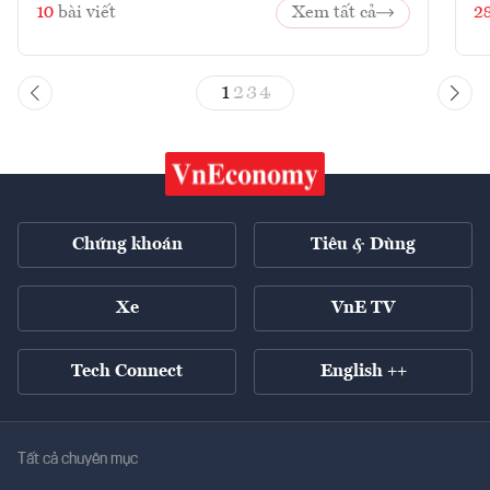
10
bài viết
Xem tất cả
2
1
2
3
4
Chứng khoán
Tiêu & Dùng
Xe
VnE TV
Tech Connect
English ++
Tất cả chuyên mục