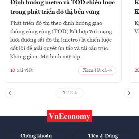
Định hướng metro và TOD chiến lược
K
trong phát triển đô thị bền vững
K
Phát triển đô thị theo định hướng giao
K
thông công cộng (TOD) kết hợp với mạng
V
lưới đường sắt đô thị (metro) là chiến lược
cốt lõi để giải quyết ùn tắc và tái cấu trúc
không gian. Mô hình này tập...
10
bài viết
Xem tất cả
2
1
2
3
4
Chứng khoán
Tiêu & Dùng