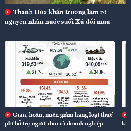
Thanh Hóa khẩn trương làm rõ
nguyên nhân nước suối Xú đổi màu
Giãn, hoãn, miễn giảm hàng loạt thuế
phí hỗ trợ người dân và doanh nghiệp
kin