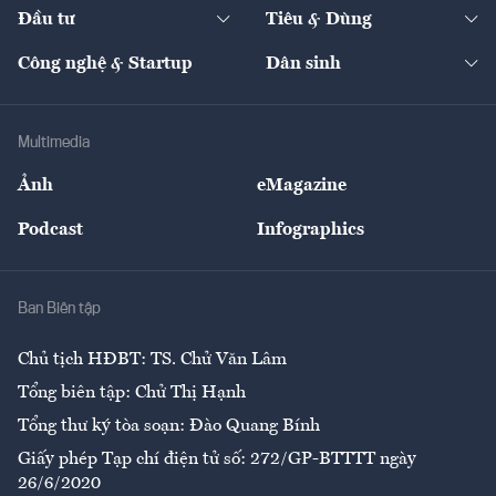
The Guide
Video
Đầu tư
Tiêu & Dùng
Quản trị số
Cafe BĐS
Thị trường
Kinh doanh
Kết nối
Tạp chí kinh tế Việt Nam
eMagazine
Nhà đầu tư
Du lịch
Công nghệ & Startup
Dân sinh
Tư vấn
Nông sản
Doanh nhân
Tư vấn Tiêu & Dùng
Infographics
Hạ tầng
Sức khỏe
Khung pháp lý
Doanh nghiệp
Địa phương
Thị trường
Bảo hiểm
Multimedia
Sự kiện
Nhân lực
Ảnh
eMagazine
Đẹp +
An sinh
Podcast
Infographics
Giải trí
Y tế
Nhà
Ban Biên tập
Ẩm thực
Chủ tịch HĐBT: TS. Chử Văn Lâm
Tổng biên tập: Chử Thị Hạnh
Tổng thư ký tòa soạn: Đào Quang Bính
Giấy phép Tạp chí điện tử số: 272/GP-BTTTT ngày
26/6/2020