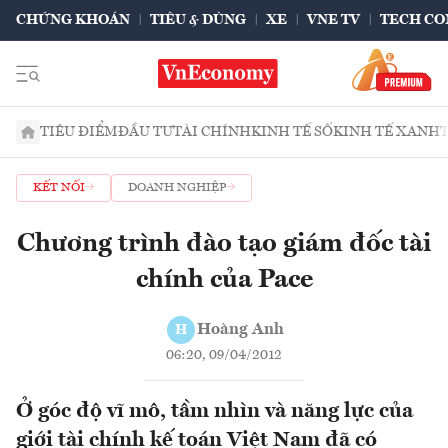
CHỨNG KHOÁN
TIÊU & DÙNG
XE
VNE TV
TECH CO
TIÊU ĐIỂM
ĐẦU TƯ
TÀI CHÍNH
KINH TẾ SỐ
KINH TẾ XANH
KẾT NỐI
DOANH NGHIỆP
Chương trình đào tạo giám đốc tài
chính của Pace
Hoàng Anh
H
06:20, 09/04/2012
Ở góc độ vĩ mô, tầm nhìn và năng lực của
giới tài chính kế toán Việt Nam đã có