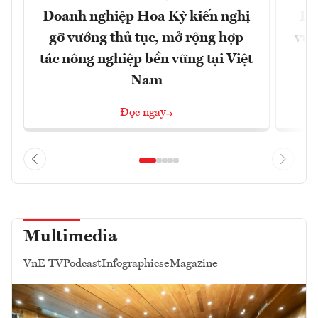
Doanh nghiệp Hoa Kỳ kiến nghị
Lạ
gỡ vướng thủ tục, mở rộng hợp
vùn
tác nông nghiệp bền vững tại Việt
Nam
Đọc ngay
Multimedia
VnE TV
Podcast
Infographics
eMagazine