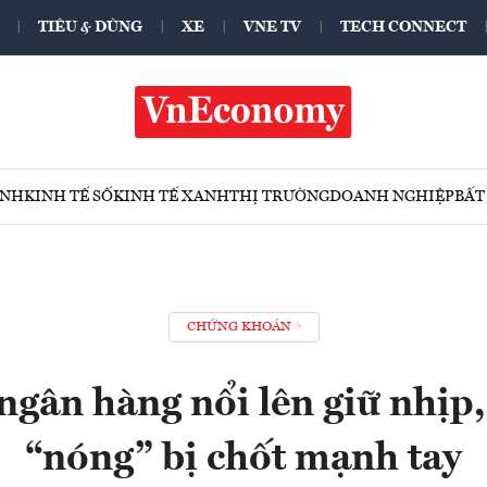
TIÊU & DÙNG
XE
VNE TV
TECH CONNECT
ÍNH
KINH TẾ SỐ
KINH TẾ XANH
THỊ TRƯỜNG
DOANH NGHIỆP
BẤT
CHỨNG KHOÁN
ngân hàng nổi lên giữ nhịp
“nóng” bị chốt mạnh tay