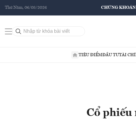
Thứ Năm, 06/08/2026
CHỨNG KHOÁN
TIÊU ĐIỂM
ĐẦU TƯ
TÀI CH
Cổ phiếu 