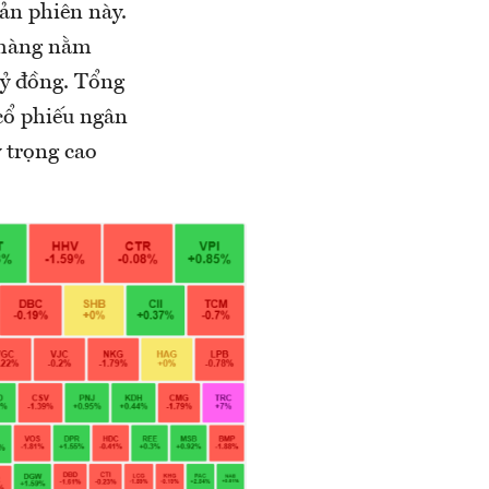
ản phiên này.
n hàng nằm
tỷ đồng. Tổng
cổ phiếu ngân
 trọng cao