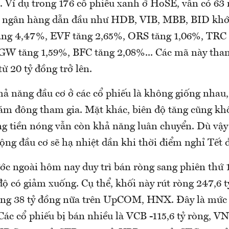
 Ví dụ trong 176 cổ phiếu xanh ở HoSE, vẫn có 63 
 ngân hàng dẫn đầu như HDB, VIB, MBB, BID khớp
ăng 4,47%, EVF tăng 2,65%, ORS tăng 1,06%, TRC
GW tăng 1,59%, BFC tăng 2,08%... Các mã này tha
từ 20 tỷ đồng trở lên.
ả năng đầu cơ ở các cổ phiếu là không giống nhau
đám đông tham gia. Mặt khác, biên độ tăng cũng k
ng tiền nóng vẫn còn khả năng luân chuyển. Dù vậy
ộng đầu cơ sẽ hạ nhiệt dần khi thời điểm nghỉ Tết 
c ngoài hôm nay duy trì bán ròng sang phiên thứ 10
ộ có giảm xuống. Cụ thể, khối này rút ròng 247,6 t
ng 38 tỷ đồng nữa trên UpCOM, HNX. Đây là mức 
Các cổ phiếu bị bán nhiều là VCB -115,6 tỷ ròng, VN