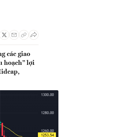
ng các giao
u hoạch” lợi
idcap,