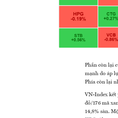
Phần còn lại c
mạnh do áp lự
Phía còn lại 
VN-Index kết 
đỏ/176 mã xan
14,8% sàn. Mộ