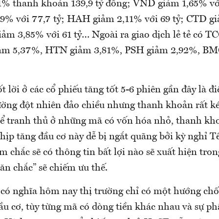
% thanh khoản 139,9 tỷ đồng; VND giảm 1,65% với
% với 77,7 tỷ; HAH giảm 2,11% với 69 tỷ; CTD gi
iảm 3,85% với 61 tỷ… Ngoài ra giao dịch lẻ tẻ có 
iảm 5,37%, HTN giảm 3,81%, PSH giảm 2,92%, BM
 lời ở các cổ phiếu tăng tốt 5-6 phiên gần đây là đ
trường đột nhiên đảo chiều nhưng thanh khoản rất k
hể tranh thủ ở những mã có vốn hóa nhỏ, thanh kh
Nhịp tăng đầu cơ này dễ bị ngắt quãng bởi kỳ nghỉ 
m chắc sẽ có thông tin bất lợi nào sẽ xuất hiện tron
“ăn chắc” sẽ chiếm ưu thế.
có nghĩa hôm nay thị trường chỉ có một hướng chốt
ầu cơ, tùy từng mã có dòng tiền khác nhau và sự p