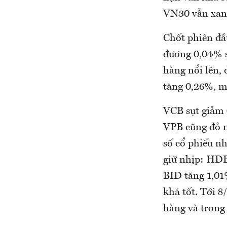
VN30 vẫn xanh
Chốt phiên đầ
đương 0,04% s
hàng nổi lên,
tăng 0,26%, m
VCB sụt giảm 
VPB cũng đỏ n
số cổ phiếu n
giữ nhịp: HDB
BID tăng 1,0
khá tốt. Tới 
hàng và trong