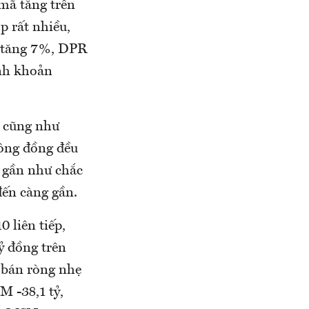
mã tăng trên
 rất nhiều,
 tăng 7%, DPR
nh khoản
, cũng như
hông đồng đều
 gần như chắc
đến càng gần.
 liên tiếp,
ỷ đồng trên
bán ròng nhẹ
M -38,1 tỷ,