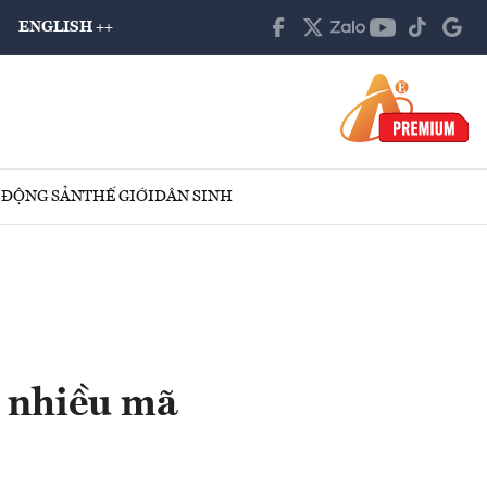
ENGLISH ++
 ĐỘNG SẢN
THẾ GIỚI
DÂN SINH
, nhiều mã