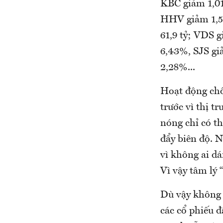
KBC giảm 1,01
HHV giảm 1,59
61,9 tỷ; VDS g
6,43%, SJS g
2,28%...
Hoạt động chốt
trước vì thị 
nóng chỉ có t
đẩy biên độ. 
vì không ai dá
Vì vậy tâm lý 
Dù vậy không 
các cổ phiếu đ