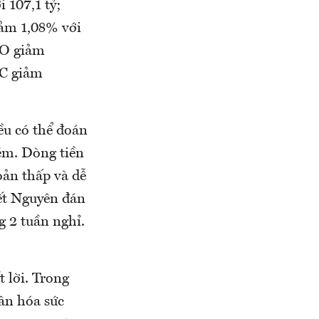
 107,1 tỷ;
ảm 1,08% với
TCO giảm
C giảm
iều có thể đoán
ém. Dòng tiền
oản thấp và dễ
Tết Nguyên đán
g 2 tuần nghỉ.
 lời. Trong
hân hóa sức