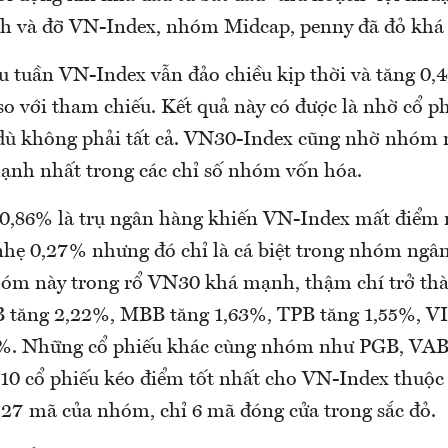
 và đỡ VN-Index, nhóm Midcap, penny đã đỏ khá 
u tuần VN-Index vẫn đảo chiều kịp thời và tăng 0,
o với tham chiếu. Kết quả này có được là nhờ cổ p
 dù không phải tất cả. VN30-Index cũng nhờ nhóm
ạnh nhất trong các chỉ số nhóm vốn hóa.
0,86% là trụ ngân hàng khiến VN-Index mất điểm 
hẹ 0,27% nhưng đó chỉ là cá biệt trong nhóm ngân
hóm này trong rổ VN30 khá mạnh, thậm chí trở t
 tăng 2,22%, MBB tăng 1,63%, TPB tăng 1,55%, VI
1%. Những cổ phiếu khác cùng nhóm như PGB, VAB
8/10 cổ phiếu kéo điểm tốt nhất cho VN-Index thu
 27 mã của nhóm, chỉ 6 mã đóng cửa trong sắc đỏ.