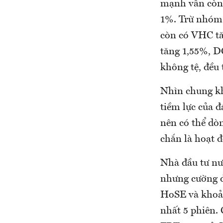
mạnh vẫn còn.
1%. Trừ nhóm
còn có VHC t
tăng 1,55%, D
không tệ, đều 
Nhìn chung kh
tiềm lực của 
nên có thể dò
chắn là hoạt đ
Nhà đầu tư nướ
nhưng cường đ
HoSE và khoả
nhất 5 phiên. 