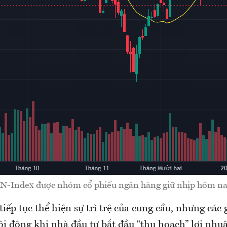
N-Index được nhóm cổ phiếu ngân hàng giữ nhịp hôm na
ếp tục thể hiện sự trì trệ của cung cầu, nhưng các 
i động khi nhà đầu tư bắt đầu “thu hoạch” lợi nhu