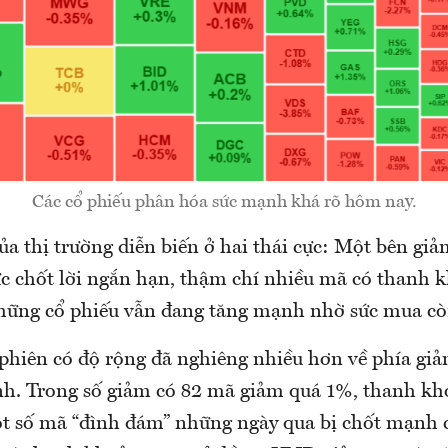
Các cổ phiếu phân hóa sức mạnh khá rõ hôm nay.
ủa thị trường diễn biến ở hai thái cực: Một bên giả
c chốt lời ngắn hạn, thậm chí nhiều mã có thanh k
những cổ phiếu vẫn đang tăng mạnh nhờ sức mua còn
phiên có độ rộng đã nghiêng nhiều hơn về phía gi
h. Trong số giảm có 82 mã giảm quá 1%, thanh k
t số mã “đình đám” những ngày qua bị chốt mạnh c