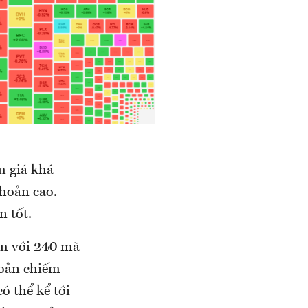
m giá khá
hoản cao.
 tốt.
ảm với 240 mã
hoản chiếm
ó thể kể tới