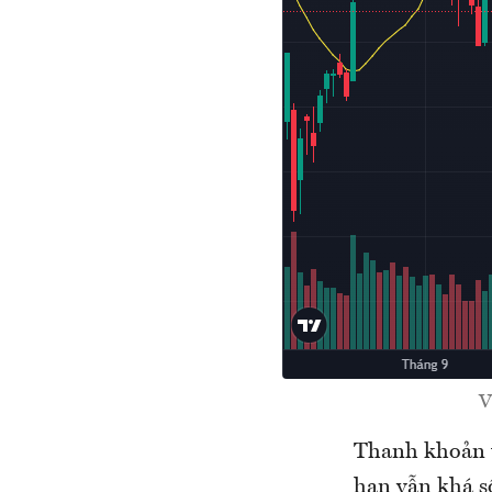
V
Thanh khoản ti
hạn vẫn khá sô