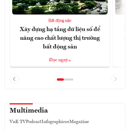
Bất động sản
Xây dựng hạ tầng dữ liệu số để
Do
nâng cao chất lượng thị trường
qu
bất động sản
Đọc ngay
Multimedia
VnE TV
Podcast
Infographics
eMagazine