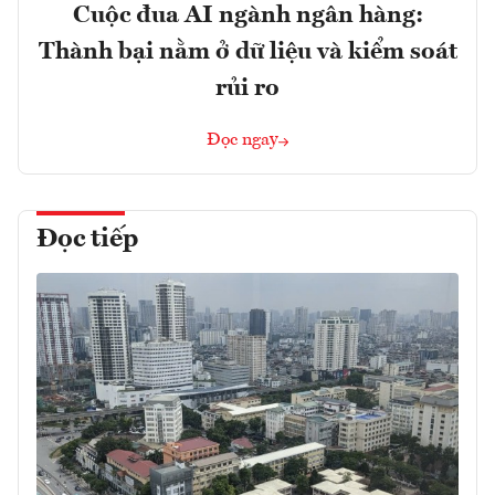
Cuộc đua AI ngành ngân hàng:
Thành bại nằm ở dữ liệu và kiểm soát
rủi ro
Đọc ngay
Đọc tiếp