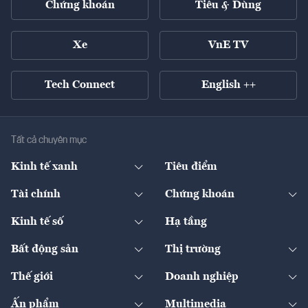
Chứng khoán
Tiêu & Dùng
Xe
VnE TV
Tech Connect
English ++
Tất cả chuyên mục
Kinh tế xanh
Tiêu điểm
Chuyển động xanh
Tài chính
Chứng khoán
Pháp lý
Ngân hàng
Doanh nghiệp niêm yết
Kinh tế số
Hạ tầng
Thương hiệu xanh
Thị trường vốn
Thị trường
Sản phẩm - Thị trường
Bất động sản
Thị trường
Diễn đàn
Thuế
Đầu tư
Tài sản số
Chính sách
Xuất nhập khẩu
Thế giới
Doanh nghiệp
Bảo hiểm
Quốc tế
Dịch vụ số
Thị trường
Khung pháp lý
Kinh tế
Chuyển động
Ấn phẩm
Multimedia
Khung pháp lý