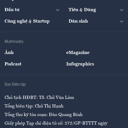
Start-up
Dự án
Công nghiệp
Chuyển động 24h
Đối thoại
The Guide
Video
Đầu tư
Tiêu & Dùng
Quản trị số
Cafe BĐS
Thị trường
Kinh doanh
Kết nối
Tạp chí kinh tế Việt Nam
eMagazine
Nhà đầu tư
Du lịch
Công nghệ & Startup
Dân sinh
Tư vấn
Nông sản
Doanh nhân
Tư vấn Tiêu & Dùng
Infographics
Hạ tầng
Sức khỏe
Khung pháp lý
Doanh nghiệp
Địa phương
Thị trường
Bảo hiểm
Multimedia
Sự kiện
Nhân lực
Ảnh
eMagazine
Đẹp +
An sinh
Podcast
Infographics
Giải trí
Y tế
Nhà
Ban Biên tập
Ẩm thực
Chủ tịch HĐBT: TS. Chử Văn Lâm
Tổng biên tập: Chử Thị Hạnh
Tổng thư ký tòa soạn: Đào Quang Bính
Giấy phép Tạp chí điện tử số: 272/GP-BTTTT ngày