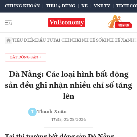
CHỨNG KHOÁN
TIÊU & DÙNG
XE
VNE TV
TECH CO
TIÊU ĐIỂM
ĐẦU TƯ
TÀI CHÍNH
KINH TẾ SỐ
KINH TẾ XANH
BẤT ĐỘNG SẢN
Đà Nẵng: Các loại hình bất động
sản đều ghi nhận nhiều chỉ số tăng
lên
Thanh Xuân
T
17:58, 01/08/2024
Tại thị trường bất động sản Đà Nẵng,