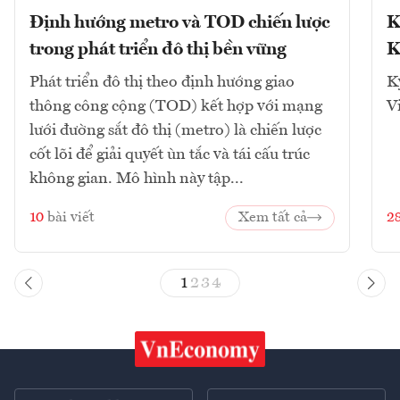
Định hướng metro và TOD chiến lược
K
trong phát triển đô thị bền vững
K
Phát triển đô thị theo định hướng giao
K
thông công cộng (TOD) kết hợp với mạng
V
lưới đường sắt đô thị (metro) là chiến lược
cốt lõi để giải quyết ùn tắc và tái cấu trúc
không gian. Mô hình này tập...
10
bài viết
Xem tất cả
2
1
2
3
4