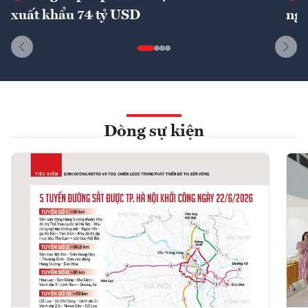
xuất khẩu 74 tỷ USD
ngu
Dòng sự kiện