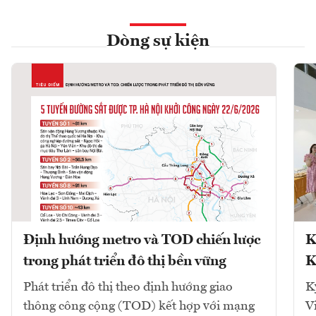
Dòng sự kiện
Định hướng metro và TOD chiến lược
K
trong phát triển đô thị bền vững
K
Phát triển đô thị theo định hướng giao
K
thông công cộng (TOD) kết hợp với mạng
V