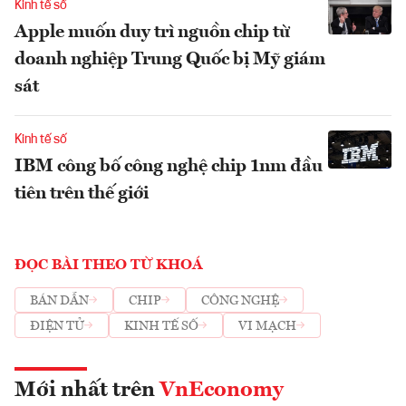
Kinh tế số
Apple muốn duy trì nguồn chip từ
doanh nghiệp Trung Quốc bị Mỹ giám
sát
Kinh tế số
IBM công bố công nghệ chip 1nm đầu
tiên trên thế giới
ĐỌC BÀI THEO TỪ KHOÁ
BÁN DẪN
CHIP
CÔNG NGHỆ
ĐIỆN TỬ
KINH TẾ SỐ
VI MẠCH
Mới nhất trên
VnEconomy