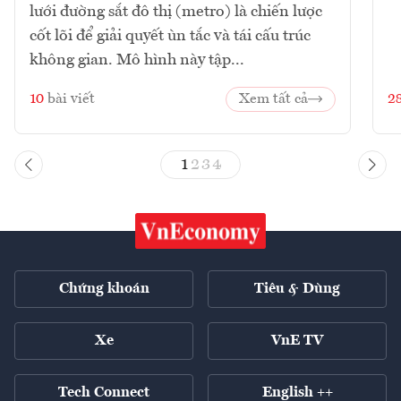
lưới đường sắt đô thị (metro) là chiến lược
cốt lõi để giải quyết ùn tắc và tái cấu trúc
không gian. Mô hình này tập...
10
bài viết
Xem tất cả
2
1
2
3
4
Chứng khoán
Tiêu & Dùng
Xe
VnE TV
Tech Connect
English ++