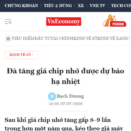
CHỨNG KHOÁN
TIÊU & DÙNG
XE
VNE TV
TECH CO
TIÊU ĐIỂM
ĐẦU TƯ
TÀI CHÍNH
KINH TẾ SỐ
KINH TẾ XANH
KINH TẾ SỐ
Đà tăng giá chip nhớ được dự báo
hạ nhiệt
Bạch Dương
B
13:59, 07/07/2026
Sau khi giá chip nhớ tăng gấp 8–9 lần
trong hơn một năm qua, kéo theo giá máy