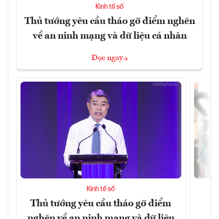
Kinh tế số
Thủ tướng yêu cầu tháo gỡ điểm nghẽn
về an ninh mạng và dữ liệu cá nhân
Đọc ngay
Kinh tế số
Thủ tướng yêu cầu tháo gỡ điểm
D
nghẽn về an ninh mạng và dữ liệu
c