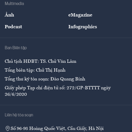
Bảo hiểm
Multimedia
Sự kiện
Nhân lực
Ảnh
eMagazine
Đẹp +
An sinh
Podcast
Infographics
Giải trí
Y tế
Nhà
Ban Biên tập
Ẩm thực
Chủ tịch HĐBT: TS. Chử Văn Lâm
Tổng biên tập: Chử Thị Hạnh
Tổng thư ký tòa soạn: Đào Quang Bính
Giấy phép Tạp chí điện tử số: 272/GP-BTTTT ngày
26/6/2020
Liên hệ tòa soạn
Số 96-98 Hoàng Quốc Việt, Cầu Giấy, Hà Nội