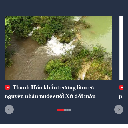
Thanh Hóa khẩn trương làm rõ
nguyên nhân nước suối Xú đổi màu
phí