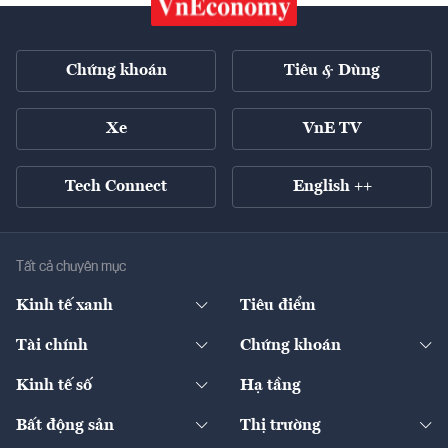
Chứng khoán
Tiêu & Dùng
Xe
VnE TV
Tech Connect
English ++
Tất cả chuyên mục
Kinh tế xanh
Tiêu điểm
Chuyển động xanh
Tài chính
Chứng khoán
Pháp lý
Ngân hàng
Doanh nghiệp niêm yết
Kinh tế số
Hạ tầng
Thương hiệu xanh
Thị trường vốn
Thị trường
Sản phẩm - Thị trường
Bất động sản
Thị trường
Diễn đàn
Thuế
Đầu tư
Tài sản số