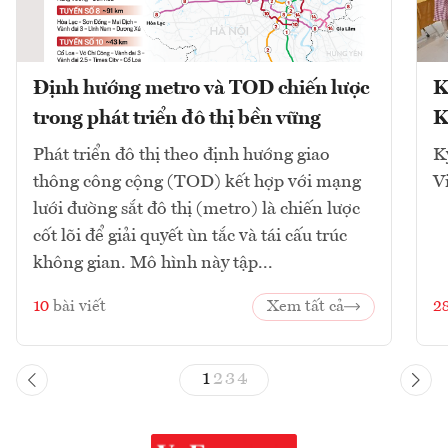
Định hướng metro và TOD chiến lược
K
trong phát triển đô thị bền vững
K
Phát triển đô thị theo định hướng giao
K
thông công cộng (TOD) kết hợp với mạng
V
lưới đường sắt đô thị (metro) là chiến lược
cốt lõi để giải quyết ùn tắc và tái cấu trúc
không gian. Mô hình này tập...
10
bài viết
Xem tất cả
2
1
2
3
4