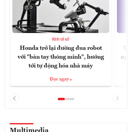
Kinh tế số
Honda trở lại đường đua robot
Thủ
với "bàn tay thông minh", hướng
nghẽ
tới tự động hóa nhà máy
Đọc ngay
Multimedia