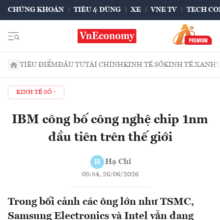
CHỨNG KHOÁN
TIÊU & DÙNG
XE
VNE TV
TECH CO
TIÊU ĐIỂM
ĐẦU TƯ
TÀI CHÍNH
KINH TẾ SỐ
KINH TẾ XANH
KINH TẾ SỐ
IBM công bố công nghệ chip 1nm
đầu tiên trên thế giới
Hạ Chi
H
08:54, 26/06/2026
Trong bối cảnh các ông lớn như TSMC,
Samsung Electronics và Intel vẫn đang