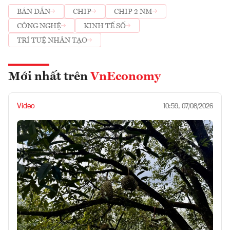
BÁN DẪN
CHIP
CHIP 2 NM
CÔNG NGHỆ
KINH TẾ SỐ
TRÍ TUỆ NHÂN TẠO
Mới nhất trên
VnEconomy
Video
10:59, 07/08/2026