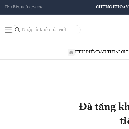
Thứ Bảy, 08/08/2026
CHỨNG KHOÁN
TIÊU ĐIỂM
ĐẦU TƯ
TÀI CH
Đà tăng kh
t