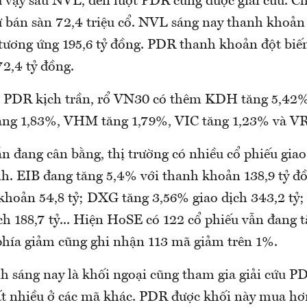
ư vậy sau NVL, đến lượt PDR cũng được giải cứu. 
ư bán sàn 72,4 triệu cổ. NVL sáng nay thanh khoản 
 tương ứng 195,6 tỷ đồng. PDR thanh khoản đột biến
2,4 tỷ đồng.
 PDR kịch trần, rổ VN30 có thêm KDH tăng 5,4
ng 1,83%, VHM tăng 1,79%, VIC tăng 1,23% và VR
n đang cân bằng, thị trường có nhiều cổ phiếu giao 
h. EIB đang tăng 5,4% với thanh khoản 138,9 tỷ đ
khoản 54,8 tỷ; DXG tăng 3,56% giao dịch 343,2 tỷ
h 188,7 tỷ... Hiện HoSE có 122 cổ phiếu vẫn đang t
phía giảm cũng ghi nhận 113 mã giảm trên 1%.
 sáng nay là khối ngoại cũng tham gia giải cứu P
ất nhiều ở các mã khác. PDR được khối này mua hơ