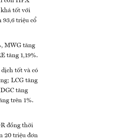
Chỉ còn HPX
khá tốt với
 93,6 triệu cổ
2%, MWG tăng
E tăng 1,19%.
dịch tốt và có
ồng; LCG tăng
; DGC tăng
ăng trên 1%.
DR đồng thời
n 20 triệu đơn