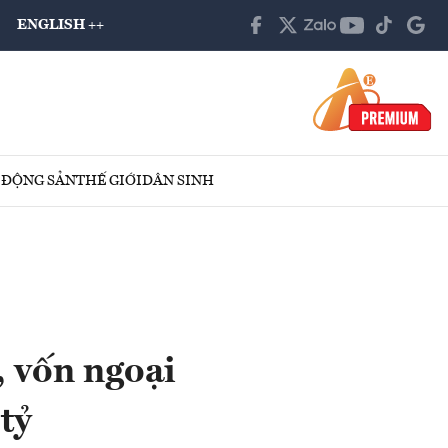
ENGLISH ++
 ĐỘNG SẢN
THẾ GIỚI
DÂN SINH
, vốn ngoại
tỷ