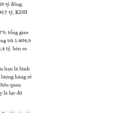
28 tỷ đồng.
00,7 tỷ, KDH
,7% tổng giao
ng tới 1.404,9
,4 tỷ, bán ra
ắn hạn là bình
 lượng hàng rẻ
 Điều quan
 là lực đỡ