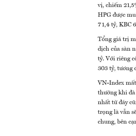
vị, chiếm 21,5
HPG được mua 
71,4 tỷ, KBC 6
Tổng giá trị m
dịch của sàn n
tỷ. Với riêng 
303 tỷ, tương
VN-Index mất đ
thường khi đà
nhất từ đáy cũ
trọng là vẫn s
chung, bên cạ