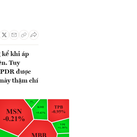
 kể khi áp
ên. Tuy
ệt PDR được
 này thậm chí