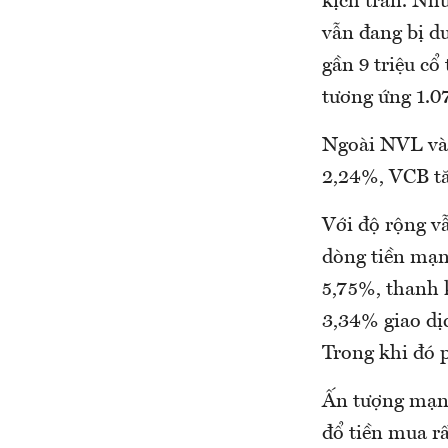
kịch trần. Nh
vẫn đang bị d
gần 9 triệu cổ
tương ứng 1.07
Ngoài NVL và
2,24%, VCB tă
Với độ rộng vẫ
dòng tiền mạn
5,75%, thanh 
3,34% giao dịc
Trong khi đó 
Ấn tượng mạnh
đổ tiền mua r