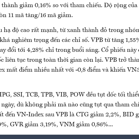
 thành giảm 0,16% so với tham chiếu. Độ rộng của 
còn 11 mã tăng/16 mã giảm.
u hạ độ cao rất mạnh, từ xanh thành đỏ trong nhó
khá nghiêm trọng đến các chỉ số. VPB từ tăng 1,5
hay đổi tới 4,28% chỉ trong buổi sáng. Cổ phiếu này 
c liên tục trong toàn thời gian còn lại. VPB trở th
x mất điểm nhiều nhất với -0,8 điểm và khiến VN
, SSI, TCB, TPB, VIB, POW đều tụt dốc tối thiể
g ngày, dù không phải mã nào cũng tụt qua tham ch
ất đến VN-Index sau VPB là CTG giảm 2,2%, BID g
9%, GVR giảm 3,19%, VNM giảm 0,86%...