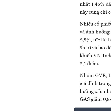
nhất 1,45% đã
này cũng chỉ 
Nhiều cổ phiế
và ảnh hưởng 
2,8%, tức là t
9h40 và lao dố
khiến VN-Inde
2,1 điểm.
Nhóm GVR, HPG
giá đỉnh tron
hưởng xấu nh
GAS giảm 0,8