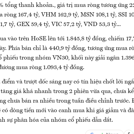
% tổng thanh khoản., giá trị mua ròng tương ứng 2
ròng 167,4 tỷ, VHM 162,9 tỷ, MSN 108,1 tỷ, SSI 1
1,7 tỷ, GEX 59,4 tỷ, VIC 57,2 tỷ, VND 53,3 tỷ...
ua vào trên HoSE lên tới 1.845,8 tỷ đồng, chiếm 17
ày. Phía bán chỉ là 440,9 tỷ đồng, tương ứng mua rò
cổ phiếu trong nhóm VN30, khối này giải ngân 1.396
 đương mua ròng 1.093,4 tỷ đồng.
iểm và trượt dốc sáng nay có tín hiệu chốt lời ng
 tăng giá khá nhanh trong 2 phiên vừa qua, chưa kể
ng chưa bán ra nhiều trong tuần điều chỉnh trước.
ẽ có dòng tiền mới vào canh mua khi giá giảm và đây
nh sự phân hóa của nhóm cổ phiếu dẫn dắt.