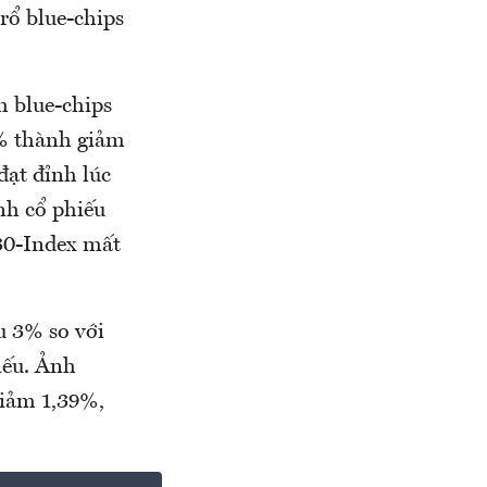
rổ blue-chips
m blue-chips
5% thành giảm
đạt đỉnh lúc
ành cổ phiếu
30-Index mất
u 3% so với
iếu. Ảnh
iảm 1,39%,