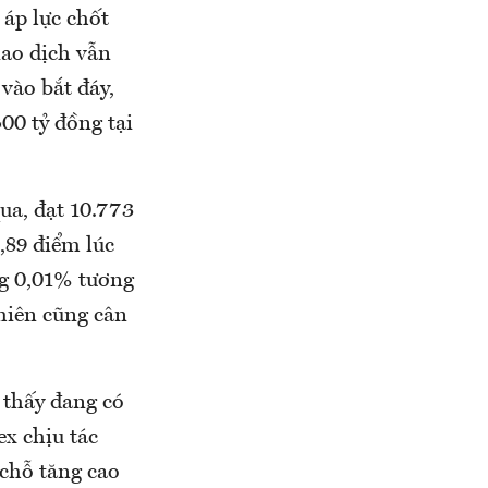
 áp lực chốt
iao dịch vẫn
vào bắt đáy,
00 tỷ đồng tại
ua, đạt 10.773
,89 điểm lúc
ng 0,01% tương
phiên cũng cân
 thấy đang có
ex chịu tác
chỗ tăng cao