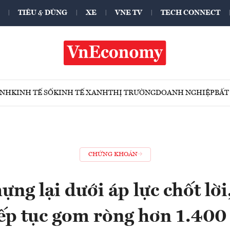
TIÊU & DÙNG
XE
VNE TV
TECH CONNECT
ÍNH
KINH TẾ SỐ
KINH TẾ XANH
THỊ TRƯỜNG
DOANH NGHIỆP
BẤT
CHỨNG KHOÁN
ựng lại dưới áp lực chốt lời
iếp tục gom ròng hơn 1.400 