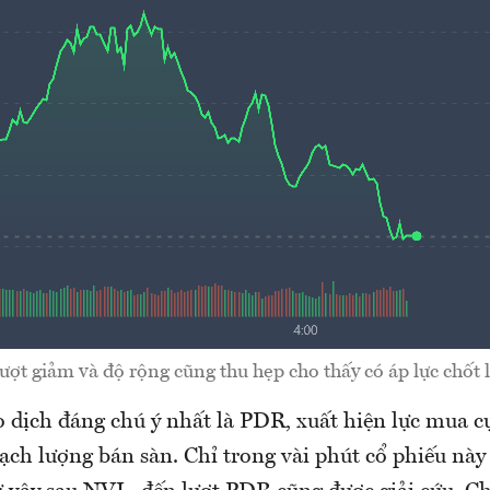
ợt giảm và độ rộng cũng thu hẹp cho thấy có áp lực chốt l
o dịch đáng chú ý nhất là PDR, xuất hiện lực mua c
ạch lượng bán sàn. Chỉ trong vài phút cổ phiếu này