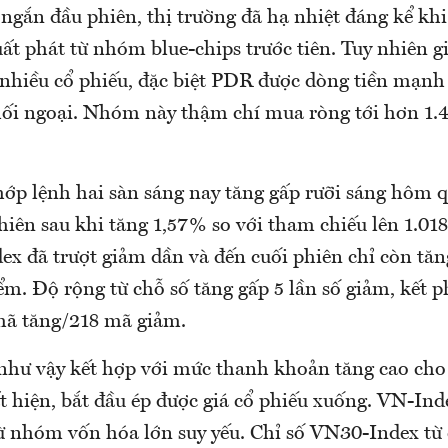
ngắn đầu phiên, thị trường đã hạ nhiệt đáng kể khi
xuất phát từ nhóm blue-chips trước tiên. Tuy nhiên g
 nhiều cổ phiếu, đặc biệt PDR được dòng tiền mạnh 
hối ngoại. Nhóm này thậm chí mua ròng tới hơn 1.4
hớp lệnh hai sàn sáng nay tăng gấp rưỡi sáng hôm q
hiên sau khi tăng 1,57% so với tham chiếu lên 1.018
ex đã trượt giảm dần và đến cuối phiên chỉ còn tă
m. Độ rộng từ chỗ số tăng gấp 5 lần số giảm, kết 
mã tăng/218 mã giảm.
 như vậy kết hợp với mức thanh khoản tăng cao cho
t hiện, bắt đầu ép được giá cổ phiếu xuống. VN-Ind
ừ nhóm vốn hóa lớn suy yếu. Chỉ số VN30-Index từ 