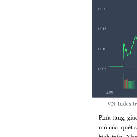
VN-Index trư
Phía tăng, gia
mở cửa, quét s