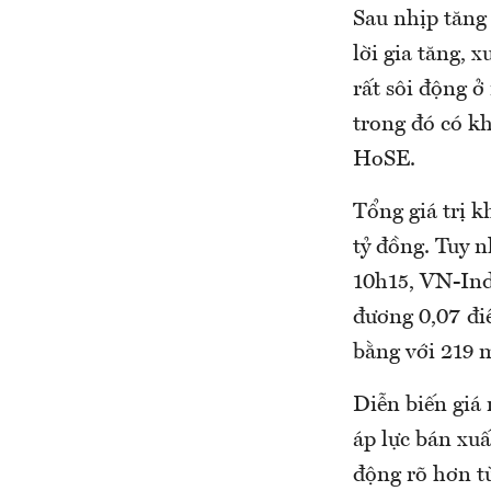
Sau nhịp tăng 
lời gia tăng, 
rất sôi động ở
trong đó có k
HoSE.
Tổng giá trị k
tỷ đồng. Tuy n
10h15, VN-Ind
đương 0,07 điể
bằng với 219 
Diễn biến giá
áp lực bán xuấ
động rõ hơn t