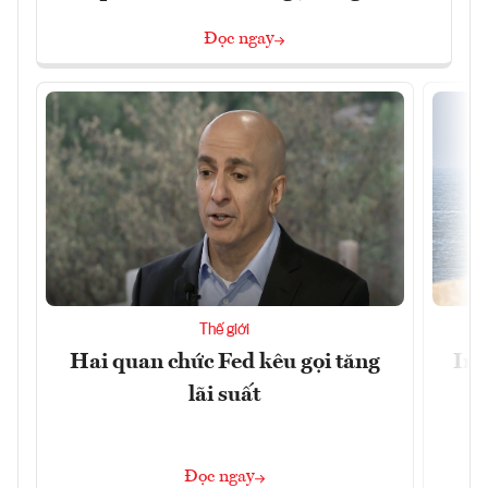
Đọc ngay
Thế giới
Hai quan chức Fed kêu gọi tăng
Ira
lãi suất
Đọc ngay