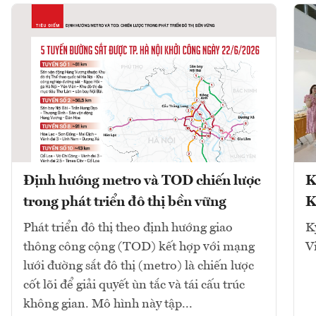
Định hướng metro và TOD chiến lược
K
trong phát triển đô thị bền vững
K
Phát triển đô thị theo định hướng giao
K
thông công cộng (TOD) kết hợp với mạng
V
lưới đường sắt đô thị (metro) là chiến lược
cốt lõi để giải quyết ùn tắc và tái cấu trúc
không gian. Mô hình này tập...