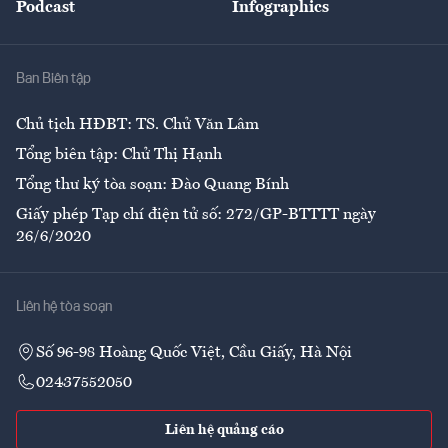
Podcast
Infographics
Giải trí
Y tế
Nhà
Ban Biên tập
Ẩm thực
Chủ tịch HĐBT: TS. Chử Văn Lâm
Tổng biên tập: Chử Thị Hạnh
Tổng thư ký tòa soạn: Đào Quang Bính
Giấy phép Tạp chí điện tử số: 272/GP-BTTTT ngày
26/6/2020
Liên hệ tòa soạn
Số 96-98 Hoàng Quốc Việt, Cầu Giấy, Hà Nội
02437552050
Liên hệ quảng cáo