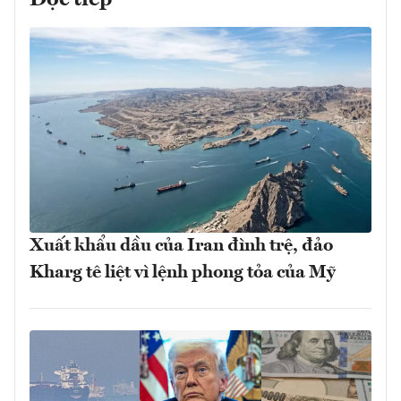
Đọc tiếp
Xuất khẩu dầu của Iran đình trệ, đảo
Kharg tê liệt vì lệnh phong tỏa của Mỹ