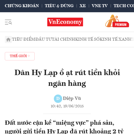
CHỨNG KHOÁN
TIÊU & DÙNG
XE
VNE TV
TECH CO
TIÊU ĐIỂM
ĐẦU TƯ
TÀI CHÍNH
KINH TẾ SỐ
KINH TẾ XANH
THẾ GIỚI
Dân Hy Lạp ồ ạt rút tiền khỏi
ngân hàng
Diệp Vũ
D
10:42, 19/06/2015
Đất nước cận kề “miệng vực” phá sản,
người gửi tiền Hy Lạp đã rút khoảng 2 tỷ