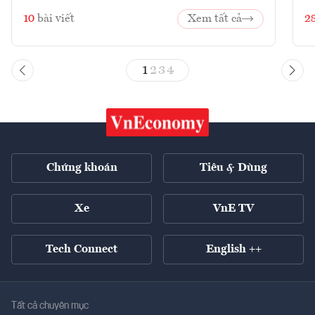
10
bài viết
Xem tất cả
2
1
2
3
4
Chứng khoán
Tiêu & Dùng
Xe
VnE TV
Tech Connect
English ++
Tất cả chuyên mục