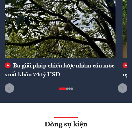
Ba giải pháp chiến lược nhằm cán mốc
xuất khẩu 74 tỷ USD
ngu
Dòng sự kiện