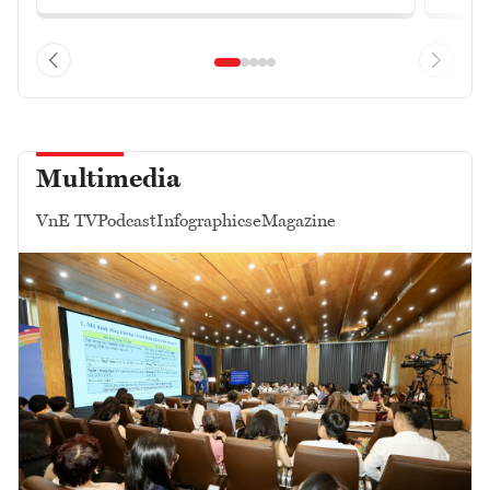
Multimedia
VnE TV
Podcast
Infographics
eMagazine