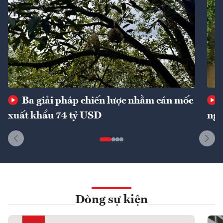
Ba giải pháp chiến lược nhằm cán mốc
xuất khẩu 74 tỷ USD
ngu
Dòng sự kiện