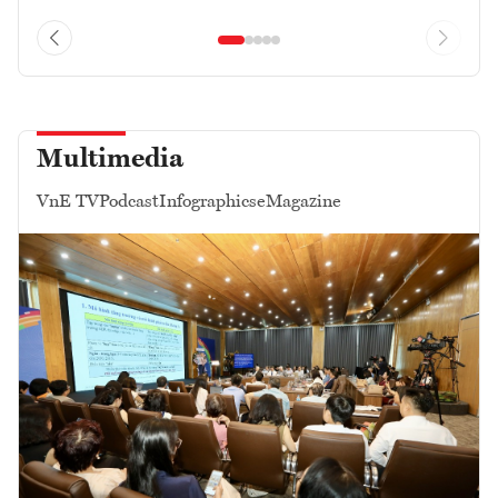
Multimedia
VnE TV
Podcast
Infographics
eMagazine