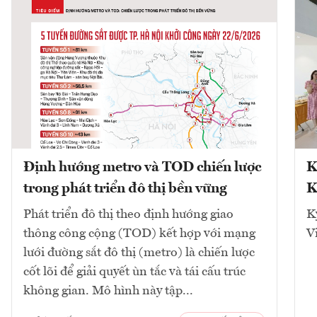
Định hướng metro và TOD chiến lược
K
trong phát triển đô thị bền vững
K
Phát triển đô thị theo định hướng giao
K
thông công cộng (TOD) kết hợp với mạng
V
lưới đường sắt đô thị (metro) là chiến lược
cốt lõi để giải quyết ùn tắc và tái cấu trúc
không gian. Mô hình này tập...