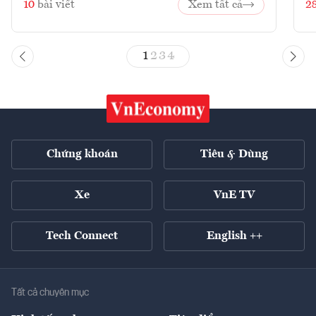
10
bài viết
Xem tất cả
2
1
2
3
4
Chứng khoán
Tiêu & Dùng
Xe
VnE TV
Tech Connect
English ++
Tất cả chuyên mục