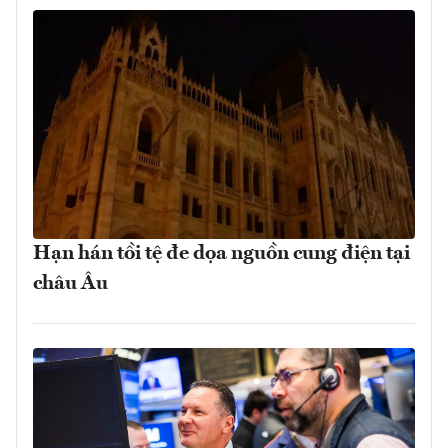
Hạn hán tồi tệ đe dọa nguồn cung điện tại
châu Âu