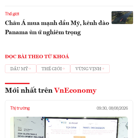
Thế giới
Châu Á mua mạnh dầu Mỹ, kênh đào
Panama ùn ứ nghiêm trọng
ĐỌC BÀI THEO TỪ KHOÁ
DẦU MỸ
THẾ GIỚI
VÙNG VỊNH
Mới nhất trên
VnEconomy
Thị trường
09:30, 08/08/2026