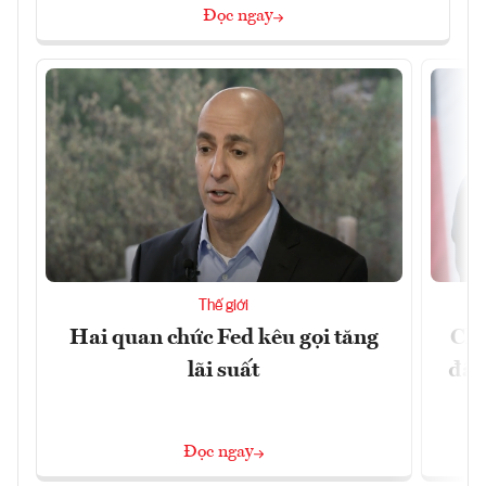
Đọc ngay
Thế giới
Hai quan chức Fed kêu gọi tăng
Chí
lãi suất
đã 
Đọc ngay