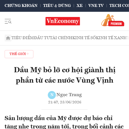
CHỨNG KHOÁN
TIÊU & DÙNG
XE
VNE TV
TECH CO
TIÊU ĐIỂM
ĐẦU TƯ
TÀI CHÍNH
KINH TẾ SỐ
KINH TẾ XANH
THẾ GIỚI
Dầu Mỹ bỏ lỡ cơ hội giành thị
phần từ các nước Vùng Vịnh
Ngọc Trang
N
21:47, 23/06/2026
Sản lượng dầu của Mỹ được dự báo chỉ
tăng nhẹ trong năm tới, trong bối cảnh các