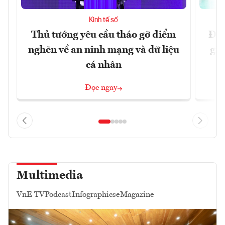
Kinh tế số
Thủ tướng yêu cầu tháo gỡ điểm
Đề 
nghẽn về an ninh mạng và dữ liệu
gia
cá nhân
Đọc ngay
Multimedia
VnE TV
Podcast
Infographics
eMagazine