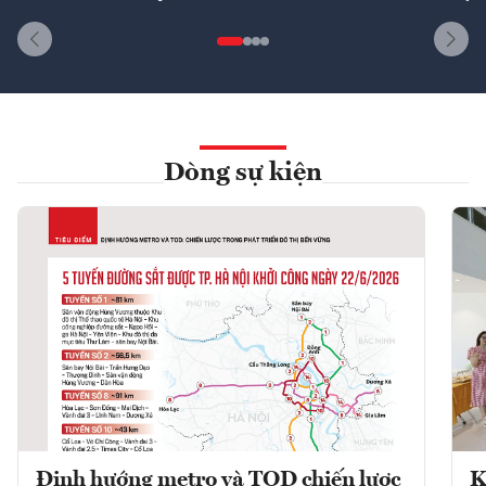
Dòng sự kiện
Định hướng metro và TOD chiến lược
K