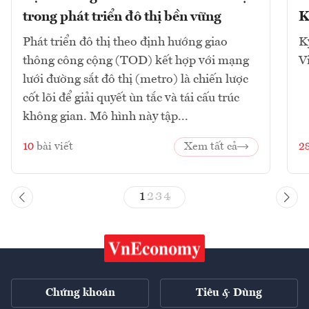
trong phát triển đô thị bền vững
K
Phát triển đô thị theo định hướng giao
K
thông công cộng (TOD) kết hợp với mạng
V
lưới đường sắt đô thị (metro) là chiến lược
cốt lõi để giải quyết ùn tắc và tái cấu trúc
không gian. Mô hình này tập...
10
bài viết
Xem tất cả
2
1
2
3
4
Chứng khoán
Tiêu & Dùng