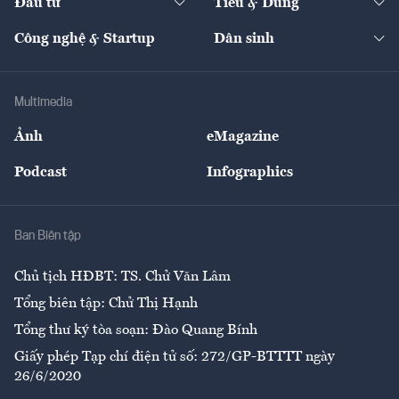
Đầu tư
Tiêu & Dùng
Quản trị số
Cafe BĐS
Thị trường
Kinh doanh
Kết nối
Tạp chí kinh tế Việt Nam
eMagazine
Nhà đầu tư
Du lịch
Công nghệ & Startup
Dân sinh
Tư vấn
Nông sản
Doanh nhân
Tư vấn Tiêu & Dùng
Infographics
Hạ tầng
Sức khỏe
Khung pháp lý
Doanh nghiệp
Địa phương
Thị trường
Bảo hiểm
Multimedia
Sự kiện
Nhân lực
Ảnh
eMagazine
Đẹp +
An sinh
Podcast
Infographics
Giải trí
Y tế
Nhà
Ban Biên tập
Ẩm thực
Chủ tịch HĐBT: TS. Chử Văn Lâm
Tổng biên tập: Chử Thị Hạnh
Tổng thư ký tòa soạn: Đào Quang Bính
Giấy phép Tạp chí điện tử số: 272/GP-BTTTT ngày
26/6/2020