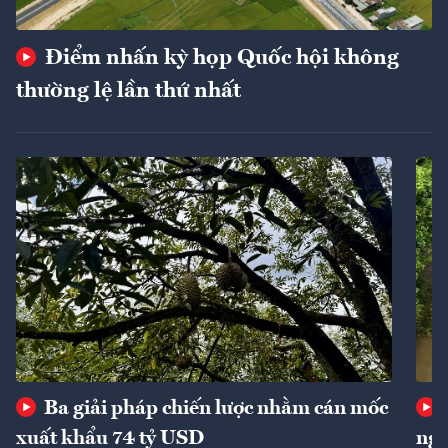
Điểm nhấn kỳ họp Quốc hội không
thường lệ lần thứ nhất
Ba giải pháp chiến lược nhằm cán mốc
xuất khẩu 74 tỷ USD
ngu