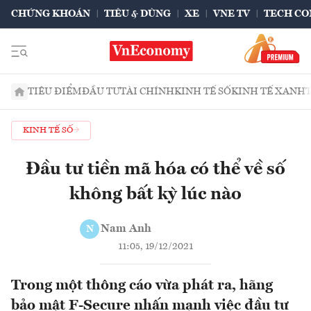
CHỨNG KHOÁN
TIÊU & DÙNG
XE
VNE TV
TECH CO
TIÊU ĐIỂM
ĐẦU TƯ
TÀI CHÍNH
KINH TẾ SỐ
KINH TẾ XANH
KINH TẾ SỐ
Đầu tư tiền mã hóa có thể về số
không bất kỳ lúc nào
Nam Anh
N
11:05, 19/12/2021
Trong một thông cáo vừa phát ra, hãng
bảo mật F-Secure nhấn mạnh việc đầu tư