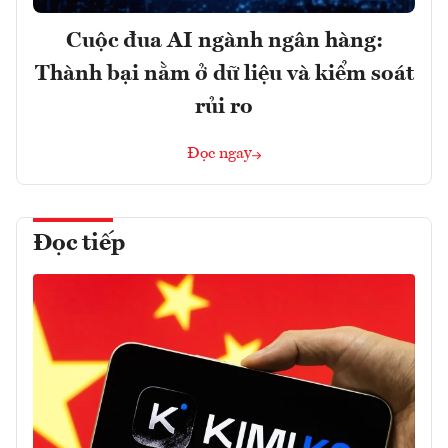
Cuộc đua AI ngành ngân hàng:
Thành bại nằm ở dữ liệu và kiểm soát
rủi ro
Đọc ngay
Đọc tiếp