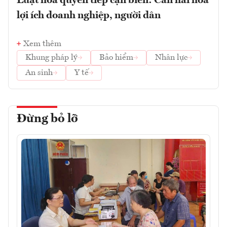
Luật hóa quyền tiếp cận biển: Cần hài hòa
lợi ích doanh nghiệp, người dân
Xem thêm
Khung pháp lý
Bảo hiểm
Nhân lực
An sinh
Y tế
Đừng bỏ lỡ