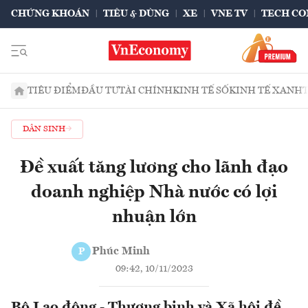
CHỨNG KHOÁN
TIÊU & DÙNG
XE
VNE TV
TECH CO
TIÊU ĐIỂM
ĐẦU TƯ
TÀI CHÍNH
KINH TẾ SỐ
KINH TẾ XANH
DÂN SINH
Đề xuất tăng lương cho lãnh đạo
doanh nghiệp Nhà nước có lợi
nhuận lớn
Phúc Minh
P
09:42, 10/11/2023
Bộ Lao động - Thương binh và Xã hội đề