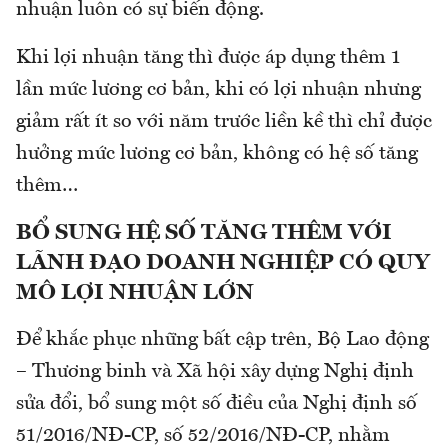
nhuận luôn có sự biến động.
Khi lợi nhuận tăng thì được áp dụng thêm 1
lần mức lương cơ bản, khi có lợi nhuận nhưng
giảm rất ít so với năm trước liền kề thì chỉ được
hưởng mức lương cơ bản, không có hệ số tăng
thêm…
BỔ SUNG HỆ SỐ TĂNG THÊM VỚI
LÃNH ĐẠO DOANH NGHIỆP CÓ QUY
MÔ LỢI NHUẬN LỚN
Để khắc phục những bất cập trên, Bộ Lao động
– Thương binh và Xã hội xây dựng Nghị định
sửa đổi, bổ sung một số điều của Nghị định số
51/2016/NĐ-CP, số 52/2016/NĐ-CP, nhằm