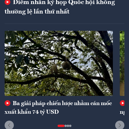
Điểm nhấn kỳ họp Quốc hội không
thường lệ lần thứ nhất
Ba giải pháp chiến lược nhằm cán mốc
xuất khẩu 74 tỷ USD
ngu