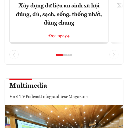
Xây dựng dữ liệu an sinh xã hội
Xây
đúng, đủ, sạch, sống, thống nhất,
dùng chung
Đọc ngay
Multimedia
VnE TV
Podcast
Infographics
eMagazine