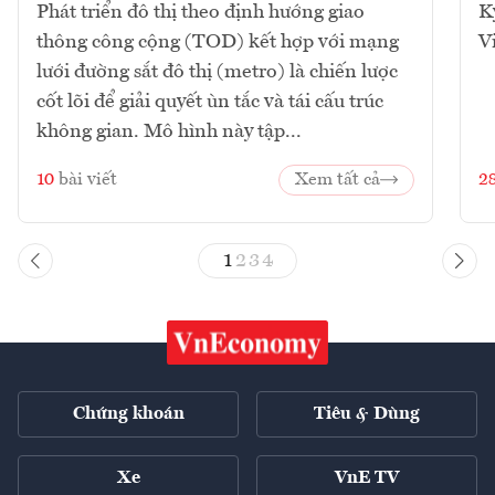
Phát triển đô thị theo định hướng giao
K
thông công cộng (TOD) kết hợp với mạng
V
lưới đường sắt đô thị (metro) là chiến lược
cốt lõi để giải quyết ùn tắc và tái cấu trúc
không gian. Mô hình này tập...
10
bài viết
Xem tất cả
2
1
2
3
4
Chứng khoán
Tiêu & Dùng
Xe
VnE TV