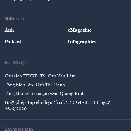
Doanh nhân
Tư vấn Tiêu & Dùng
Infographics
Hạ tầng
Sức khỏe
Khung pháp lý
Doanh nghiệp
Địa phương
Thị trường
Bảo hiểm
Multimedia
Sự kiện
Nhân lực
Ảnh
eMagazine
Đẹp +
An sinh
Podcast
Infographics
Giải trí
Y tế
Nhà
Ban Biên tập
Ẩm thực
Chủ tịch HĐBT: TS. Chử Văn Lâm
Tổng biên tập: Chử Thị Hạnh
Tổng thư ký tòa soạn: Đào Quang Bính
Giấy phép Tạp chí điện tử số: 272/GP-BTTTT ngày
26/6/2020
Liên hệ tòa soạn