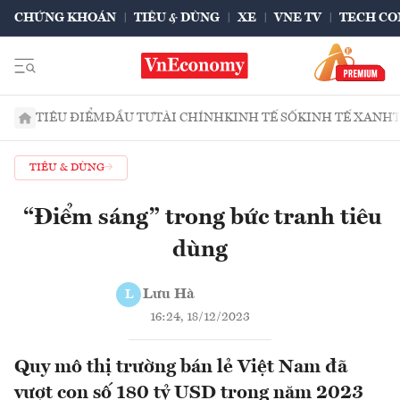
CHỨNG KHOÁN
TIÊU & DÙNG
XE
VNE TV
TECH CO
TIÊU ĐIỂM
ĐẦU TƯ
TÀI CHÍNH
KINH TẾ SỐ
KINH TẾ XANH
TIÊU & DÙNG
“Điểm sáng” trong bức tranh tiêu
dùng
Lưu Hà
L
16:24, 18/12/2023
Quy mô thị trường bán lẻ Việt Nam đã
vượt con số 180 tỷ USD trong năm 2023