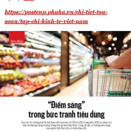
https://postenp.phaha.vn/chi-tiet-toa-
soan/tap-chi-kinh-te-viet-nam