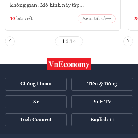
không gian. Mô hình này tập...
10
bài viết
Xem tất cả
2
1
2
3
4
Chứng khoán
Tiêu & Dùng
Xe
VnE TV
Tech Connect
English ++