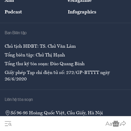
Ảnh
eMagazine
Đẹp +
An sinh
Podcast
Infographics
Giải trí
Y tế
Nhà
Ban Biên tập
Ẩm thực
Chủ tịch HĐBT: TS. Chử Văn Lâm
Tổng biên tập: Chử Thị Hạnh
Tổng thư ký tòa soạn: Đào Quang Bính
Giấy phép Tạp chí điện tử số: 272/GP-BTTTT ngày
26/6/2020
Liên hệ tòa soạn
Số 96-98 Hoàng Quốc Việt, Cầu Giấy, Hà Nội
02437552050