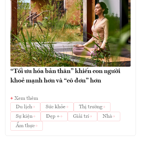
“Tối ưu hóa bản thân” khiến con người
khoẻ mạnh hơn và “cô đơn” hơn
Xem thêm
Du lịch
Sức khỏe
Thị trường
Sự kiện
Đẹp +
Giải trí
Nhà
Ẩm thực