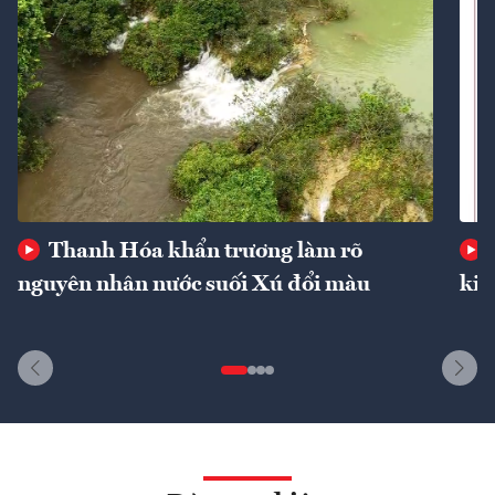
Thanh Hóa khẩn trương làm rõ
nguyên nhân nước suối Xú đổi màu
kin