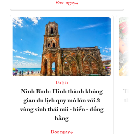
Đọc ngay
Du lịch
Ninh Bình: Hình thành không
Thế
gian du lịch quy mô lớn với 3
thự
vùng sinh thái núi - biển - đồng
bằng
Đọc ngay