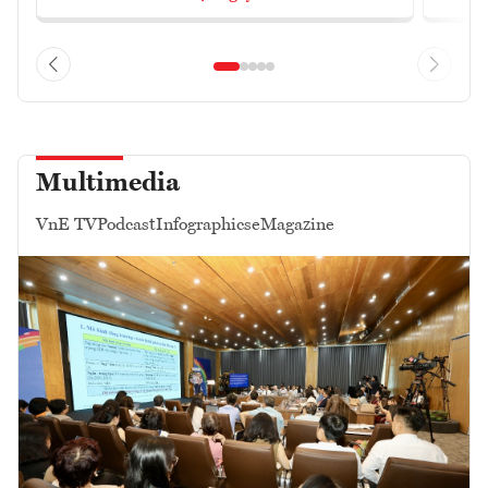
Multimedia
VnE TV
Podcast
Infographics
eMagazine