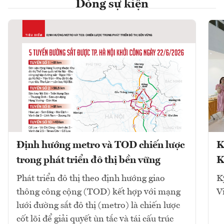
Dòng sự kiện
Định hướng metro và TOD chiến lược
K
trong phát triển đô thị bền vững
K
Phát triển đô thị theo định hướng giao
K
thông công cộng (TOD) kết hợp với mạng
V
lưới đường sắt đô thị (metro) là chiến lược
cốt lõi để giải quyết ùn tắc và tái cấu trúc