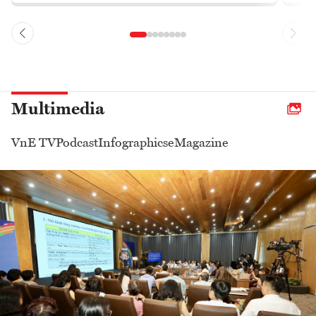
Multimedia
VnE TV
Podcast
Infographics
eMagazine