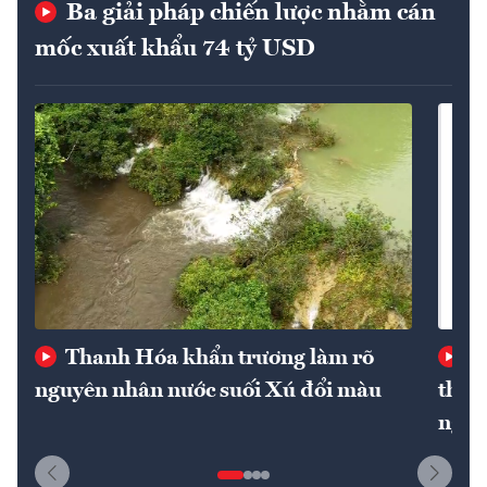
Ba giải pháp chiến lược nhằm cán
mốc xuất khẩu 74 tỷ USD
Thanh Hóa khẩn trương làm rõ
Gi
nguyên nhân nước suối Xú đổi màu
thuế
nghi