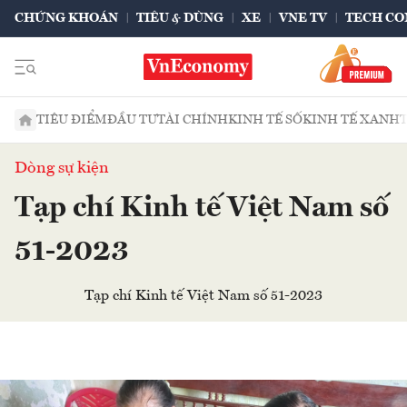
CHỨNG KHOÁN
TIÊU & DÙNG
XE
VNE TV
TECH CO
TIÊU ĐIỂM
ĐẦU TƯ
TÀI CHÍNH
KINH TẾ SỐ
KINH TẾ XANH
Dòng sự kiện
Tạp chí Kinh tế Việt Nam số
51-2023
Tạp chí Kinh tế Việt Nam số 51-2023