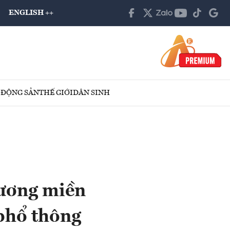
ENGLISH ++
 ĐỘNG SẢN
THẾ GIỚI
DÂN SINH
hương miền
phổ thông