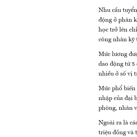
Nhu cầu tuyển 
động ở phân kh
học trở lên ch
công nhân kỹ 
Mức lương đượ
dao động từ 5 
nhiều ở số vị 
Mức phổ biến 
nhập của đại b
phòng, nhân vi
Ngoài ra là cá
triệu đồng và