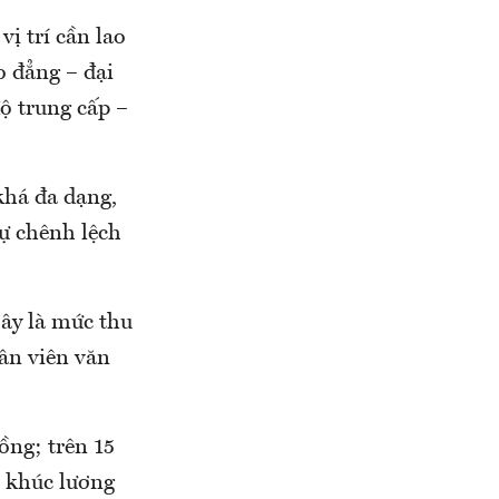
ị trí cần lao
o đẳng – đại
độ trung cấp –
khá đa dạng,
sự chênh lệch
Đây là mức thu
hân viên văn
ồng; trên 15
n khúc lương