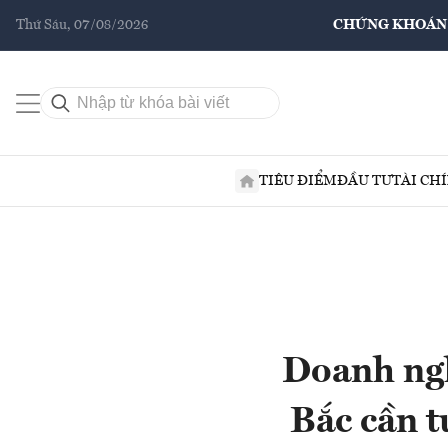
Thứ Sáu, 07/08/2026
CHỨNG KHOÁN
TIÊU ĐIỂM
ĐẦU TƯ
TÀI CH
Doanh ngh
Bắc cần 