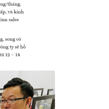
ồng/tháng.
ấp, và kinh
làm sales
g, song có
ông ty sẽ hỗ
từ 12 – 14