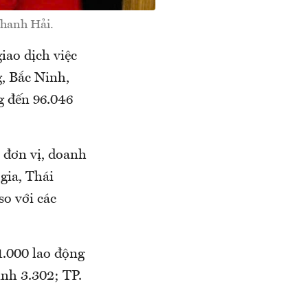
Thanh Hải.
iao dịch việc
g, Bắc Ninh,
g đến 96.046
 đơn vị, doanh
gia, Thái
so với các
1.000 lao động
nh 3.302; TP.