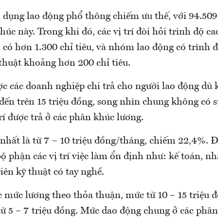
dụng lao động phổ thông chiếm ưu thế, với 94.509 v
úc này. Trong khi đó, các vị trí đòi hỏi trình độ ca
ỉ có hơn 1.300 chỉ tiêu, và nhóm lao động có trình 
thuật khoảng hơn 200 chỉ tiêu.
c các doanh nghiệp chi trả cho người lao động dù 
đến trên 15 triệu đồng, song nhìn chung không có 
trí được trả ở các phân khúc lương.
nhất là từ 7 – 10 triệu đồng/tháng, chiếm 22,4%. 
ộ phận các vị trí việc làm ổn định như: kế toán, n
ên kỹ thuật có tay nghề.
c mức lương theo thỏa thuận, mức từ 10 – 15 triệu đ
 từ 5 – 7 triệu đồng. Mức dao động chung ở các phâ