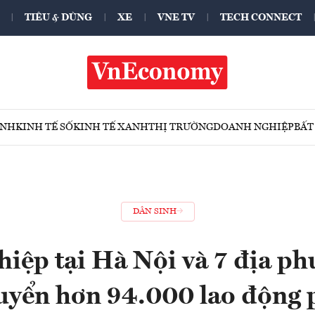
TIÊU & DÙNG
XE
VNE TV
TECH CONNECT
ÍNH
KINH TẾ SỐ
KINH TẾ XANH
THỊ TRƯỜNG
DOANH NGHIỆP
BẤT
DÂN SINH
iệp tại Hà Nội và 7 địa p
tuyển hơn 94.000 lao động 