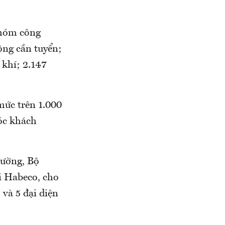
nhóm công
ộng cần tuyển;
ơ khí; 2.147
mức trên 1.000
óc khách
rường, Bộ
 Habeco, cho
và 5 đại diện