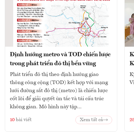
Định hướng metro và TOD chiến lược
K
trong phát triển đô thị bền vững
K
Phát triển đô thị theo định hướng giao
K
thông công cộng (TOD) kết hợp với mạng
V
lưới đường sắt đô thị (metro) là chiến lược
cốt lõi để giải quyết ùn tắc và tái cấu trúc
không gian. Mô hình này tập...
10
bài viết
Xem tất cả
2