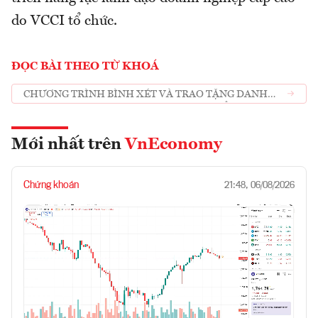
do VCCI tổ chức.
ĐỌC BÀI THEO TỪ KHOÁ
CHƯƠNG TRÌNH BÌNH XÉT VÀ TRAO TẶNG DANH
HIỆU “DOANH NHÂN VIỆT NAM TIÊU BIỂU” NĂM
2022
Mới nhất trên
VnEconomy
Chứng khoán
21:48, 06/08/2026