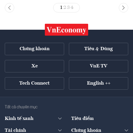
1
2
3
4
Chứng khoán
Tiêu & Dùng
Xe
VnE TV
Tech Connect
English ++
Tất cả chuyên mục
Kinh tế xanh
Tiêu điểm
Chuyển động xanh
Tài chính
Chứng khoán