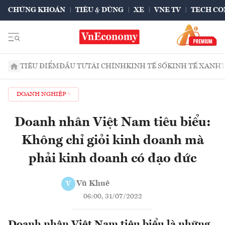
CHỨNG KHOÁN
TIÊU & DÙNG
XE
VNE TV
TECH CO
TIÊU ĐIỂM
ĐẦU TƯ
TÀI CHÍNH
KINH TẾ SỐ
KINH TẾ XANH
DOANH NGHIỆP
Doanh nhân Việt Nam tiêu biểu:
Không chỉ giỏi kinh doanh mà
phải kinh doanh có đạo đức
Vũ Khuê
V
06:00, 31/07/2022
Doanh nhân Việt Nam tiêu biểu là những