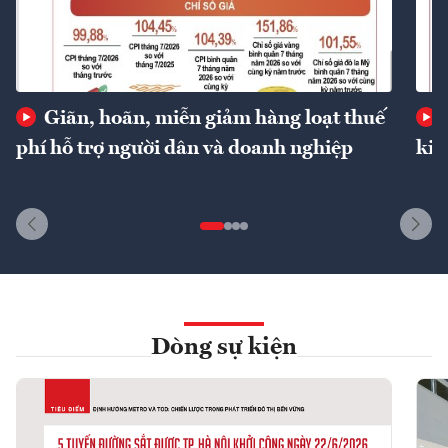
Giãn, hoãn, miễn giảm hàng loạt thuế
phí hỗ trợ người dân và doanh nghiệp
kin
Dòng sự kiện