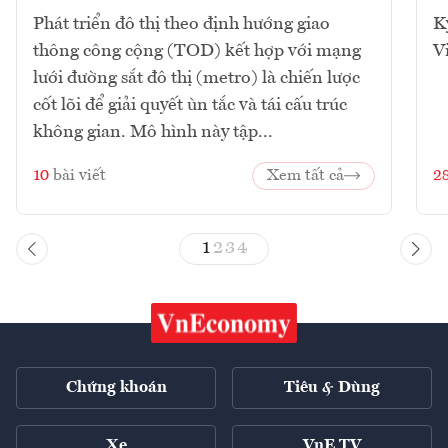
Phát triển đô thị theo định hướng giao
K
thông công cộng (TOD) kết hợp với mạng
V
lưới đường sắt đô thị (metro) là chiến lược
cốt lõi để giải quyết ùn tắc và tái cấu trúc
không gian. Mô hình này tập...
10
bài viết
Xem tất cả
2
1
2
3
4
Chứng khoán
Tiêu & Dùng
Xe
VnE TV