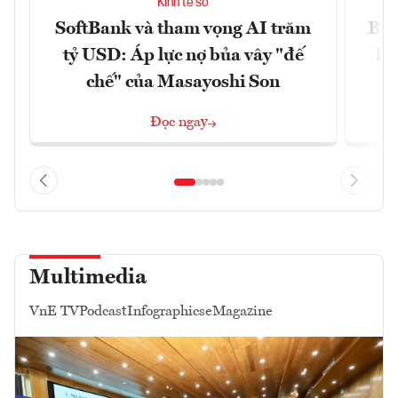
Kinh tế số
SoftBank và tham vọng AI trăm
Bùn
tỷ USD: Áp lực nợ bủa vây "đế
li
chế" của Masayoshi Son
Đọc ngay
Multimedia
VnE TV
Podcast
Infographics
eMagazine