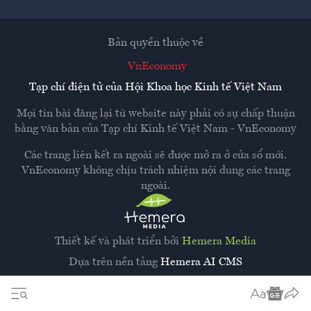
Bản quyền thuộc về
VnEconomy
Tạp chí điện tử của Hội Khoa học Kinh tế Việt Nam
Mọi tin bài đăng lại từ website này phải có sự chấp thuận
bằng văn bản của
Tạp chí Kinh tế Việt Nam - VnEconomy
Các trang liên kết ra ngoài sẽ được mở ra ở cửa sổ mới.
VnEconomy không chịu trách nhiệm nội dung các trang
ngoài.
Thiết kế và phát triển bởi
Hemera Media
Dựa trên nền tảng
Hemera AI CMS