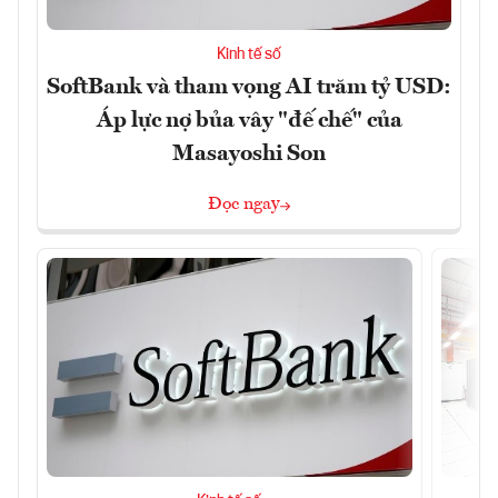
Kinh tế số
SoftBank và tham vọng AI trăm tỷ USD:
Áp lực nợ bủa vây "đế chế" của
Masayoshi Son
Đọc ngay