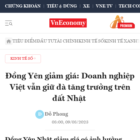
CHỨNG KHOÁN
TIÊU & DÙNG
XE
VNE TV
TECH CO
TIÊU ĐIỂM
ĐẦU TƯ
TÀI CHÍNH
KINH TẾ SỐ
KINH TẾ XANH
KINH TẾ SỐ
Đồng Yên giảm giá: Doanh nghiệp
Việt vẫn giữ đà tăng trưởng trên
đất Nhật
Đỗ Phong
Đ
08:00, 09/08/2023
Đồng Yên Nhật giảm giá có ảnh hưởng