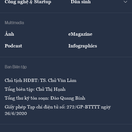
Công nghệ & Startup
Dân sinh
Tư vấn
Nông sản
Doanh nhân
Tư vấn Tiêu & Dùng
Infographics
Hạ tầng
Sức khỏe
Khung pháp lý
Doanh nghiệp
Địa phương
Thị trường
Bảo hiểm
Multimedia
Sự kiện
Nhân lực
Ảnh
eMagazine
Đẹp +
An sinh
Podcast
Infographics
Giải trí
Y tế
Nhà
Ban Biên tập
Ẩm thực
Chủ tịch HĐBT: TS. Chử Văn Lâm
Tổng biên tập: Chử Thị Hạnh
Tổng thư ký tòa soạn: Đào Quang Bính
Giấy phép Tạp chí điện tử số: 272/GP-BTTTT ngày
26/6/2020