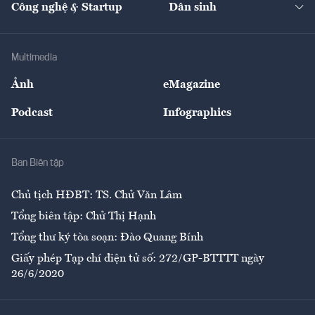
Công nghệ & Startup
Dân sinh
Tư vấn
Nông sản
Doanh nhân
Tư vấn Tiêu & Dùng
Infographics
Hạ tầng
Sức khỏe
Khung pháp lý
Doanh nghiệp
Địa phương
Thị trường
Bảo hiểm
Multimedia
Sự kiện
Nhân lực
Ảnh
eMagazine
Đẹp +
An sinh
Podcast
Infographics
Giải trí
Y tế
Nhà
Ban Biên tập
Ẩm thực
Chủ tịch HĐBT: TS. Chử Văn Lâm
Tổng biên tập: Chử Thị Hạnh
Tổng thư ký tòa soạn: Đào Quang Bính
Giấy phép Tạp chí điện tử số: 272/GP-BTTTT ngày
26/6/2020