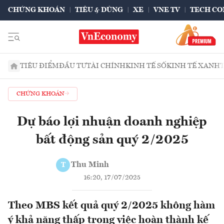
CHỨNG KHOÁN
TIÊU & DÙNG
XE
VNE TV
TECH CO
TIÊU ĐIỂM
ĐẦU TƯ
TÀI CHÍNH
KINH TẾ SỐ
KINH TẾ XANH
CHỨNG KHOÁN
Dự báo lợi nhuận doanh nghiệp
bất động sản quý 2/2025
Thu Minh
T
16:20, 17/07/2025
Theo MBS kết quả quý 2/2025 không hàm
ý khả năng thấp trong việc hoàn thành kế