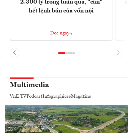
2.300 tỷ trong tuần qua, "cân"
đị
hết lệnh bán của vốn nội
Đọc ngay
Multimedia
VnE TV
Podcast
Infographics
eMagazine