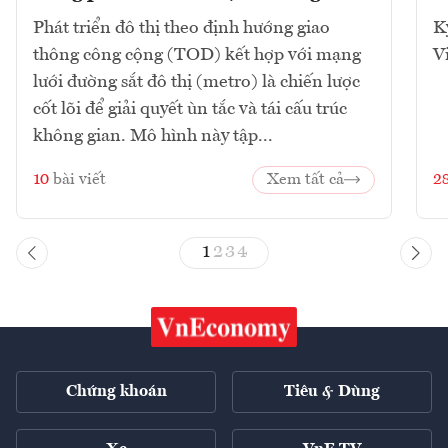
Phát triển đô thị theo định hướng giao
K
thông công cộng (TOD) kết hợp với mạng
V
lưới đường sắt đô thị (metro) là chiến lược
cốt lõi để giải quyết ùn tắc và tái cấu trúc
không gian. Mô hình này tập...
10
bài viết
Xem tất cả
2
1
2
3
4
Chứng khoán
Tiêu & Dùng