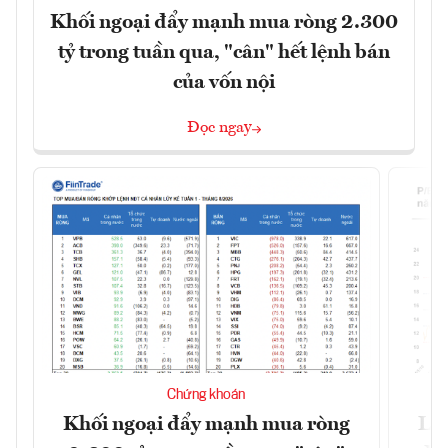
Khối ngoại đẩy mạnh mua ròng 2.300
tỷ trong tuần qua, "cân" hết lệnh bán
của vốn nội
Đọc ngay
Chứng khoán
Khối ngoại đẩy mạnh mua ròng
Lợ