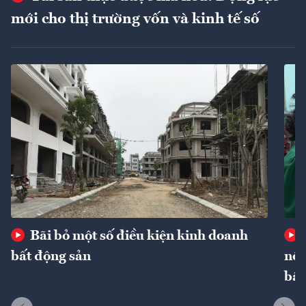
mới cho thị trường vốn và kinh tế số
Bãi bỏ một số điều kiện kinh doanh
bất động sản
nôn
bất