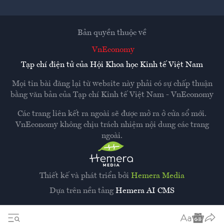
Bản quyền thuộc về
VnEconomy
Tạp chí điện tử của Hội Khoa học Kinh tế Việt Nam
Mọi tin bài đăng lại từ website này phải có sự chấp thuận
bằng văn bản của
Tạp chí Kinh tế Việt Nam - VnEconomy
Các trang liên kết ra ngoài sẽ được mở ra ở cửa sổ mới.
VnEconomy không chịu trách nhiệm nội dung các trang
ngoài.
Thiết kế và phát triển bởi
Hemera Media
Dựa trên nền tảng
Hemera AI CMS