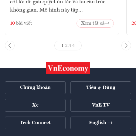
cốt lõi để giải quyết ùn tắc và tái cấu trúc
không gian. Mô hình này tập...
10
bài viết
Xem tất cả
2
1
2
3
4
Chứng khoán
Tiêu & Dùng
Xe
VnE TV
Tech Connect
English ++