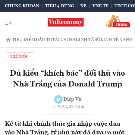
CHỨNG KHOÁN
TIÊU & DÙNG
XE
VNE TV
TECH CO
TIÊU ĐIỂM
ĐẦU TƯ
TÀI CHÍNH
KINH TẾ SỐ
KINH TẾ XANH
THẾ GIỚI
Đủ kiểu “khích bác” đối thủ vào
Nhà Trắng của Donald Trump
Diệp Vũ
D
11:17, 23/07/2015
Kể từ khi chính thức gia nhập cuộc đua
vào Nhà Trắng, tỷ phú này đã đưa ra một