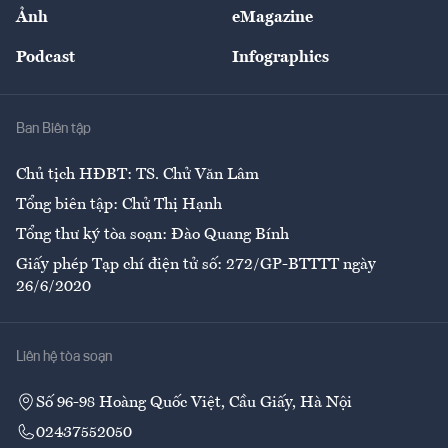
Nhân lực
Ảnh
eMagazine
Đẹp +
An sinh
Podcast
Infographics
Giải trí
Y tế
Nhà
Ban Biên tập
Ẩm thực
Chủ tịch HĐBT: TS. Chử Văn Lâm
Tổng biên tập: Chử Thị Hạnh
Tổng thư ký tòa soạn: Đào Quang Bính
Giấy phép Tạp chí điện tử số: 272/GP-BTTTT ngày
26/6/2020
Liên hệ tòa soạn
Số 96-98 Hoàng Quốc Việt, Cầu Giấy, Hà Nội
02437552050