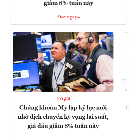
giảm 8% tuần này
Đọc ngay
Thế giới
Chứng khoán Mỹ lập kỷ lục mới
Giá 
nhờ dịch chuyển kỳ vọng lãi suất,
giá dầu giảm 8% tuần này