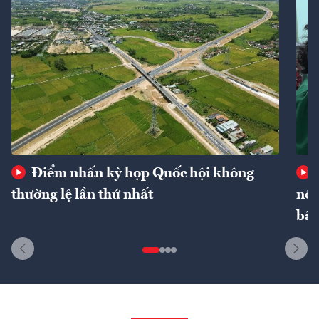
Điểm nhấn kỳ họp Quốc hội không
thường lệ lần thứ nhất
nôn
bất