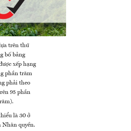
ựa trên thứ
ng bố bảng
 được xếp hạng
ạng phần trăm
ng phải theo
trên 95 phần
răm).
hiểu là 30 ở
à Nhân quyền.