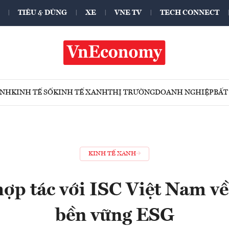
TIÊU & DÙNG
XE
VNE TV
TECH CONNECT
ÍNH
KINH TẾ SỐ
KINH TẾ XANH
THỊ TRƯỜNG
DOANH NGHIỆP
BẤT
KINH TẾ XANH
ợp tác với ISC Việt Nam về
bền vững ESG