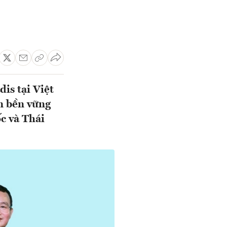
is tại Việt
ển bền vững
c và Thái