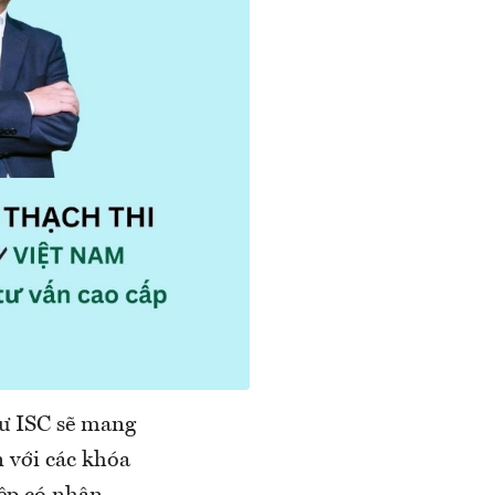
hư ISC sẽ mang
n với các khóa