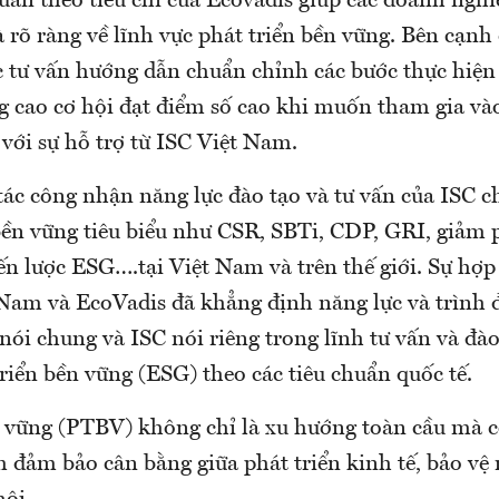
huẩn theo tiêu chí của Ecovadis giúp các doanh ngh
à rõ ràng về lĩnh vực phát triển bền vững. Bên cạnh
c tư vấn hướng dẫn chuẩn chỉnh các bước thực hiện 
g cao cơ hội đạt điểm số cao khi muốn tham gia và
với sự hỗ trợ từ ISC Việt Nam.
ác công nhận năng lực đào tạo và tư vấn của ISC c
bền vững tiêu biểu như CSR, SBTi, CDP, GRI, giảm 
n lược ESG….tại Việt Nam và trên thế giới. Sự hợp 
 Nam và EcoVadis đã khẳng định năng lực và trình 
ói chung và ISC nói riêng trong lĩnh tư vấn và đào
riển bền vững (ESG) theo các tiêu chuẩn quốc tế.
n vững (PTBV) không chỉ là xu hướng toàn cầu mà c
m đảm bảo cân bằng giữa phát triển kinh tế, bảo vệ