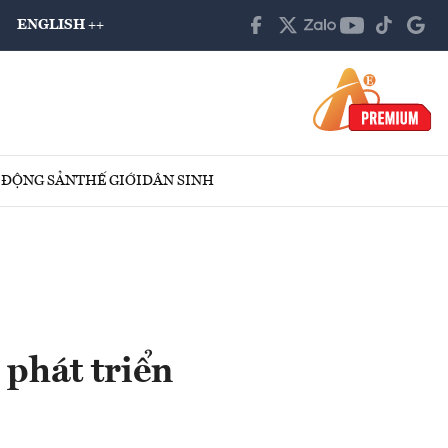
ENGLISH ++
 ĐỘNG SẢN
THẾ GIỚI
DÂN SINH
 phát triển