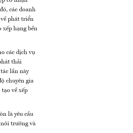
iệp có nhận
 đó, các doanh
về phát triển
o xếp hạng bền
ho các dịch vụ
phát thải
tác lần này
độ chuyên gia
 tạo về xếp
òn là yêu cầu
 môi trường và