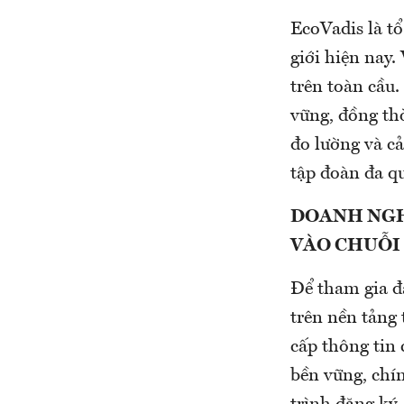
EcoVadis là tổ
giới hiện nay.
trên toàn cầu.
vững, đồng th
đo lường và cả
tập đoàn đa qu
DOANH NGH
VÀO CHUỖI
Để tham gia đá
trên nền tảng 
cấp thông tin 
bền vững, chín