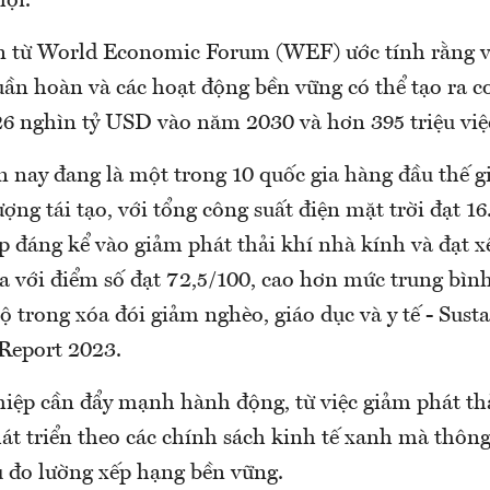
hội.
n từ World Economic Forum (WEF) ước tính rằng v
uần hoàn và các hoạt động bền vững có thể tạo ra c
 26 nghìn tỷ USD vào năm 2030 và hơn 395 triệu việ
 nay đang là một trong 10 quốc gia hàng đầu thế gi
ượng tái tạo, với tổng công suất điện mặt trời đạt
p đáng kể vào giảm phát thải khí nhà kính và đạt 
a với điểm số đạt 72,5/100, cao hơn mức trung bình
ộ trong xóa đói giảm nghèo, giáo dục và y tế - Sust
Report 2023.
iệp cần đẩy mạnh hành động, từ việc giảm phát thải
át triển theo các chính sách kinh tế xanh mà thông
 đo lường xếp hạng bền vững.