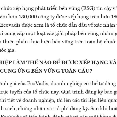
 chức xếp hạng phát triển bền vững (ESG) tin cậy và
 Với hơn 130,000 công ty được xếp hạng trên hơn 18
 Ecovadis được xem là tổ chức dẫn đầu về xác nhận
ời cung cấp một loạt các giải pháp bền vững nhằm g
i thiện phần thực hiện bền vững trên toàn bộ chuỗi 
ốc gia.
IỆP LÀM THẾ NÀO ĐỂ ĐƯỢC XẾP HẠNG VÀ
 CUNG ỨNG BỀN VỮNG TOÀN CẦU?
nh giá của EcoVadis, doanh nghiệp có thể tự đăng 
trực tuyến của tổ chức này. Quá trình đăng ký bao 
chi tiết về doanh nghiệp, tải lên các tài liệu liên q
h sách, chứng nhận và trả phí đăng ký. Sau khi hoà