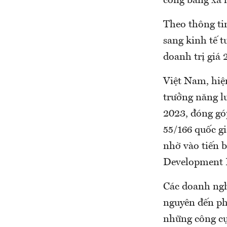
công bằng xã 
Theo thông ti
sang kinh tế t
doanh trị giá
Việt Nam, hiện
trưởng năng l
2023, đóng gó
55/166 quốc gi
nhờ vào tiến b
Development 
Các doanh ngh
nguyên đến ph
những công cụ