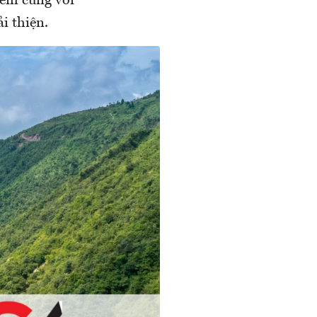
iểm cùng với
i thiện.