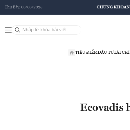
Thứ Bảy, 08/08/2026
CHỨNG KHOÁN
TIÊU ĐIỂM
ĐẦU TƯ
TÀI CH
Ecovadis h