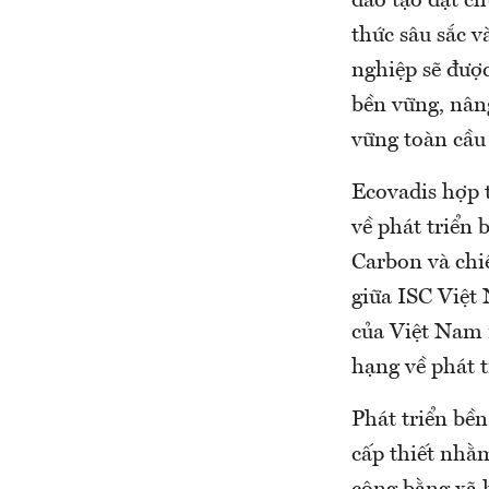
đào tạo đạt c
thức sâu sắc v
nghiệp sẽ đượ
bền vững, nân
vững toàn cầu 
Ecovadis hợp t
về phát triển 
Carbon và chiế
giữa ISC Việt
của Việt Nam n
hạng về phát t
Phát triển bề
cấp thiết nhằ