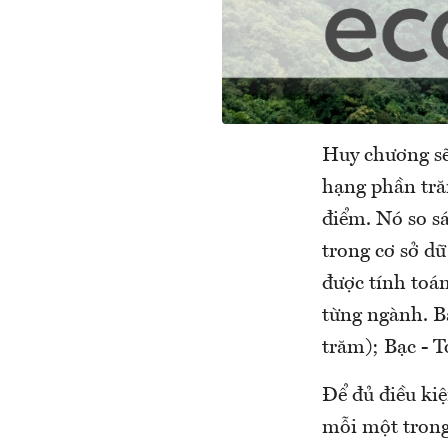
Huy chương sẽ
hạng phần tră
điểm. Nó so sá
trong cơ sở dữ
được tính toán
từng ngành. B
trăm); Bạc - 
Để đủ điều kiệ
mỗi một trong