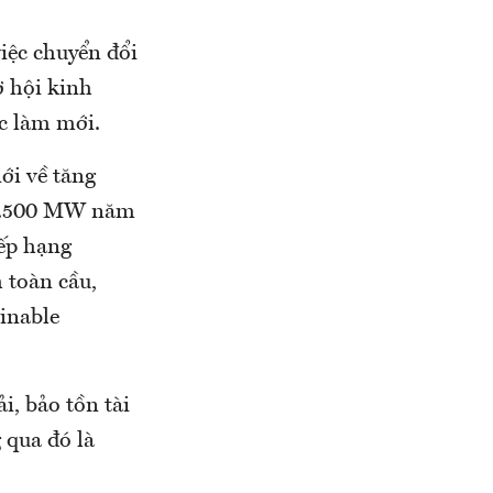
iệc chuyển đổi
ơ hội kinh
c làm mới.
ới về tăng
 16.500 MW năm
xếp hạng
 toàn cầu,
ainable
, bảo tồn tài
 qua đó là