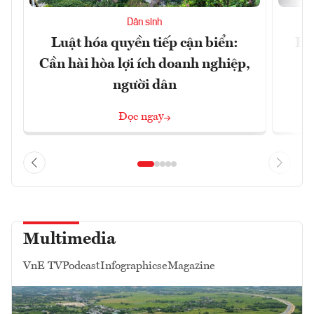
Dân sinh
Luật hóa quyền tiếp cận biển:
Hà
Cần hài hòa lợi ích doanh nghiệp,
n
người dân
Đọc ngay
Multimedia
VnE TV
Podcast
Infographics
eMagazine