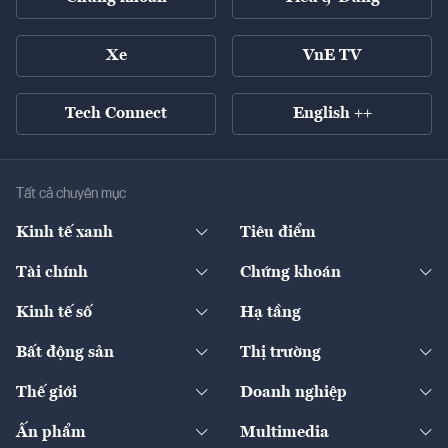
Xe
VnE TV
Tech Connect
English ++
Tất cả chuyên mục
Kinh tế xanh
Tiêu điểm
Chuyển động xanh
Tài chính
Chứng khoán
Pháp lý
Ngân hàng
Doanh nghiệp niêm yết
Kinh tế số
Hạ tầng
Thương hiệu xanh
Thị trường vốn
Thị trường
Sản phẩm - Thị trường
Bất động sản
Thị trường
Diễn đàn
Thuế
Đầu tư
Tài sản số
Chính sách
Xuất nhập khẩu
Thế giới
Doanh nghiệp
Bảo hiểm
Quốc tế
Dịch vụ số
Thị trường
Khung pháp lý
Kinh tế
Chuyển động
Ấn phẩm
Multimedia
Khung pháp lý
Start-up