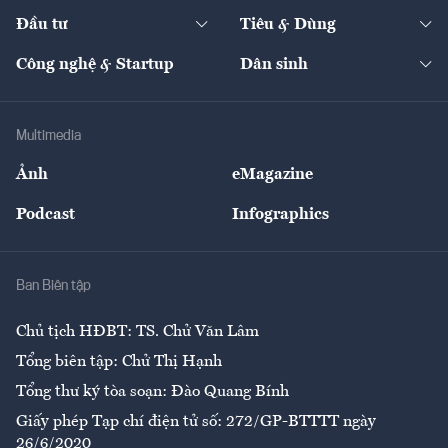
Dự án
Công nghiệp
Chuyển động 24h
Đối thoại
The Guide
Video
Đầu tư
Tiêu & Dùng
Quản trị số
Cafe BĐS
Thị trường
Kinh doanh
Kết nối
Tạp chí kinh tế Việt Nam
eMagazine
Nhà đầu tư
Du lịch
Công nghệ & Startup
Dân sinh
Tư vấn
Nông sản
Doanh nhân
Tư vấn Tiêu & Dùng
Infographics
Hạ tầng
Sức khỏe
Khung pháp lý
Doanh nghiệp
Địa phương
Thị trường
Bảo hiểm
Multimedia
Sự kiện
Nhân lực
Ảnh
eMagazine
Đẹp +
An sinh
Podcast
Infographics
Giải trí
Y tế
Nhà
Ban Biên tập
Ẩm thực
Chủ tịch HĐBT: TS. Chử Văn Lâm
Tổng biên tập: Chử Thị Hạnh
Tổng thư ký tòa soạn: Đào Quang Bính
Giấy phép Tạp chí điện tử số: 272/GP-BTTTT ngày
26/6/2020