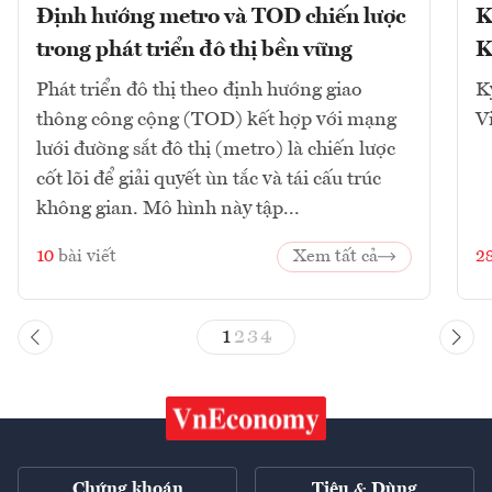
Định hướng metro và TOD chiến lược
K
trong phát triển đô thị bền vững
K
Phát triển đô thị theo định hướng giao
K
thông công cộng (TOD) kết hợp với mạng
V
lưới đường sắt đô thị (metro) là chiến lược
cốt lõi để giải quyết ùn tắc và tái cấu trúc
không gian. Mô hình này tập...
10
bài viết
Xem tất cả
2
1
2
3
4
Chứng khoán
Tiêu & Dùng