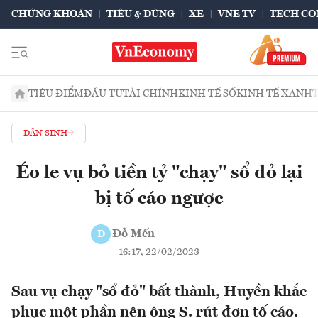
CHỨNG KHOÁN
TIÊU & DÙNG
XE
VNE TV
TECH CO
TIÊU ĐIỂM
ĐẦU TƯ
TÀI CHÍNH
KINH TẾ SỐ
KINH TẾ XANH
DÂN SINH
Éo le vụ bỏ tiền tỷ "chạy" sổ đỏ lại
bị tố cáo ngược
Đỗ Mến
Đ
16:17, 22/02/2023
Sau vụ chạy "sổ đỏ" bất thành, Huyền khắc
phục một phần nên ông S. rút đơn tố cáo.