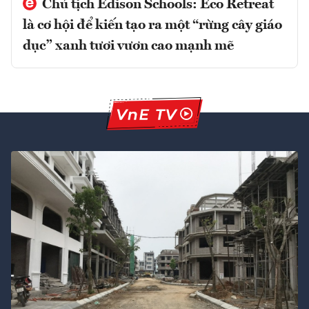
Chủ tịch Edison Schools: Eco Retreat
là cơ hội để kiến tạo ra một “rừng cây giáo
dục” xanh tươi vươn cao mạnh mẽ