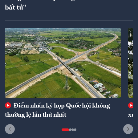
bất tử"
Điểm nhấn kỳ họp Quốc hội không
thường lệ lần thứ nhất
xuấ