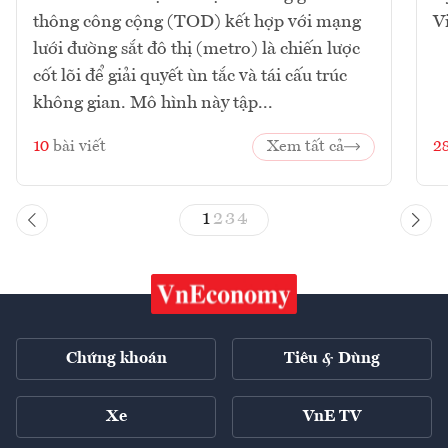
thông công cộng (TOD) kết hợp với mạng
V
lưới đường sắt đô thị (metro) là chiến lược
cốt lõi để giải quyết ùn tắc và tái cấu trúc
không gian. Mô hình này tập...
10
bài viết
Xem tất cả
2
1
2
3
4
Chứng khoán
Tiêu & Dùng
Xe
VnE TV