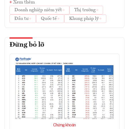
Xem thêm
Doanh nghiệp niêm yết
Thị trường
Đầu tư
Quốc tế
Khung pháp lý
Đừng bỏ lỡ
Chứng khoán