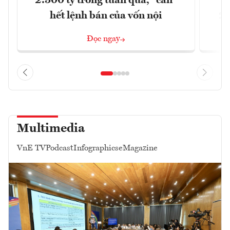
2.300 tỷ trong tuần qua, "cân"
hết lệnh bán của vốn nội
2/
Đọc ngay
Multimedia
VnE TV
Podcast
Infographics
eMagazine