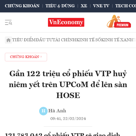
CHỨNG KHOÁN
TIÊU & DÙNG
XE
VNE TV
TECH CO
TIÊU ĐIỂM
ĐẦU TƯ
TÀI CHÍNH
KINH TẾ SỐ
KINH TẾ XANH
CHỨNG KHOÁN
Gần 122 triệu cổ phiếu VTP huỷ
niêm yết trên UPCoM để lên sàn
HOSE
Hà Anh
H
09:41, 22/02/2024
121.783.042 cổ phiếu VTP sẽ giao dịch