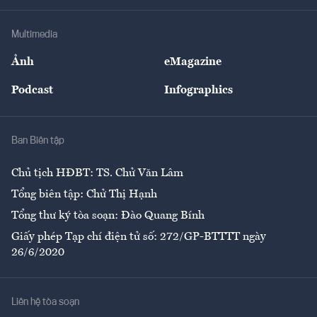
Khung pháp lý
Doanh nghiệp
Địa phương
Thị trường
Bảo hiểm
Multimedia
Sự kiện
Nhân lực
Ảnh
eMagazine
Đẹp +
An sinh
Podcast
Infographics
Giải trí
Y tế
Nhà
Ban Biên tập
Ẩm thực
Chủ tịch HĐBT: TS. Chử Văn Lâm
Tổng biên tập: Chử Thị Hạnh
Tổng thư ký tòa soạn: Đào Quang Bính
Giấy phép Tạp chí điện tử số: 272/GP-BTTTT ngày
26/6/2020
Liên hệ tòa soạn