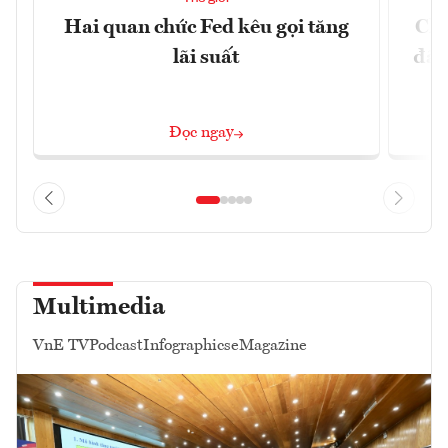
Hai quan chức Fed kêu gọi tăng
Chí
lãi suất
đã 
Đọc ngay
Multimedia
VnE TV
Podcast
Infographics
eMagazine