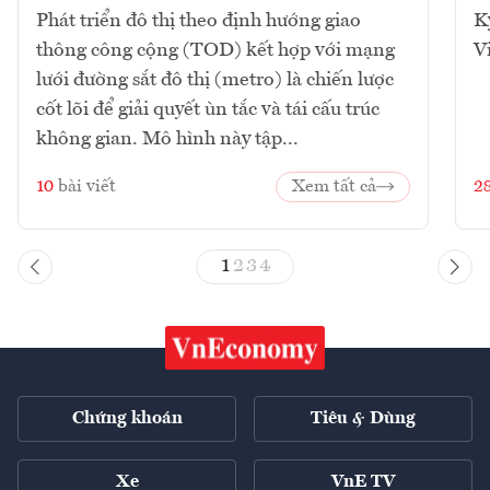
Phát triển đô thị theo định hướng giao
K
thông công cộng (TOD) kết hợp với mạng
V
lưới đường sắt đô thị (metro) là chiến lược
cốt lõi để giải quyết ùn tắc và tái cấu trúc
không gian. Mô hình này tập...
10
bài viết
Xem tất cả
2
1
2
3
4
Chứng khoán
Tiêu & Dùng
Xe
VnE TV