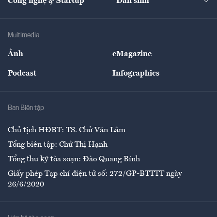
Công nghệ & Startup
Dân sinh
Tư vấn
Nông sản
Doanh nhân
Tư vấn Tiêu & Dùng
Infographics
Hạ tầng
Sức khỏe
Khung pháp lý
Doanh nghiệp
Địa phương
Thị trường
Bảo hiểm
Multimedia
Sự kiện
Nhân lực
Ảnh
eMagazine
Đẹp +
An sinh
Podcast
Infographics
Giải trí
Y tế
Nhà
Ban Biên tập
Ẩm thực
Chủ tịch HĐBT: TS. Chử Văn Lâm
Tổng biên tập: Chử Thị Hạnh
Tổng thư ký tòa soạn: Đào Quang Bính
Giấy phép Tạp chí điện tử số: 272/GP-BTTTT ngày
26/6/2020