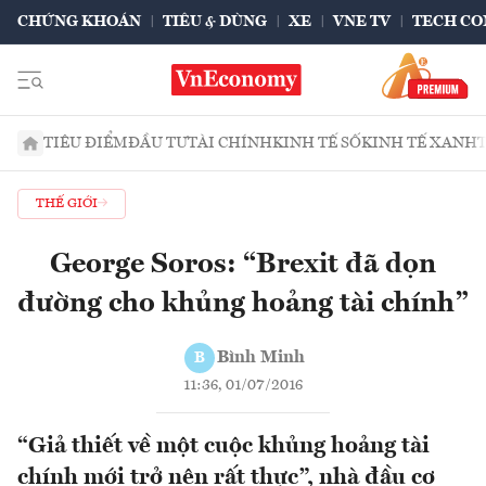
CHỨNG KHOÁN
TIÊU & DÙNG
XE
VNE TV
TECH CO
TIÊU ĐIỂM
ĐẦU TƯ
TÀI CHÍNH
KINH TẾ SỐ
KINH TẾ XANH
THẾ GIỚI
George Soros: “Brexit đã dọn
đường cho khủng hoảng tài chính”
Bình Minh
B
11:36, 01/07/2016
“Giả thiết về một cuộc khủng hoảng tài
chính mới trở nên rất thực”, nhà đầu cơ