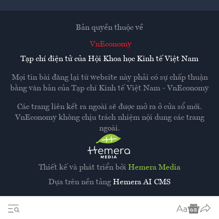
Bản quyền thuộc về
VnEconomy
Tạp chí điện tử của Hội Khoa học Kinh tế Việt Nam
Mọi tin bài đăng lại từ website này phải có sự chấp thuận
bằng văn bản của
Tạp chí Kinh tế Việt Nam - VnEconomy
Các trang liên kết ra ngoài sẽ được mở ra ở cửa sổ mới.
VnEconomy không chịu trách nhiệm nội dung các trang
ngoài.
Thiết kế và phát triển bởi
Hemera Media
Dựa trên nền tảng
Hemera AI CMS