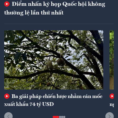
Điểm nhấn kỳ họp Quốc hội không
thường lệ lần thứ nhất
Ba giải pháp chiến lược nhằm cán mốc
xuất khẩu 74 tỷ USD
ngu