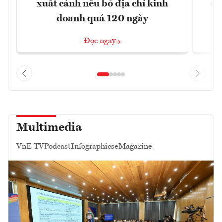
xuất cảnh nếu bỏ địa chỉ kinh
ca
doanh quá 120 ngày
Đọc ngay
Multimedia
VnE TV
Podcast
Infographics
eMagazine