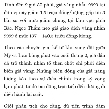
Tính đến 9 giờ 30 phút,
giá
v
àng nhẫn
9999 tại
đơn vị này giảm 1,5 triệu đồng/lượng, gấp tới 3
lần so với mức giảm chung tại khu vực phía
Bắc. Ngọc Thẩm
neo
giá giao dịch vàng nhẫn
9999
ở mức 1
37
– 1
40,5
triệu đồng/lượng
.
Theo các chuyên gia, k
ể từ khi xung đột giữa
Mỹ và Iran bùng phát vào cuối tháng 2, giá dầu
đã trở thành nhân tố then chốt chi phối diễn
biến giá
vàng
. Những biến động của giá năng
lượng kéo theo sự điều chỉnh trong kỳ vọng
lạm phát, từ đó tác động trực tiếp đến đường
đi
điều hành
lãi suất.
Giới phân tích cho rằng, dù tiến trình đàm