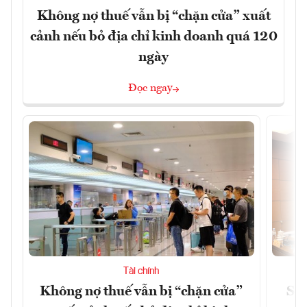
Không nợ thuế vẫn bị “chặn cửa” xuất
cảnh nếu bỏ địa chỉ kinh doanh quá 120
ngày
Đọc ngay
Tài chính
Không nợ thuế vẫn bị “chặn cửa”
Sửa