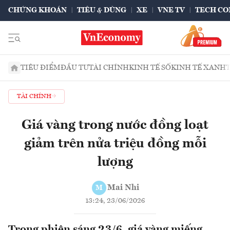
CHỨNG KHOÁN
TIÊU & DÙNG
XE
VNE TV
TECH CO
TIÊU ĐIỂM
ĐẦU TƯ
TÀI CHÍNH
KINH TẾ SỐ
KINH TẾ XANH
TÀI CHÍNH
Giá vàng trong nước đồng loạt
giảm trên nửa triệu đồng mỗi
lượng
Mai Nhi
M
13:24, 23/06/2026
Trong phiên sáng 23/6, giá vàng miếng