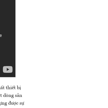
t thiết bị
ột dòng sản
ựng được sự