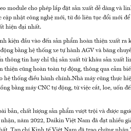
eo module cho phép lắp đặt sản xuất dễ dàng và li
 cập nhật công nghệ mới, từ đó liên tục đổi mới để 
t hiện đại nhất.
inh kiện đầu vào đến sản phẩm hoàn thiện xuất ra 
 động bằng hệ thống xe tự hành AGV và băng chuyề
n thông tin hay chỉ thị sản xuất từ khâu sản xuất l
 thiện cũng hoàn toàn tự động, thông qua cảm biế
vào hệ thống điều hành chính.Nhà máy cũng thực hi
ồng bằng máy CNC tự động, từ việc cắt, loe, uốn đ
bài bản, chất lượng sản phẩm vượt trội và được ngư
nhận, năm 2022, Daikin Việt Nam đã đạt nhiều gi
nhất, Tạp chí Kinh tế Việt Nam đã trao chứng nhậ