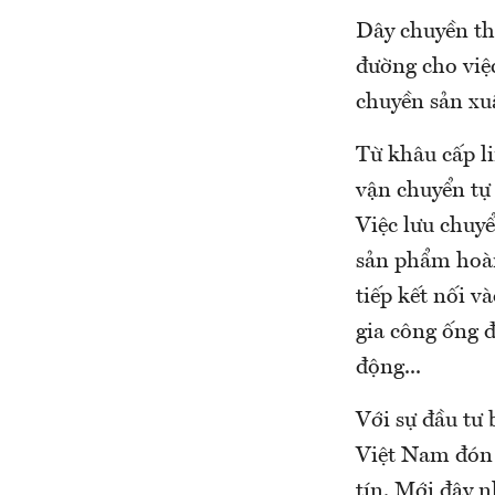
Dây chuyền th
đường cho việc
chuyền sản xuấ
Từ khâu cấp l
vận chuyển tự
Việc lưu chuyể
sản phẩm hoàn
tiếp kết nối 
gia công ống đ
động...
Với sự đầu tư 
Việt Nam đón 
tín. Mới đây 