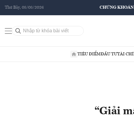
Thứ Bảy, 08/08/2026
CHỨNG KHOÁN
TIÊU ĐIỂM
ĐẦU TƯ
TÀI CH
“Giải m