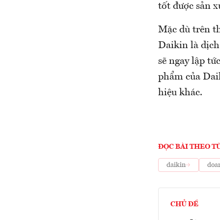
tốt được sản 
Mặc dù trên t
Daikin là dịch
sẽ ngay lập tứ
phẩm của Daik
hiệu khác.
ĐỌC BÀI THEO T
daikin
doa
CHỦ ĐỀ