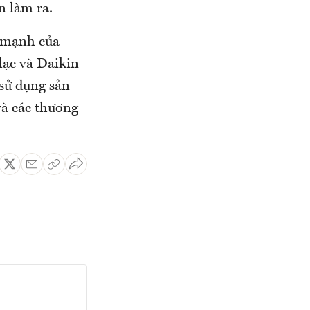
n làm ra.
ế mạnh của
 lạc và Daikin
 sử dụng sản
và các thương