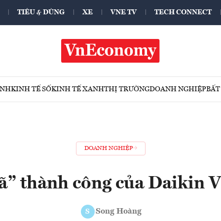
TIÊU & DÙNG
XE
VNE TV
TECH CONNECT
ÍNH
KINH TẾ SỐ
KINH TẾ XANH
THỊ TRƯỜNG
DOANH NGHIỆP
BẤT
DOANH NGHIỆP
ã” thành công của Daikin 
Song Hoàng
S