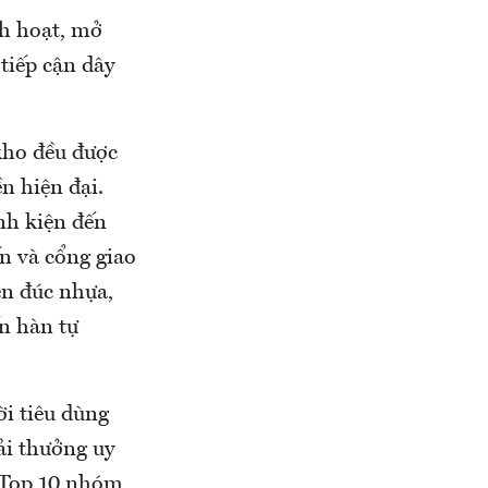
nh hoạt, mở
tiếp cận dây
kho đều được
n hiện đại.
inh kiện đến
n và cổng giao
ện đúc nhựa,
ến hàn tự
ời tiêu dùng
ải thưởng uy
n Top 10 nhóm