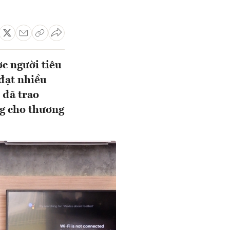
ợc người tiêu
đạt nhiều
 đã trao
g cho thương