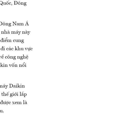
 Quốc, Đông
c Đông Nam Á
n nhà máy này
g điểm cung
đi các khu vực
về công nghệ
ikin vốn nổi
máy Daikin
thế giới lắp
 được xem là
u.