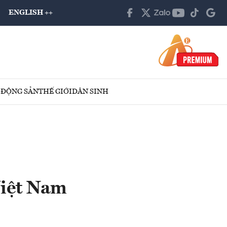
ENGLISH ++
 ĐỘNG SẢN
THẾ GIỚI
DÂN SINH
Việt Nam