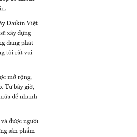
in.
y Daikin Việt
 sẽ xây dựng
ng đang phát
g tôi rất vui
ược mở rộng,
. Từ bây giờ,
 nữa để nhanh
 và được người
hững sản phẩm