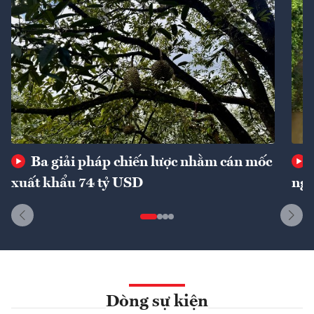
Ba giải pháp chiến lược nhằm cán mốc
xuất khẩu 74 tỷ USD
ngu
Dòng sự kiện