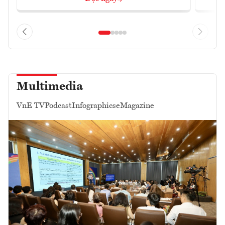
Multimedia
VnE TV
Podcast
Infographics
eMagazine