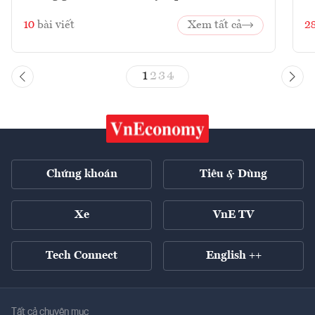
10
bài viết
Xem tất cả
2
1
2
3
4
Chứng khoán
Tiêu & Dùng
Xe
VnE TV
Tech Connect
English ++
Tất cả chuyên mục