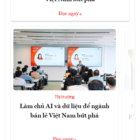
Đọc ngay
Thị trường
Làm chủ AI và dữ liệu để ngành
Ca
bán lẻ Việt Nam bứt phá
phá 
đ
Đọc ngay