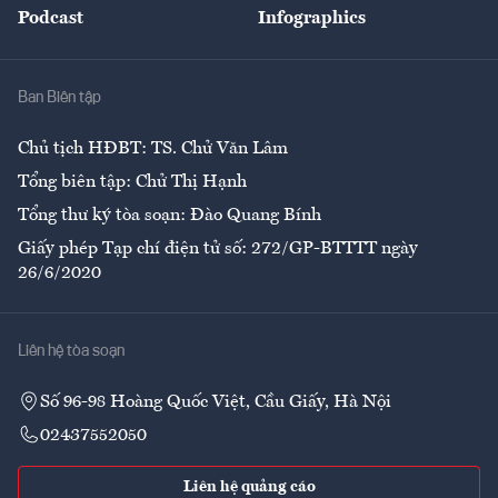
Podcast
Infographics
Giải trí
Y tế
Nhà
Ban Biên tập
Ẩm thực
Chủ tịch HĐBT: TS. Chử Văn Lâm
Tổng biên tập: Chử Thị Hạnh
Tổng thư ký tòa soạn: Đào Quang Bính
Giấy phép Tạp chí điện tử số: 272/GP-BTTTT ngày
26/6/2020
Liên hệ tòa soạn
Số 96-98 Hoàng Quốc Việt, Cầu Giấy, Hà Nội
02437552050
Liên hệ quảng cáo