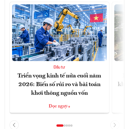
Đầu tư
Triển vọng kinh tế nửa cuối năm
Bộ
2026: Biến số rủi ro và bài toán
khối
khơi thông nguồn vốn
Đọc ngay