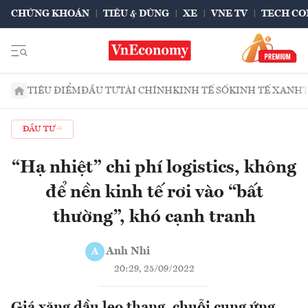
CHỨNG KHOÁN
TIÊU & DÙNG
XE
VNE TV
TECH CO
TIÊU ĐIỂM
ĐẦU TƯ
TÀI CHÍNH
KINH TẾ SỐ
KINH TẾ XANH
ĐẦU TƯ
“Hạ nhiệt” chi phí logistics, không
để nền kinh tế rơi vào “bất
thường”, khó cạnh tranh
Anh Nhi
A
20:29, 25/09/2022
Giá xăng dầu leo thang, chuỗi cung ứng