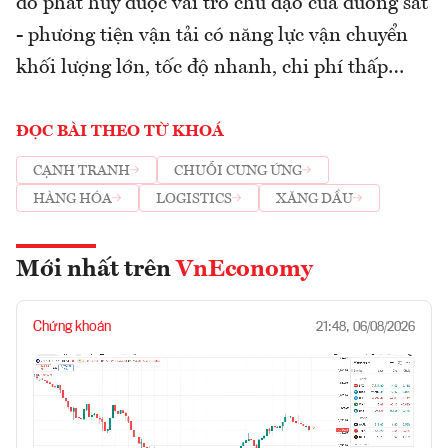
đó phát huy được vai trò chủ đạo của đường sắt
- phương tiện vận tải có năng lực vận chuyển
khối lượng lớn, tốc độ nhanh, chi phí thấp…
ĐỌC BÀI THEO TỪ KHOÁ
CẠNH TRANH
CHUỖI CUNG ỨNG
HÀNG HÓA
LOGISTICS
XĂNG DẦU
Mới nhất trên
VnEconomy
Chứng khoán
21:48, 06/08/2026