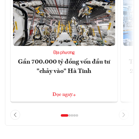
Địa phương
Gần 700.000 tỷ đồng vốn đầu tư
Tri
"chảy vào" Hà Tĩnh
202
Đọc ngay