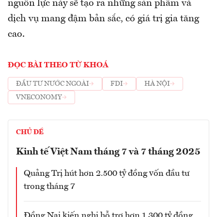
nguồn lực này sẽ tạo ra những sản phẩm và
dịch vụ mang đậm bản sắc, có giá trị gia tăng
cao.
ĐỌC BÀI THEO TỪ KHOÁ
ĐẦU TƯ NƯỚC NGOÀI
FDI
HÀ NỘI
VNECONOMY
CHỦ ĐỀ
Kinh tế Việt Nam tháng 7 và 7 tháng 2025
Quảng Trị hút hơn 2.500 tỷ đồng vốn đầu tư
trong tháng 7
Đồng Nai kiến nghị hỗ trợ hơn 1.300 tỷ đồng