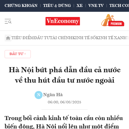
CHỨNG KHOÁN
TIÊU & DÙNG
XE
VNE TV
TECH CO
TIÊU ĐIỂM
ĐẦU TƯ
TÀI CHÍNH
KINH TẾ SỐ
KINH TẾ XANH
ĐẦU TƯ
Hà Nội bứt phá dẫn đầu cả nước
về thu hút đầu tư nước ngoài
Ngân Hà
N
06:00, 06/08/2025
Trong bối cảnh kinh tế toàn cầu còn nhiều
biến động, Hà Nội nổi lên như một điểm