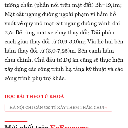
tường chắn (phần nổi trên mặt đất) Bh=19,1m;
Mặt cắt ngang đường ngoài phạm vi hầm hở
vuốt về quy mô mặt cắt ngang đường vành đai
2,5: Bề rộng mặt xe chạy thay đổi; Dải phân
cách giữa thay đổi từ (0,9-3,0)m; Vỉa hè hai bên
hầm thay đổi từ (3,0-7,25)m. Bên cạnh hầm
chui chính, Chủ đầu tư Dự án cũng sẽ thực hiện
xây dựng các công trình hạ tầng kỹ thuật và các
công trình phụ trợ khác.
ĐỌC BÀI THEO TỪ KHOÁ
HÀ NỘI CHI GẦN 800 TỶ XÂY THÊM 1 HẦM CHUI