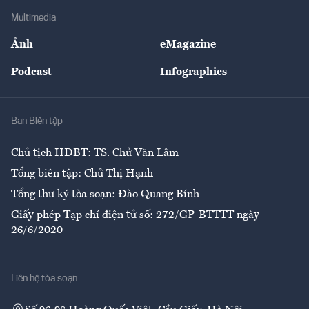
Địa phương
Thị trường
Bảo hiểm
Multimedia
Sự kiện
Nhân lực
Ảnh
eMagazine
Đẹp +
An sinh
Podcast
Infographics
Giải trí
Y tế
Nhà
Ban Biên tập
Ẩm thực
Chủ tịch HĐBT: TS. Chử Văn Lâm
Tổng biên tập: Chử Thị Hạnh
Tổng thư ký tòa soạn: Đào Quang Bính
Giấy phép Tạp chí điện tử số: 272/GP-BTTTT ngày
26/6/2020
Liên hệ tòa soạn