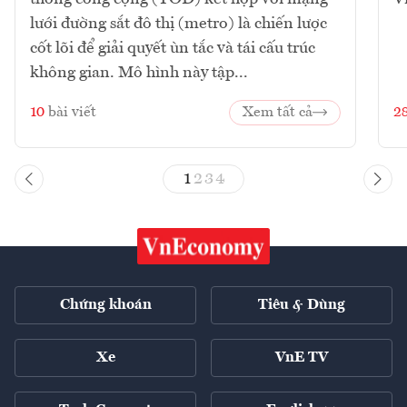
lưới đường sắt đô thị (metro) là chiến lược
cốt lõi để giải quyết ùn tắc và tái cấu trúc
không gian. Mô hình này tập...
10
bài viết
Xem tất cả
2
1
2
3
4
Chứng khoán
Tiêu & Dùng
Xe
VnE TV