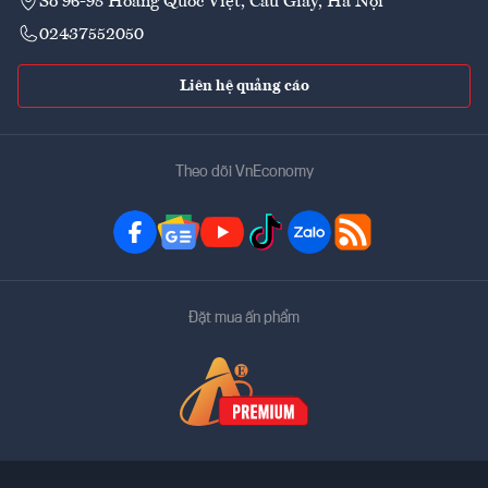
Số 96-98 Hoàng Quốc Việt, Cầu Giấy, Hà Nội
02437552050
Liên hệ quảng cáo
Theo dõi VnEconomy
Đặt mua ấn phẩm