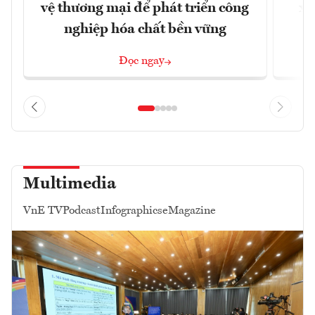
vệ thương mại để phát triển công
xu
nghiệp hóa chất bền vững
Đọc ngay
Multimedia
VnE TV
Podcast
Infographics
eMagazine