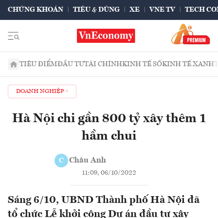
CHỨNG KHOÁN
TIÊU & DÙNG
XE
VNE TV
TECH CO
TIÊU ĐIỂM
ĐẦU TƯ
TÀI CHÍNH
KINH TẾ SỐ
KINH TẾ XANH
DOANH NGHIỆP
Hà Nội chi gần 800 tỷ xây thêm 1
hầm chui
Châu Anh
C
11:09, 06/10/2022
Sáng 6/10, UBND Thành phố Hà Nội đã
tổ chức Lễ khởi công Dự án đầu tư xây