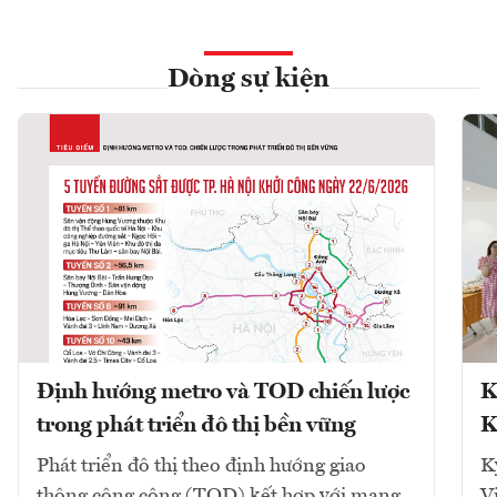
Dòng sự kiện
Định hướng metro và TOD chiến lược
K
trong phát triển đô thị bền vững
K
Phát triển đô thị theo định hướng giao
K
thông công cộng (TOD) kết hợp với mạng
V