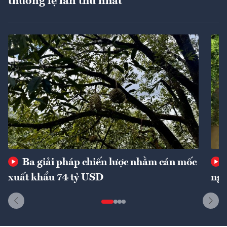
thường lệ lần thứ nhất
Ba giải pháp chiến lược nhằm cán mốc
xuất khẩu 74 tỷ USD
ngu