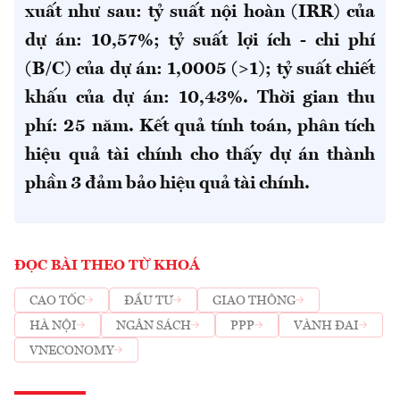
xuất như sau: tỷ suất nội hoàn (IRR) của
dự án: 10,57%; tỷ suất lợi ích - chi phí
(B/C) của dự án: 1,0005 (>1); tỷ suất chiết
khấu của dự án: 10,43%. Thời gian thu
phí: 25 năm. Kết quả tính toán, phân tích
hiệu quả tài chính cho thấy dự án thành
phần 3 đảm bảo hiệu quả tài chính.
ĐỌC BÀI THEO TỪ KHOÁ
CAO TỐC
ĐẦU TƯ
GIAO THÔNG
HÀ NỘI
NGÂN SÁCH
PPP
VÀNH ĐAI
VNECONOMY