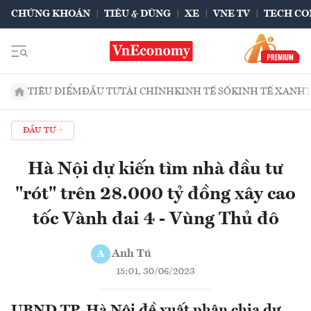
CHỨNG KHOÁN
TIÊU & DÙNG
XE
VNE TV
TECH CO
TIÊU ĐIỂM
ĐẦU TƯ
TÀI CHÍNH
KINH TẾ SỐ
KINH TẾ XANH
ĐẦU TƯ
Hà Nội dự kiến tìm nhà đầu tư
"rót" trên 28.000 tỷ đồng xây cao
tốc Vành đai 4 - Vùng Thủ đô
Anh Tú
A
15:01, 30/06/2023
UBND TP. Hà Nội đề xuất phân chia dự