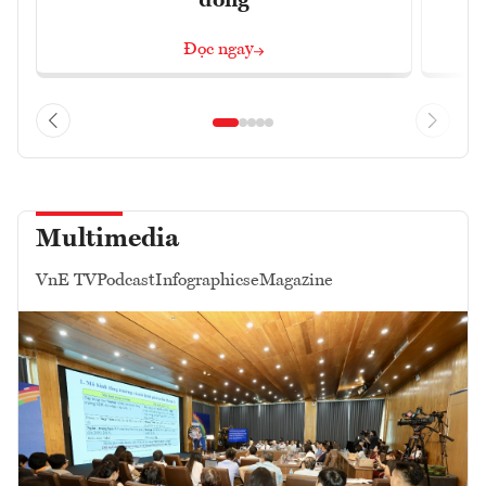
đồng
Đọc ngay
Multimedia
VnE TV
Podcast
Infographics
eMagazine