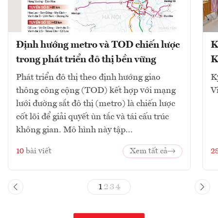
Định hướng metro và TOD chiến lược
K
trong phát triển đô thị bền vững
K
Phát triển đô thị theo định hướng giao
K
thông công cộng (TOD) kết hợp với mạng
V
lưới đường sắt đô thị (metro) là chiến lược
cốt lõi để giải quyết ùn tắc và tái cấu trúc
không gian. Mô hình này tập...
10
bài viết
Xem tất cả
2
1
2
3
4