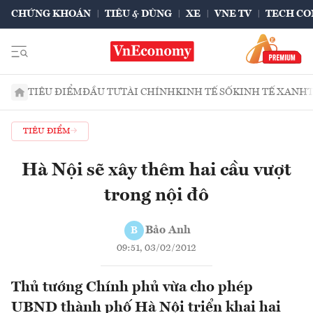
CHỨNG KHOÁN
TIÊU & DÙNG
XE
VNE TV
TECH CO
TIÊU ĐIỂM
ĐẦU TƯ
TÀI CHÍNH
KINH TẾ SỐ
KINH TẾ XANH
TIÊU ĐIỂM
Hà Nội sẽ xây thêm hai cầu vượt
trong nội đô
Bảo Anh
B
09:51, 03/02/2012
Thủ tướng Chính phủ vừa cho phép
UBND thành phố Hà Nội triển khai hai