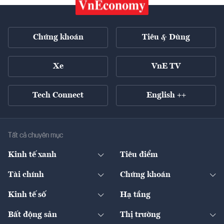
Chứng khoán
Tiêu & Dùng
Xe
VnE TV
Tech Connect
English ++
Tất cả chuyên mục
Kinh tế xanh
Tiêu điểm
Chuyển động xanh
Tài chính
Chứng khoán
Pháp lý
Ngân hàng
Doanh nghiệp niêm yết
Kinh tế số
Hạ tầng
Thương hiệu xanh
Thị trường vốn
Thị trường
Sản phẩm - Thị trường
Bất động sản
Thị trường
Diễn đàn
Thuế
Đầu tư