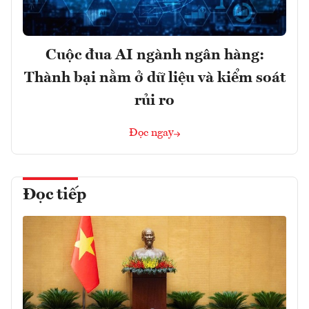
Cuộc đua AI ngành ngân hàng:
Thành bại nằm ở dữ liệu và kiểm soát
rủi ro
Đọc ngay
Đọc tiếp