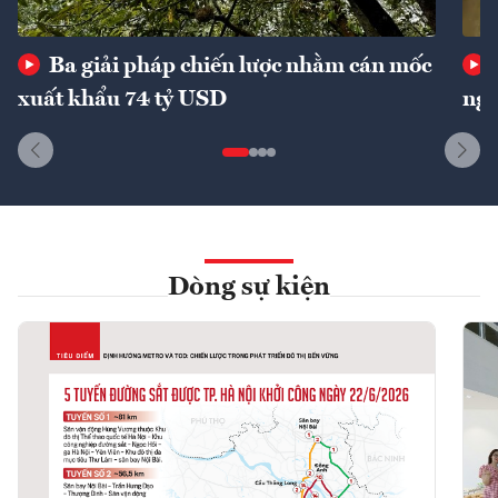
Ba giải pháp chiến lược nhằm cán mốc
xuất khẩu 74 tỷ USD
ngu
Dòng sự kiện