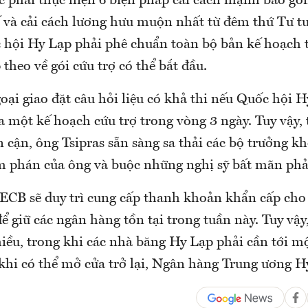
c phải thực hiện 6 biện pháp cải cách mạnh bao gồ
uế và cải cách lương hưu muộn nhất từ đêm thứ Tư t
 hội Hy Lạp phải phê chuẩn toàn bộ bản kế hoạch t
theo về gói cứu trợ có thể bắt đầu.
ại giao đặt câu hỏi liệu có khả thi nếu Quốc hội 
 một kế hoạch cứu trợ trong vòng 3 ngày. Tuy vậy,
 cận, ông Tsipras sẵn sàng sa thải các bộ trưởng k
m phán của ông và buộc những nghị sỹ bất mãn phải
 ECB sẽ duy trì cung cấp thanh khoản khẩn cấp cho
 giữ các ngân hàng tồn tại trong tuần này. Tuy vậy
ều, trong khi các nhà băng Hy Lạp phải cần tới mộ
khi có thể mở cửa trở lại, Ngân hàng Trung ương Hy