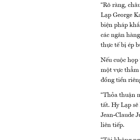
“Rõ ràng, châ
Lạp George Ka
biện pháp khắc
các ngân hàng 
thực tế bị ép b
Nếu cuộc họp 
một vực thẳm 
đồng tiền riên
“Thỏa thuận n
tất. Hy Lạp s
Jean-Claude J
liên tiếp.