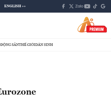
ENGLISH ++
 ĐỘNG SẢN
THẾ GIỚI
DÂN SINH
 Eurozone