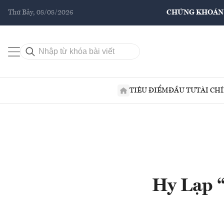
Thứ Bảy, 08/08/2026
CHỨNG KHOÁN
TIÊU ĐIỂM
ĐẦU TƯ
TÀI CH
Hy Lạp “