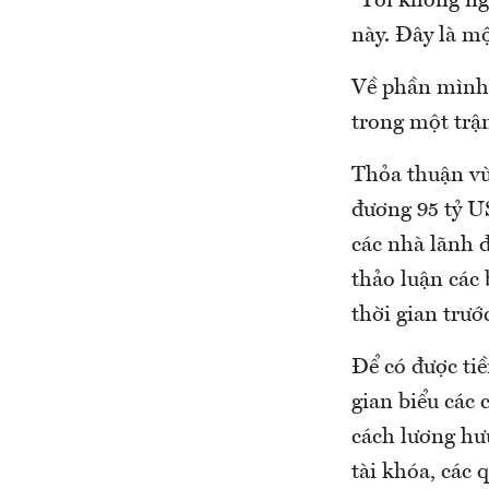
“Tôi không ng
này. Đây là m
Về phần mình,
trong một trận
Thỏa thuận vừ
đương 95 tỷ US
các nhà lãnh đ
thảo luận các
thời gian trướ
Để có được tiề
gian biểu các 
cách lương hư
tài khóa, các 