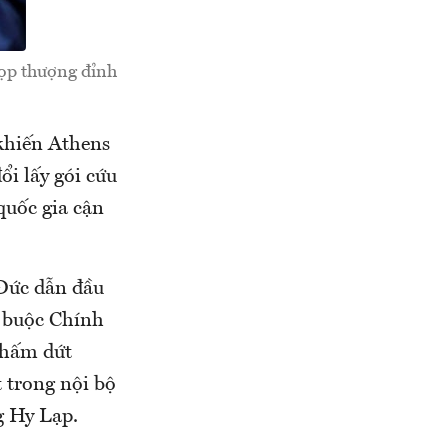
họp thượng đỉnh
khiến Athens
ổi lấy gói cứu
quốc gia cận
 Đức dẫn đầu
s buộc Chính
 chấm dứt
t trong nội bộ
g Hy Lạp.