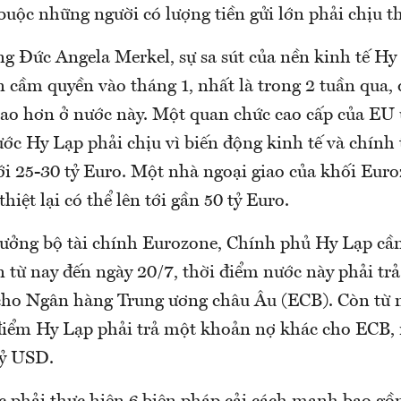
uộc những người có lượng tiền gửi lớn phải chịu th
g Đức Angela Merkel, sự sa sút của nền kinh tế Hy 
n cầm quyền vào tháng 1, nhất là trong 2 tuần qua,
cao hơn ở nước này. Một quan chức cao cấp của EU 
c Hy Lạp phải chịu vì biến động kinh tế và chính t
tới 25-30 tỷ Euro. Một nhà ngoại giao của khối Eur
hiệt lại có thể lên tới gần 50 tỷ Euro.
rưởng bộ tài chính Eurozone, Chính phủ Hy Lạp cầ
n từ nay đến ngày 20/7, thời điểm nước này phải t
 cho Ngân hàng Trung ương châu Âu (ECB). Còn từ 
 điểm Hy Lạp phải trả một khoản nợ khác cho ECB,
tỷ USD.