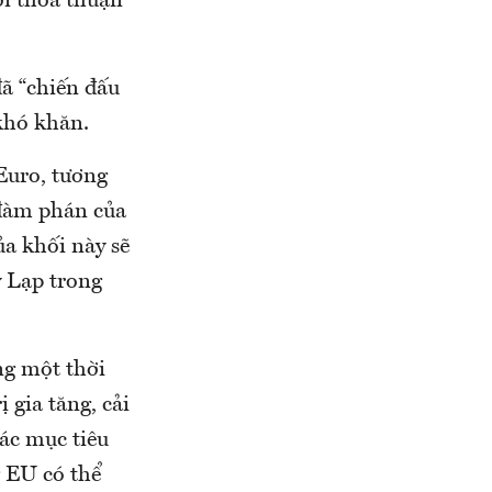
ởi thỏa thuận
ã “chiến đấu
 khó khăn.
Euro, tương
 đàm phán của
ủa khối này sẽ
y Lạp trong
ng một thời
 gia tăng, cải
ác mục tiêu
g EU có thể