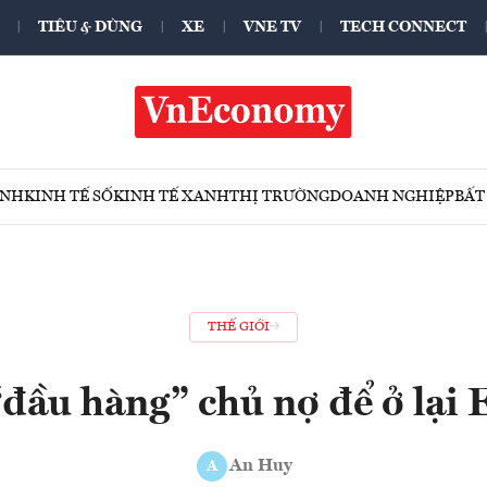
TIÊU & DÙNG
XE
VNE TV
TECH CONNECT
ÍNH
KINH TẾ SỐ
KINH TẾ XANH
THỊ TRƯỜNG
DOANH NGHIỆP
BẤT
THẾ GIỚI
đầu hàng” chủ nợ để ở lại
An Huy
A