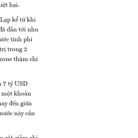
iệt hại.
Lạp kể từ khi
 đã dẫn tới nhu
ước tính phí
rị trong 2
ozone thậm chí
n 7 tỷ USD
rả một khoản
nay đến giữa
 nước này cần