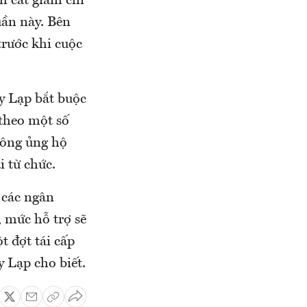
m cắt giảm chi
uần này. Bên
rước khi cuộc
Hy Lạp bắt buộc
 theo một số
hông ủng hộ
 từ chức.
 các ngân
, mức hỗ trợ sẽ
t đợt tái cấp
 Lạp cho biết.