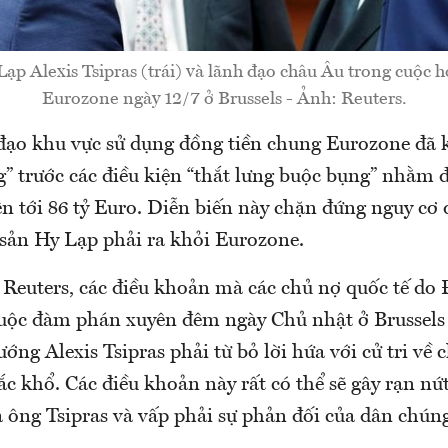
ạp Alexis Tsipras (trái) và lãnh đạo châu Âu trong cuộc 
Eurozone ngày 12/7 ở Brussels - Ảnh: Reuters.
đạo khu vực sử dụng đồng tiền chung Eurozone đã 
” trước các điều kiện “thắt lưng buộc bụng” nhằm đ
lên tới 86 tỷ Euro. Diễn biến này chặn đứng nguy cơ 
 sản Hy Lạp phải ra khỏi Eurozone.
 Reuters, các điều khoản mà các chủ nợ quốc tế do
cuộc đàm phán xuyên đêm ngày Chủ nhật ở Brussel
ớng Alexis Tsipras phải từ bỏ lời hứa với cử tri về
c khổ. Các điều khoản này rất có thể sẽ gây rạn nứ
 ông Tsipras và vấp phải sự phản đối của dân chún