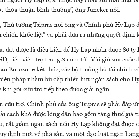
hĩ người Hy Lạp bị sỉ nhục hay châu Âu mất mặt b
ột thỏa thuận bình thường”, ông Juncker nói.
 Thủ tướng Tsipras nói ông và Chính phủ Hy Lạp đ
 chiến khốc liệt” và phải đưa ra những quyết định
a đạt được là điều kiện để Hy Lạp nhận được 86 tỷ 
D, tiền viện trợ trong 3 năm tới. Vài giờ sau cuộc
ạo Eurozone kết thúc, các bộ trưởng bộ tài chính c
 biện pháp nhằm bù đắp thiếu hụt ngân sách cho H
c khi gói cứu trợ tiếp theo được giải ngân.
n cứu trợ, Chính phủ của ông Tsipras sẽ phải đáp ứ
cải cách khó được lòng dân bao gồm tăng thuế giá trị
u, cắt giảm ngân sách nếu Hy Lạp không đạt được c
quy định mới về phá sản, và một đạo luật ngân hàn