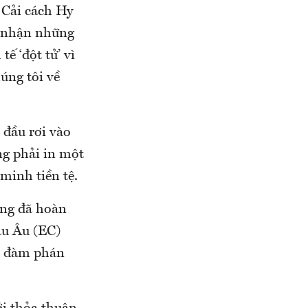
 Cải cách Hy
p nhận những
ế ‘đột tử’ vì
úng tôi về
 đầu rơi vào
ng phải in một
minh tiền tệ.
ùng đã hoàn
âu Âu (EC)
iờ đàm phán