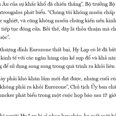
u Âu của sự khắc khổ đã chiến thắng”, Bộ trưởng Bộ
trougalos phát biểu. “Chúng tôi không muốn chấ
 nghiệt, và cũng không muốn chứng kiến nền kinh t
tiếp tục đóng cửa. Bởi thế, đây là thỏa thuận mà ch
uộc”.
thượng đỉnh Eurozone thất bại, Hy Lạp có lẽ đã bắt
kinh tế với các ngân hàng cận kề sụp đổ và khả nă
g để sử dụng song song trong quá trình ra khỏi liên 
ày phải khó khăn lắm mới đạt được, nhưng cuối c
ẽ không phải ra khỏi Eurozone”, Chủ tịch Ủy ban ch
uncker phát biểu trong một cuộc họp báo sau 17 g