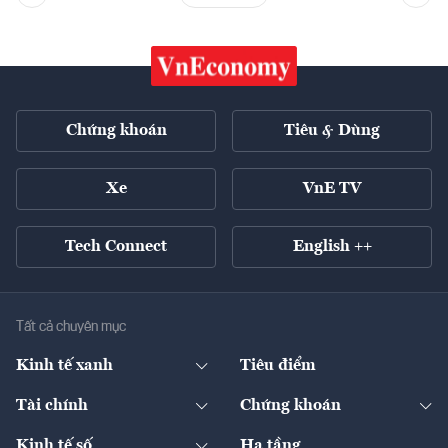
Chứng khoán
Tiêu & Dùng
Xe
VnE TV
Tech Connect
English ++
Tất cả chuyên mục
Kinh tế xanh
Tiêu điểm
Chuyển động xanh
Tài chính
Chứng khoán
Pháp lý
Ngân hàng
Doanh nghiệp niêm yết
Kinh tế số
Hạ tầng