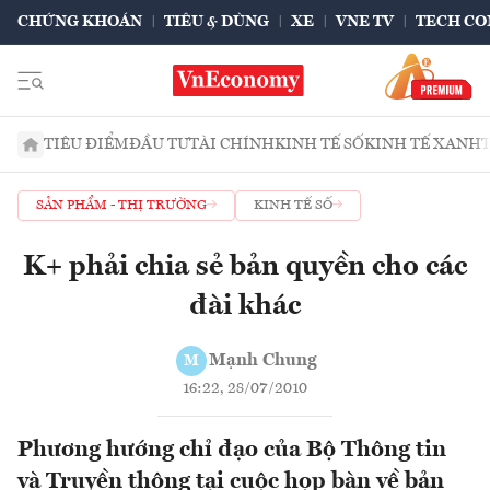
CHỨNG KHOÁN
TIÊU & DÙNG
XE
VNE TV
TECH CO
TIÊU ĐIỂM
ĐẦU TƯ
TÀI CHÍNH
KINH TẾ SỐ
KINH TẾ XANH
SẢN PHẨM - THỊ TRƯỜNG
KINH TẾ SỐ
K+ phải chia sẻ bản quyền cho các
đài khác
Mạnh Chung
M
16:22, 28/07/2010
Phương hướng chỉ đạo của Bộ Thông tin
và Truyền thông tại cuộc họp bàn về bản