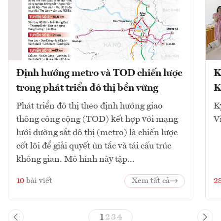
Định hướng metro và TOD chiến lược
K
trong phát triển đô thị bền vững
K
Phát triển đô thị theo định hướng giao
K
thông công cộng (TOD) kết hợp với mạng
V
lưới đường sắt đô thị (metro) là chiến lược
cốt lõi để giải quyết ùn tắc và tái cấu trúc
không gian. Mô hình này tập...
10
bài viết
Xem tất cả
2
1
2
3
4