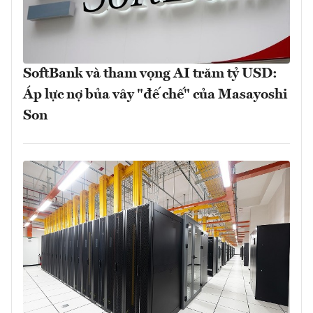
SoftBank và tham vọng AI trăm tỷ USD:
Áp lực nợ bủa vây "đế chế" của Masayoshi
Son