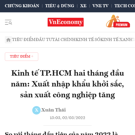
CHỨNG KHOÁN
TIÊU & DÙNG
XE
VNE TV
TECH CO
TIÊU ĐIỂM
ĐẦU TƯ
TÀI CHÍNH
KINH TẾ SỐ
KINH TẾ XANH
TIÊU ĐIỂM
Kinh tế TP.HCM hai tháng đầu
năm: Xuất nhập khẩu khởi sắc,
sản xuất công nghiệp tăng
Xuân Thái
X
13:03, 02/03/2022
So với tháng đầu tiên của năm 2022 là