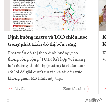
Định hướng metro và TOD chiến lược
K
trong phát triển đô thị bền vững
K
Phát triển đô thị theo định hướng giao
K
thông công cộng (TOD) kết hợp với mạng
V
lưới đường sắt đô thị (metro) là chiến lược
cốt lõi để giải quyết ùn tắc và tái cấu trúc
không gian. Mô hình này tập...
10
bài viết
Xem tất cả
2