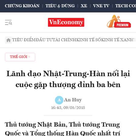
CHỨNG KHOÁN
TIÊU & DÙNG
XE
VNE TV
TECH CO
TIÊU ĐIỂM
ĐẦU TƯ
TÀI CHÍNH
KINH TẾ SỐ
KINH TẾ XANH
THẾ GIỚI
Lãnh đạo Nhật-Trung-Hàn nối lại
cuộc gặp thượng đỉnh ba bên
An Huy
A
16:43, 09/05/2018
Thủ tướng Nhật Bản, Thủ tướng Trung
Quốc và Tổng thống Hàn Quốc nhất trí