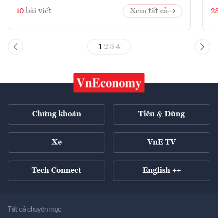
10
bài viết
Xem tất cả
2
1
2
3
4
Chứng khoán
Tiêu & Dùng
Xe
VnE TV
Tech Connect
English ++
Tất cả chuyên mục