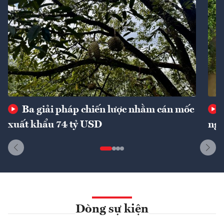
Ba giải pháp chiến lược nhằm cán mốc
xuất khẩu 74 tỷ USD
ngu
Dòng sự kiện