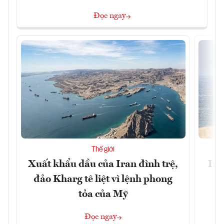
Đọc ngay
Thế giới
Xuất khẩu dầu của Iran đình trệ,
Ira
đảo Kharg tê liệt vì lệnh phong
tỏa của Mỹ
Đọc ngay