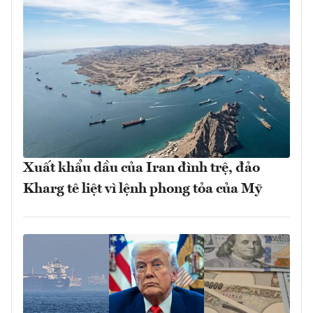
Xuất khẩu dầu của Iran đình trệ, đảo
Kharg tê liệt vì lệnh phong tỏa của Mỹ