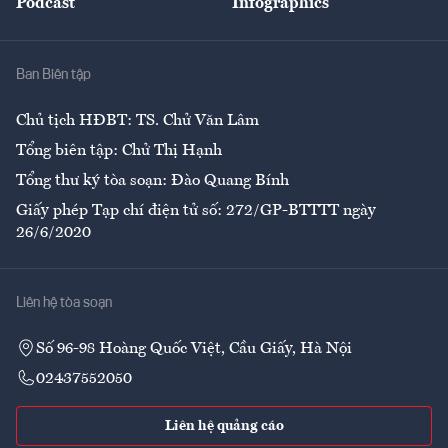
Podcast
Infographics
Giải trí
Y tế
Nhà
Ban Biên tập
Ẩm thực
Chủ tịch HĐBT: TS. Chử Văn Lâm
Tổng biên tập: Chử Thị Hạnh
Tổng thư ký tòa soạn: Đào Quang Bính
Giấy phép Tạp chí điện tử số: 272/GP-BTTTT ngày
26/6/2020
Liên hệ tòa soạn
Số 96-98 Hoàng Quốc Việt, Cầu Giấy, Hà Nội
02437552050
Liên hệ quảng cáo