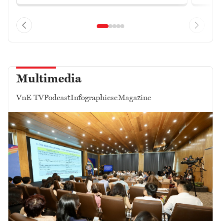
Multimedia
VnE TV
Podcast
Infographics
eMagazine