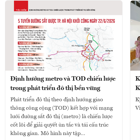
Định hướng metro và TOD chiến lược
K
trong phát triển đô thị bền vững
K
Phát triển đô thị theo định hướng giao
K
thông công cộng (TOD) kết hợp với mạng
V
lưới đường sắt đô thị (metro) là chiến lược
cốt lõi để giải quyết ùn tắc và tái cấu trúc
không gian. Mô hình này tập...