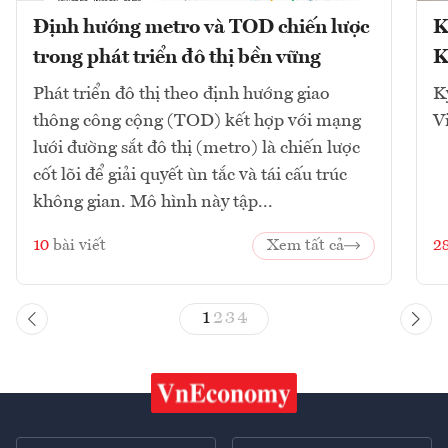
Định hướng metro và TOD chiến lược
K
trong phát triển đô thị bền vững
K
Phát triển đô thị theo định hướng giao
K
thông công cộng (TOD) kết hợp với mạng
V
lưới đường sắt đô thị (metro) là chiến lược
cốt lõi để giải quyết ùn tắc và tái cấu trúc
không gian. Mô hình này tập...
10
bài viết
Xem tất cả
2
1
2
3
4