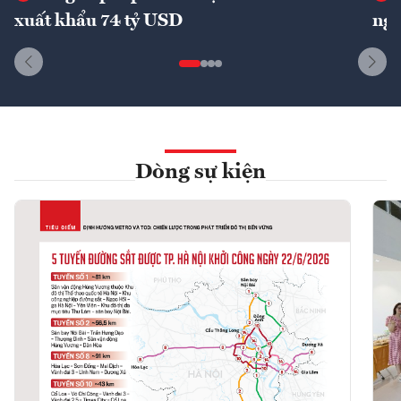
xuất khẩu 74 tỷ USD
ngu
Dòng sự kiện