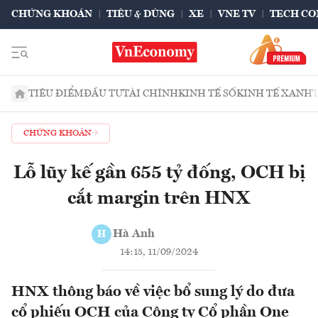
CHỨNG KHOÁN
TIÊU & DÙNG
XE
VNE TV
TECH CO
TIÊU ĐIỂM
ĐẦU TƯ
TÀI CHÍNH
KINH TẾ SỐ
KINH TẾ XANH
CHỨNG KHOÁN
Lỗ lũy kế gần 655 tỷ đống, OCH bị
cắt margin trên HNX
Hà Anh
H
14:15, 11/09/2024
HNX thông báo về việc bổ sung lý do đưa
cổ phiếu OCH của Công ty Cổ phần One