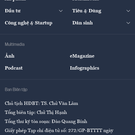
Khung pháp lý
Start-up
Dự án
Công nghiệp
Chuyển động 24h
Đối thoại
The Guide
Video
Đầu tư
Tiêu & Dùng
Quản trị số
Cafe BĐS
Thị trường
Kinh doanh
Kết nối
Tạp chí kinh tế Việt Nam
eMagazine
Nhà đầu tư
Du lịch
Công nghệ & Startup
Dân sinh
Tư vấn
Nông sản
Doanh nhân
Tư vấn Tiêu & Dùng
Infographics
Hạ tầng
Sức khỏe
Khung pháp lý
Doanh nghiệp
Địa phương
Thị trường
Bảo hiểm
Multimedia
Sự kiện
Nhân lực
Ảnh
eMagazine
Đẹp +
An sinh
Podcast
Infographics
Giải trí
Y tế
Nhà
Ban Biên tập
Ẩm thực
Chủ tịch HĐBT: TS. Chử Văn Lâm
Tổng biên tập: Chử Thị Hạnh
Tổng thư ký tòa soạn: Đào Quang Bính
Giấy phép Tạp chí điện tử số: 272/GP-BTTTT ngày