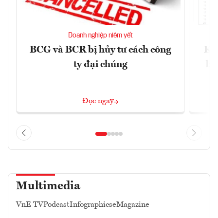
Doanh nghiệp niêm yết
BCG và BCR bị hủy tư cách công
Kh
ty đại chúng
ba
Đọc ngay
Multimedia
VnE TV
Podcast
Infographics
eMagazine