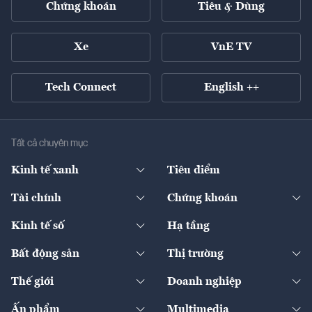
Chứng khoán
Tiêu & Dùng
Xe
VnE TV
Tech Connect
English ++
Tất cả chuyên mục
Kinh tế xanh
Tiêu điểm
Chuyển động xanh
Tài chính
Chứng khoán
Pháp lý
Ngân hàng
Doanh nghiệp niêm yết
Kinh tế số
Hạ tầng
Thương hiệu xanh
Thị trường vốn
Thị trường
Sản phẩm - Thị trường
Bất động sản
Thị trường
Diễn đàn
Thuế
Đầu tư
Tài sản số
Chính sách
Xuất nhập khẩu
Thế giới
Doanh nghiệp
Bảo hiểm
Quốc tế
Dịch vụ số
Thị trường
Khung pháp lý
Kinh tế
Chuyển động
Ấn phẩm
Multimedia