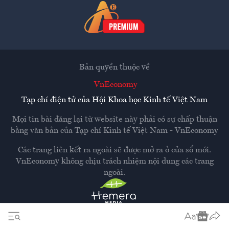
Bản quyền thuộc về
VnEconomy
Tạp chí điện tử của Hội Khoa học Kinh tế Việt Nam
Mọi tin bài đăng lại từ website này phải có sự chấp thuận
bằng văn bản của
Tạp chí Kinh tế Việt Nam - VnEconomy
Các trang liên kết ra ngoài sẽ được mở ra ở cửa sổ mới.
VnEconomy không chịu trách nhiệm nội dung các trang
ngoài.
Thiết kế và phát triển bởi
Hemera Media
Dựa trên nền tảng
Hemera AI CMS