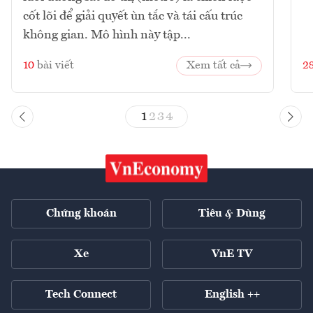
cốt lõi để giải quyết ùn tắc và tái cấu trúc
không gian. Mô hình này tập...
10
bài viết
Xem tất cả
2
1
2
3
4
Chứng khoán
Tiêu & Dùng
Xe
VnE TV
Tech Connect
English ++