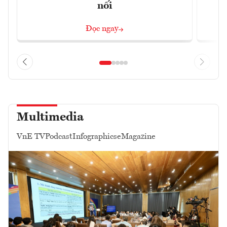
nối
Đọc ngay
Multimedia
VnE TV
Podcast
Infographics
eMagazine