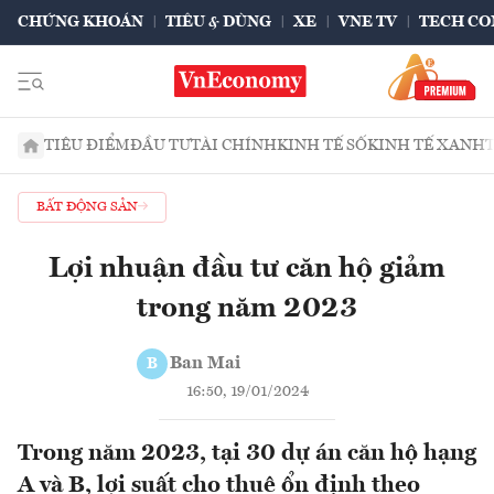
CHỨNG KHOÁN
TIÊU & DÙNG
XE
VNE TV
TECH CO
TIÊU ĐIỂM
ĐẦU TƯ
TÀI CHÍNH
KINH TẾ SỐ
KINH TẾ XANH
BẤT ĐỘNG SẢN
Lợi nhuận đầu tư căn hộ giảm
trong năm 2023
Ban Mai
B
16:50, 19/01/2024
Trong năm 2023, tại 30 dự án căn hộ hạng
A và B, lợi suất cho thuê ổn định theo