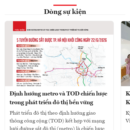
Dòng sự kiện
Định hướng metro và TOD chiến lược
K
trong phát triển đô thị bền vững
K
Phát triển đô thị theo định hướng giao
K
thông công cộng (TOD) kết hợp với mạng
V
lưới đường sắt đô thị (metro) là chiến lược