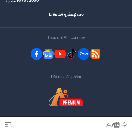
02437552050
Liên hệ quảng cáo
Theo dõi VnEconomy
Đặt mua ấn phẩm
Bản quyền thuộc về