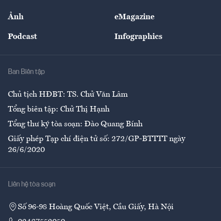
Sự kiện
Nhân lực
Ảnh
eMagazine
Đẹp +
An sinh
Podcast
Infographics
Giải trí
Y tế
Nhà
Ban Biên tập
Ẩm thực
Chủ tịch HĐBT: TS. Chử Văn Lâm
Tổng biên tập: Chử Thị Hạnh
Tổng thư ký tòa soạn: Đào Quang Bính
Giấy phép Tạp chí điện tử số: 272/GP-BTTTT ngày
26/6/2020
Liên hệ tòa soạn
Số 96-98 Hoàng Quốc Việt, Cầu Giấy, Hà Nội