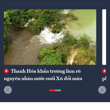
Thanh Hóa khẩn trương làm rõ
nguyên nhân nước suối Xú đổi màu
phí