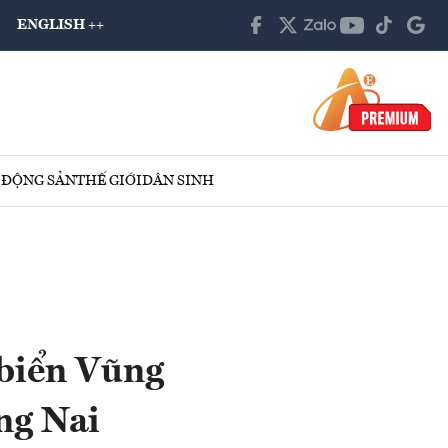
ENGLISH ++
 ĐỘNG SẢN
THẾ GIỚI
DÂN SINH
 biển Vũng
ng Nai