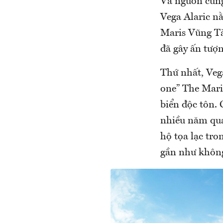
Và nguồn cung
Vega Alaric nằ
Maris Vũng Tà
đã gây ấn tượn
Thứ nhất, Vega
one” The Mari
biển độc tôn.
nhiều năm qua
hộ tọa lạc tr
gần như không