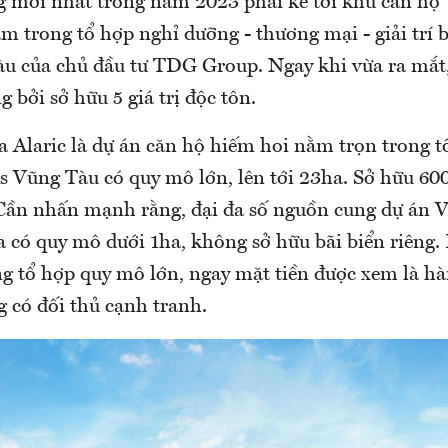
 mới nhất trong năm 2023 phải kể tới khu căn hộ 
m trong tổ hợp nghỉ dưỡng - thương mại - giải trí 
u của chủ đầu tư TDG Group. Ngay khi vừa ra mắt
g bởi sở hữu 5 giá trị độc tôn.
 Alaric là dự án căn hộ hiếm hoi nằm trọn trong tổ
s Vũng Tàu có quy mô lớn, lên tới 23ha. Sở hữu 60
 Cần nhấn mạnh rằng, đại đa số nguồn cung dự án 
 có quy mô dưới 1ha, không sở hữu bãi biển riêng. 
ong tổ hợp quy mô lớn, ngay mặt tiền được xem là h
 có đối thủ cạnh tranh.