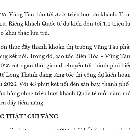
.
25, Vũng Tàu đón tới 37.7 triệu lượt du khách. Tro
 trú. Riêng khách Quốc tế dự kiến đón tới 1.4 triệu lư
o khai thác lưu trú.
lớn thúc đẩy thanh khoản thị trường Vũng Tàu phải
ầng kết nối. Trong đó, cao tốc Biên Hòa – Vũng Tàu
025 rút ngắn thời gian di chuyển tới thành phố biể
tế Long Thành đang tăng tốc thi công dự kiến hoà
u 2026. Với 45 phút kết nối đến sân bay, thành ph
ầu hàng chục triệu lượt khách Quốc tế mỗi năm mở
trú đầy tiềm năng.
G THẬT” GỬI VÀNG