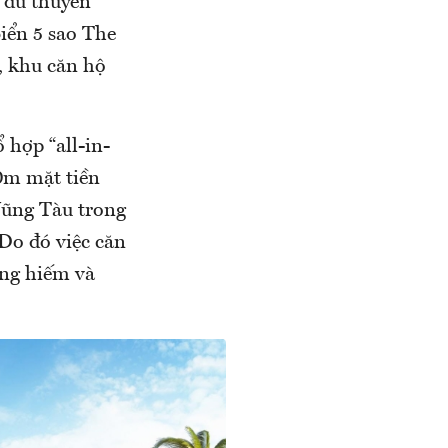
“du thuyền”
biển 5 sao The
, khu căn hộ
 hợp “all-in-
0m mặt tiền
Vũng Tàu trong
Do đó việc căn
àng hiếm và