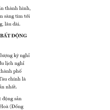
ần thành hình,
n sàng tìm tới
, lâu dài.
 BẤT ĐỘNG
 lượng kỳ nghỉ
u lịch nghỉ
 thành phố
Tàu chính là
ần nhất.
t động sản
n Hoà (Đồng