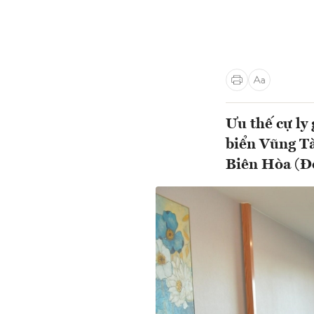
Ưu thế cự ly
biển Vũng Tà
Biên Hòa (Đồ