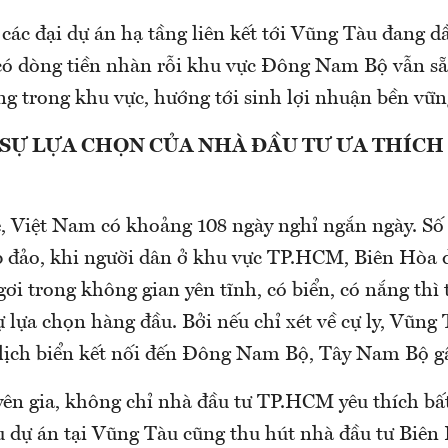
các đại dự án hạ tầng liên kết tới Vũng Tàu đang d
 có dòng tiền nhàn rỗi khu vực Đông Nam Bộ vẫn sẵ
g trong khu vực, hướng tới sinh lợi nhuận bền vững
 SỰ LỰA CHỌN CỦA NHÀ ĐẦU TƯ ƯA THÍCH
, Việt Nam có khoảng 108 ngày nghỉ ngắn ngày. Số
 đảo, khi người dân ở khu vực TP.HCM, Biên Hòa d
ơi trong không gian yên tĩnh, có biển, có nắng thì
 lựa chọn hàng đầu. Bởi nếu chỉ xét về cự ly, Vũng 
lịch biển kết nối đến Đông Nam Bộ, Tây Nam Bộ g
yên gia, không chỉ nhà đầu tư TP.HCM yêu thích bấ
u dự án tại Vũng Tàu cũng thu hút nhà đầu tư Biê