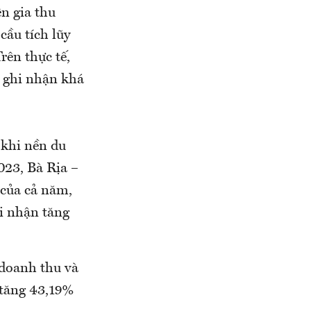
ên gia thu
cầu tích lũy
rên thực tế,
u ghi nhận khá
 khi nền du
2023, Bà Rịa –
 của cả năm,
i nhận tăng
 doanh thu và
 tăng 43,19%