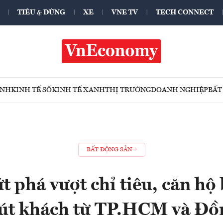
TIÊU & DÙNG
XE
VNE TV
TECH CONNECT
ÍNH
KINH TẾ SỐ
KINH TẾ XANH
THỊ TRƯỜNG
DOANH NGHIỆP
BẤT
BẤT ĐỘNG SẢN
ứt phá vượt chỉ tiêu, căn hộ
út khách từ TP.HCM và Đồ