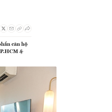
 phần căn hộ
ư TP.HCM &