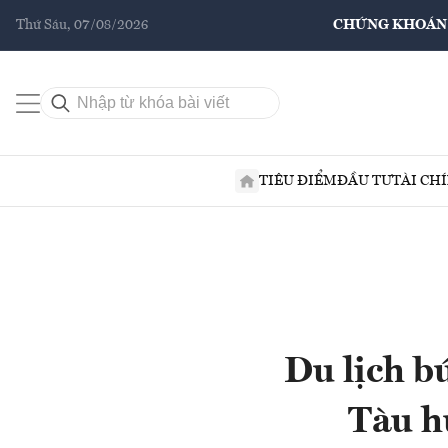
Thứ Sáu, 07/08/2026
CHỨNG KHOÁN
TIÊU ĐIỂM
ĐẦU TƯ
TÀI CH
Du lịch b
Tàu h