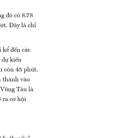
ng đó có 8.78
ợt. Đây là chỉ
 kể đến các
 dự kiến
n còn 45 phút.
n thành vào
ố Vũng Tàu là
 ra cơ hội