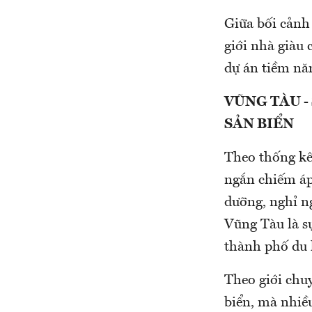
Giữa bối cảnh 
giới nhà giàu
dự án tiềm năn
VŨNG TÀU -
SẢN BIỂN
Theo thống kê
ngắn chiếm áp
dưỡng, nghỉ ng
Vũng Tàu là sự
thành phố du 
Theo giới chu
biển, mà nhiề