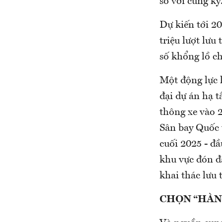
so với cùng kỳ
Dự kiến tới 20
triệu lượt lưu
số khổng lồ ch
Một động lực 
đại dự án hạ t
thông xe vào 2
Sân bay Quốc 
cuối 2025 - đầ
khu vực đón đ
khai thác lưu 
CHỌN “HÀN