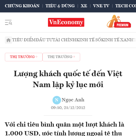
CHỨNG KHOÁN
TIÊU & DÙNG
XE
VNE TV
TECH CO
TIÊU ĐIỂM
ĐẦU TƯ
TÀI CHÍNH
KINH TẾ SỐ
KINH TẾ XANH
THỊ TRƯỜNG
THỊ TRƯỜNG
Lượng khách quốc tế đến Việt
Nam lập kỷ lục mới
Ngọc Anh
N
09:50, 25/12/2012
Với chi tiêu bình quân một lượt khách là
1.000 USD, ước tính lượng ngoại tệ thu