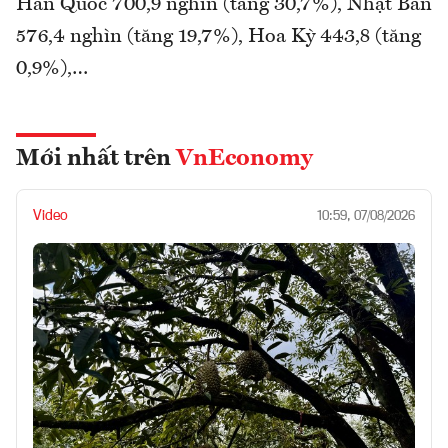
Hàn Quốc 700,9 nghìn (tăng 30,7%), Nhật Bản
576,4 nghìn (tăng 19,7%), Hoa Kỳ 443,8 (tăng
0,9%),…
Mới nhất trên
VnEconomy
Video
10:59, 07/08/2026