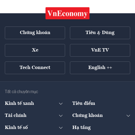
Chứng khoán
Tiêu & Dùng
Xe
VnE TV
Tech Connect
English ++
Tất cả chuyên mục
Kinh tế xanh
Tiêu điểm
Chuyển động xanh
Tài chính
Chứng khoán
Pháp lý
Ngân hàng
Doanh nghiệp niêm yết
Kinh tế số
Hạ tầng
Thương hiệu xanh
Thị trường vốn
Thị trường