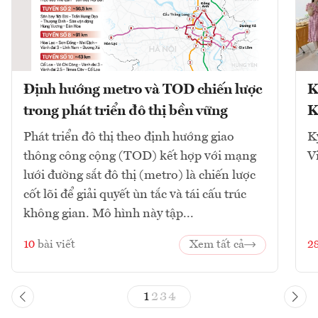
Định hướng metro và TOD chiến lược
K
trong phát triển đô thị bền vững
K
Phát triển đô thị theo định hướng giao
K
thông công cộng (TOD) kết hợp với mạng
V
lưới đường sắt đô thị (metro) là chiến lược
cốt lõi để giải quyết ùn tắc và tái cấu trúc
không gian. Mô hình này tập...
10
bài viết
Xem tất cả
2
1
2
3
4