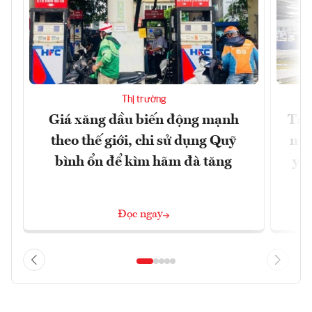
Thị trường
Giá xăng dầu biến động mạnh
Tăn
theo thế giới, chi sử dụng Quỹ
min
bình ổn để kìm hãm đà tăng
yêu
Đọc ngay