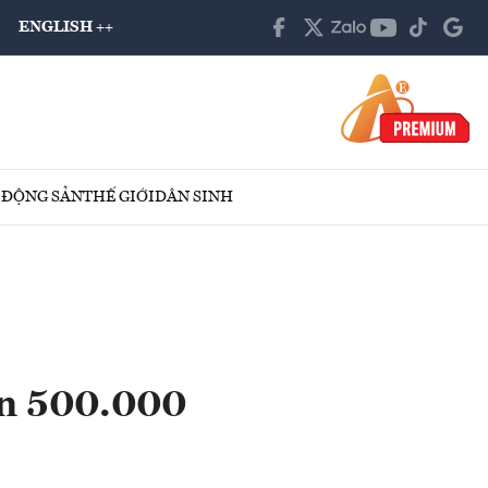
ENGLISH ++
 ĐỘNG SẢN
THẾ GIỚI
DÂN SINH
ơn 500.000