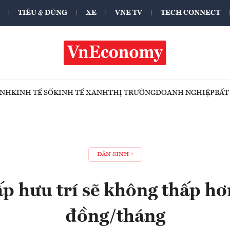
TIÊU & DÙNG
XE
VNE TV
TECH CONNECT
ÍNH
KINH TẾ SỐ
KINH TẾ XANH
THỊ TRƯỜNG
DOANH NGHIỆP
BẤT
DÂN SINH
ấp hưu trí sẽ không thấp h
đồng/tháng