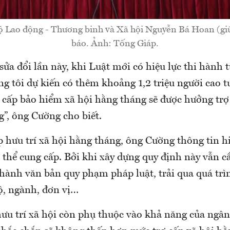
 Lao động - Thương binh và Xã hội Nguyễn Bá Hoan (giữ
báo. Ảnh: Tống Giáp.
sửa đổi lần này, khi Luật mới có hiệu lực thi hành 
g tôi dự kiến có thêm khoảng 1,2 triệu người cao 
 cấp bảo hiểm xã hội hằng tháng sẽ được hưởng trợ 
”, ông Cường cho biết.
p hưu trí xã hội hằng tháng, ông Cường thông tin h
 thể cung cấp. Bởi khi xây dựng quy định này vẫn c
hành văn bản quy phạm pháp luật, trải qua quá trìn
ộ, ngành, đơn vị…
hưu trí xã hội còn phụ thuộc vào khả năng của ngâ