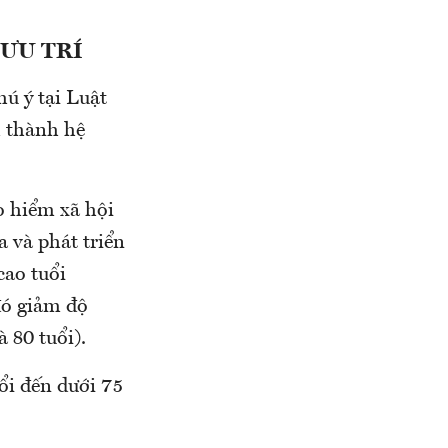
ƯU TRÍ
ú ý tại Luật
h thành hệ
o hiểm xã hội
 và phát triển
cao tuổi
đó giảm độ
 80 tuổi).
ổi đến dưới 75