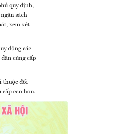
phủ quy định,
a ngân sách
át, xem xét
huy động các
 dân cùng cấp
i thuộc đối
ợ cấp cao hơn.