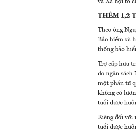
và Xã hội tổ c
THÊM 1,2 
Theo ông Nguy
Bảo hiểm xã hộ
thống bảo hiể
Trợ cấp hưu tr
do ngân sách 
một phần từ qu
không có lươn
tuổi được hưởn
Riêng đối với 
tuổi được hưởn