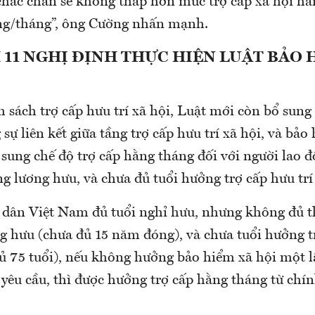
hắc chắn sẽ không thấp hơn mức trợ cấp xã hội hằ
ng/tháng”, ông Cường nhấn mạnh.
11 NGHỊ ĐỊNH THỰC HIỆN LUẬT BẢO 
 sách trợ cấp hưu trí xã hội, Luật mới còn bổ sung
sự liên kết giữa tầng trợ cấp hưu trí xã hội, và bảo
 sung chế độ trợ cấp hằng tháng đối với người lao
g lương hưu, và chưa đủ tuổi hưởng trợ cấp hưu trí 
 dân Việt Nam đủ tuổi nghỉ hưu, nhưng không đủ t
g hưu (chưa đủ 15 năm đóng), và chưa tuổi hưởng tr
đủ 75 tuổi), nếu không hưởng bảo hiểm xã hội một 
 yêu cầu, thì được hưởng trợ cấp hằng tháng từ ch