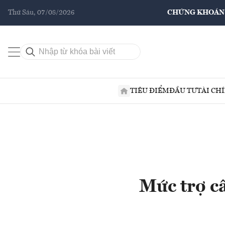
Thứ Sáu, 07/08/2026
CHỨNG KHOÁN
TIÊU ĐIỂM
ĐẦU TƯ
TÀI CH
Mức trợ c