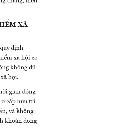
ng thăng, hiện
HIỂM XÃ
 quy định
 hiểm xã hội cơ
 động không đủ
xã hội.
hời gian đóng
ợ cấp hưu trí
lần, và không
ính khoản đóng