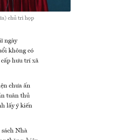
a) chủ trì họp
từ ngày
tuổi không có
cấp hưu trí xã
iện chưa ấn
ần tuân thủ
h lấy ý kiến
n sách Nhà