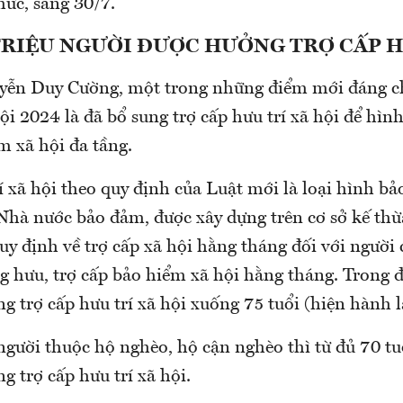
hức, sáng 30/7.
TRIỆU NGƯỜI ĐƯỢC HƯỞNG TRỢ CẤP H
ễn Duy Cường, một trong những điểm mới đáng ch
i 2024 là đã bổ sung trợ cấp hưu trí xã hội để hìn
m xã hội đa tầng.
í xã hội theo quy định của Luật mới là loại hình bả
Nhà nước bảo đảm, được xây dựng trên cơ sở kế thừa
y định về trợ cấp xã hội hằng tháng đối với người 
g hưu, trợ cấp bảo hiểm xã hội hằng tháng. Trong 
g trợ cấp hưu trí xã hội xuống 75 tuổi (hiện hành là
người thuộc hộ nghèo, hộ cận nghèo thì từ đủ 70 tu
g trợ cấp hưu trí xã hội.