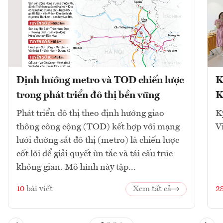
Định hướng metro và TOD chiến lược
K
trong phát triển đô thị bền vững
K
Phát triển đô thị theo định hướng giao
K
thông công cộng (TOD) kết hợp với mạng
V
lưới đường sắt đô thị (metro) là chiến lược
cốt lõi để giải quyết ùn tắc và tái cấu trúc
không gian. Mô hình này tập...
10
bài viết
Xem tất cả
2