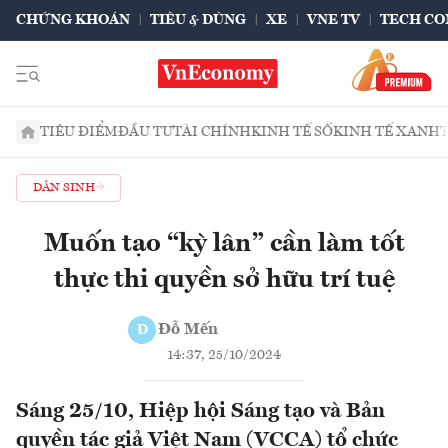
CHỨNG KHOÁN
TIÊU & DÙNG
XE
VNE TV
TECH CO
TIÊU ĐIỂM
ĐẦU TƯ
TÀI CHÍNH
KINH TẾ SỐ
KINH TẾ XANH
DÂN SINH
Muốn tạo “kỳ lân” cần làm tốt
thực thi quyền sở hữu trí tuệ
Đỗ Mến
Đ
14:37, 25/10/2024
Sáng 25/10, Hiệp hội Sáng tạo và Bản
quyền tác giả Việt Nam (VCCA) tổ chức