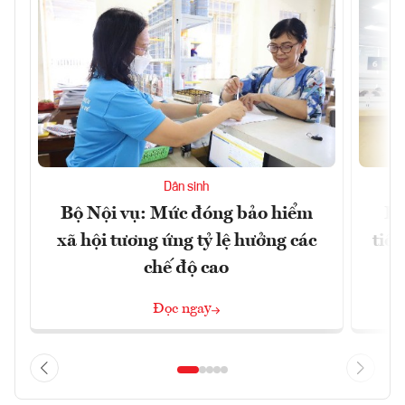
Dân sinh
Bộ Nội vụ: Mức đóng bảo hiểm
Bộ
xã hội tương ứng tỷ lệ hưởng các
tiề
chế độ cao
Đọc ngay