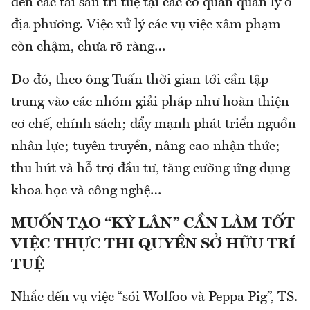
đến các tài sản trí tuệ tại các cơ quan quản lý ở
địa phương. Việc xử lý các vụ việc xâm phạm
còn chậm, chưa rõ ràng…
Do đó, theo ông Tuấn thời gian tới cần tập
trung vào các nhóm giải pháp như hoàn thiện
cơ chế, chính sách; đẩy mạnh phát triển nguồn
nhân lực; tuyên truyền, nâng cao nhận thức;
thu hút và hỗ trợ đầu tư, tăng cường ứng dụng
khoa học và công nghệ…
MUỐN TẠO “KỲ LÂN” CẦN LÀM TỐT
VIỆC THỰC THI QUYỀN SỞ HỮU TRÍ
TUỆ
Nhắc đến vụ việc “sói Wolfoo và Peppa Pig”, TS.