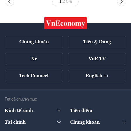
1
2
3
4
Chứng khoán
Tiêu & Dùng
Xe
VnE TV
Tech Connect
English ++
Tất cả chuyên mục
Kinh tế xanh
Tiêu điểm
Chuyển động xanh
Tài chính
Chứng khoán
Pháp lý
Ngân hàng
Doanh nghiệp niêm yết