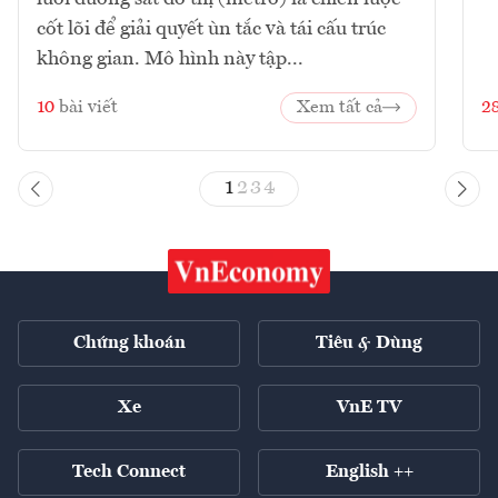
cốt lõi để giải quyết ùn tắc và tái cấu trúc
không gian. Mô hình này tập...
10
bài viết
Xem tất cả
2
1
2
3
4
Chứng khoán
Tiêu & Dùng
Xe
VnE TV
Tech Connect
English ++