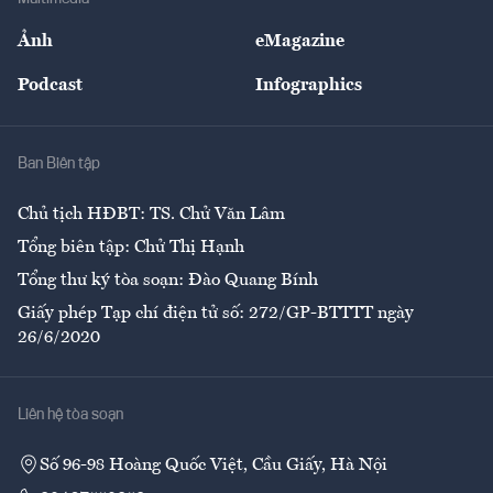
Sự kiện
Nhân lực
Ảnh
eMagazine
Đẹp +
An sinh
Podcast
Infographics
Giải trí
Y tế
Nhà
Ban Biên tập
Ẩm thực
Chủ tịch HĐBT: TS. Chử Văn Lâm
Tổng biên tập: Chử Thị Hạnh
Tổng thư ký tòa soạn: Đào Quang Bính
Giấy phép Tạp chí điện tử số: 272/GP-BTTTT ngày
26/6/2020
Liên hệ tòa soạn
Số 96-98 Hoàng Quốc Việt, Cầu Giấy, Hà Nội