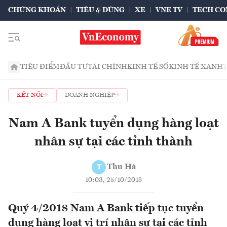
CHỨNG KHOÁN
TIÊU & DÙNG
XE
VNE TV
TECH CO
TIÊU ĐIỂM
ĐẦU TƯ
TÀI CHÍNH
KINH TẾ SỐ
KINH TẾ XANH
KẾT NỐI
DOANH NGHIỆP
Nam A Bank tuyển dụng hàng loạt
nhân sự tại các tỉnh thành
Thu Hà
T
10:03, 25/10/2018
Quý 4/2018 Nam A Bank tiếp tục tuyển
dụng hàng loạt vị trí nhân sự tại các tỉnh