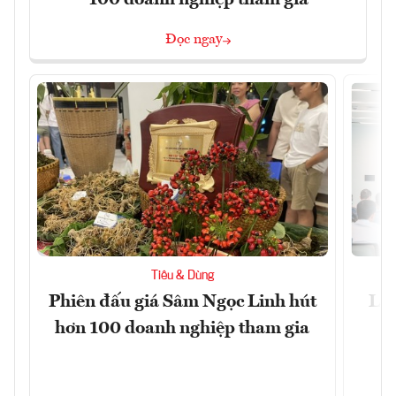
100 doanh nghiệp tham gia
Đọc ngay
Tiêu & Dùng
Phiên đấu giá Sâm Ngọc Linh hút
Làm
hơn 100 doanh nghiệp tham gia