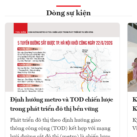
Dòng sự kiện
Định hướng metro và TOD chiến lược
K
trong phát triển đô thị bền vững
K
Phát triển đô thị theo định hướng giao
K
thông công cộng (TOD) kết hợp với mạng
V
lưới đường sắt đô thị (metro) là chiến lược