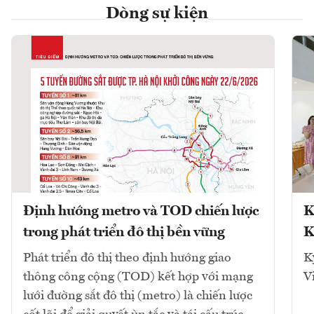
Dòng sự kiện
Định hướng metro và TOD chiến lược
K
trong phát triển đô thị bền vững
K
Phát triển đô thị theo định hướng giao
K
thông công cộng (TOD) kết hợp với mạng
V
lưới đường sắt đô thị (metro) là chiến lược