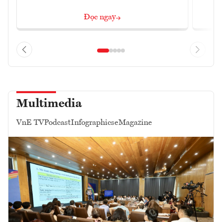
Đọc ngay
Multimedia
VnE TV
Podcast
Infographics
eMagazine