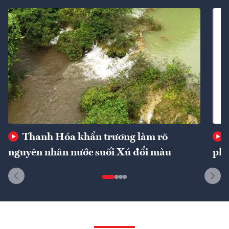
Thanh Hóa khẩn trương làm rõ
nguyên nhân nước suối Xú đổi màu
phí