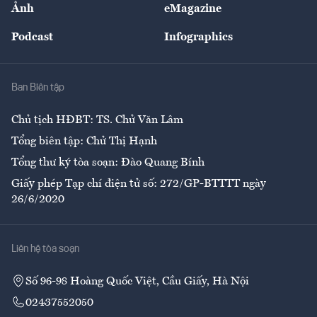
Ảnh
eMagazine
Đẹp +
An sinh
Podcast
Infographics
Giải trí
Y tế
Nhà
Ban Biên tập
Ẩm thực
Chủ tịch HĐBT: TS. Chử Văn Lâm
Tổng biên tập: Chử Thị Hạnh
Tổng thư ký tòa soạn: Đào Quang Bính
Giấy phép Tạp chí điện tử số: 272/GP-BTTTT ngày
26/6/2020
Liên hệ tòa soạn
Số 96-98 Hoàng Quốc Việt, Cầu Giấy, Hà Nội
02437552050