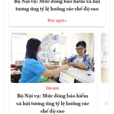
Bộ Nội vụ: Mức đóng bảo hiểm xã hội
tương ứng tỷ lệ hưởng các chế độ cao
Đọc ngay
Dân sinh
Bộ Nội vụ: Mức đóng bảo hiểm
Bộ
xã hội tương ứng tỷ lệ hưởng các
tiề
chế độ cao