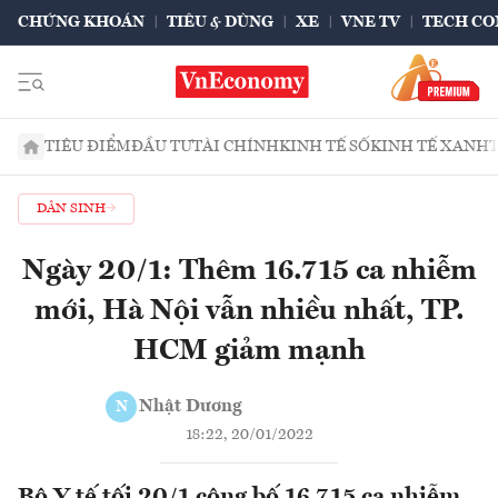
CHỨNG KHOÁN
TIÊU & DÙNG
XE
VNE TV
TECH CO
TIÊU ĐIỂM
ĐẦU TƯ
TÀI CHÍNH
KINH TẾ SỐ
KINH TẾ XANH
DÂN SINH
Ngày 20/1: Thêm 16.715 ca nhiễm
mới, Hà Nội vẫn nhiều nhất, TP.
HCM giảm mạnh
Nhật Dương
N
18:22, 20/01/2022
Bộ Y tế tối 20/1 công bố 16.715 ca nhiễm