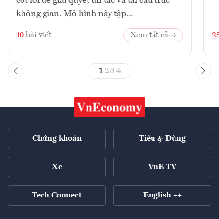
cốt lõi để giải quyết ùn tắc và tái cấu trúc
không gian. Mô hình này tập...
10
bài viết
Xem tất cả
2
1
2
3
4
Chứng khoán
Tiêu & Dùng
Xe
VnE TV
Tech Connect
English ++