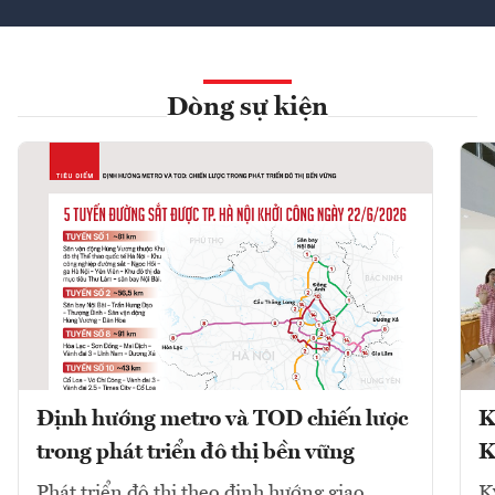
Dòng sự kiện
Định hướng metro và TOD chiến lược
K
trong phát triển đô thị bền vững
K
Phát triển đô thị theo định hướng giao
K