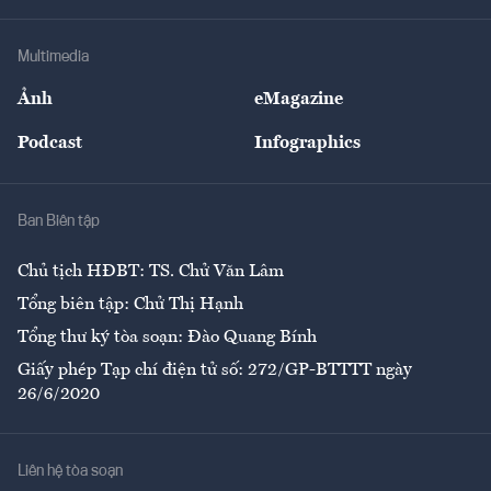
Hạ tầng
Sức khỏe
Khung pháp lý
Doanh nghiệp
Địa phương
Thị trường
Bảo hiểm
Multimedia
Sự kiện
Nhân lực
Ảnh
eMagazine
Đẹp +
An sinh
Podcast
Infographics
Giải trí
Y tế
Nhà
Ban Biên tập
Ẩm thực
Chủ tịch HĐBT: TS. Chử Văn Lâm
Tổng biên tập: Chử Thị Hạnh
Tổng thư ký tòa soạn: Đào Quang Bính
Giấy phép Tạp chí điện tử số: 272/GP-BTTTT ngày
26/6/2020
Liên hệ tòa soạn