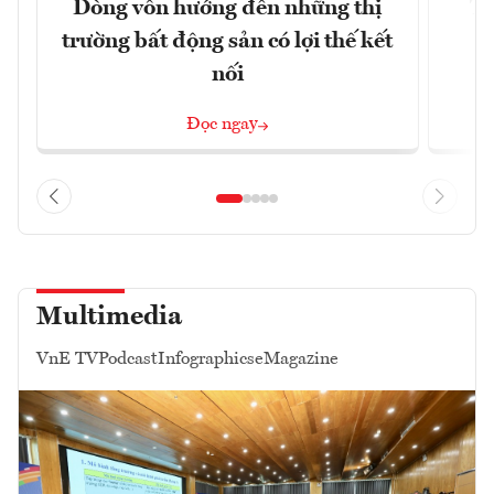
Dòng vốn hướng đến những thị
Tậ
trường bất động sản có lợi thế kết
t
nối
Đọc ngay
Multimedia
VnE TV
Podcast
Infographics
eMagazine