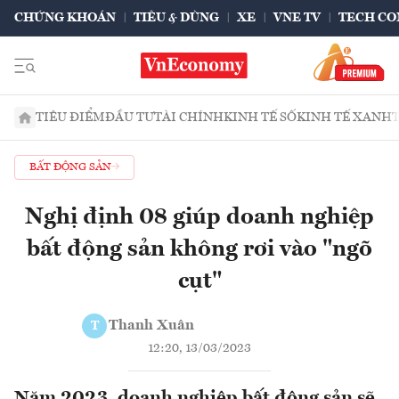
CHỨNG KHOÁN
TIÊU & DÙNG
XE
VNE TV
TECH CO
TIÊU ĐIỂM
ĐẦU TƯ
TÀI CHÍNH
KINH TẾ SỐ
KINH TẾ XANH
BẤT ĐỘNG SẢN
Nghị định 08 giúp doanh nghiệp
bất động sản không rơi vào "ngõ
cụt"
Thanh Xuân
T
12:20, 13/03/2023
Năm 2023, doanh nghiệp bất động sản sẽ