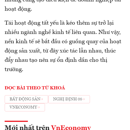
hoạt động.
Tái hoạt động tất yếu là kéo thêm sự trở lại
nhiều ngành nghề kinh tế liên quan. Như vậy,
nền kinh tế sẽ bắt đầu có guồng quay của hoạt
động sản xuất, từ đây xúc tác lẫn nhau, thúc
đẩy nhau tạo nên sự ổn định dần cho thị
trường.
ĐỌC BÀI THEO TỪ KHOÁ
BẤT ĐỘNG SẢN
NGHỊ ĐỊNH 08
VNECONOMY
Mới nhất trên
VnEconomy