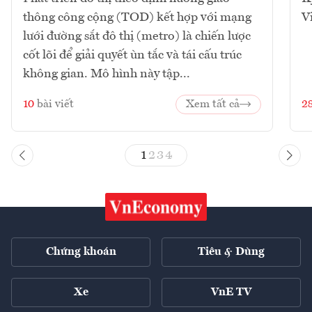
thông công cộng (TOD) kết hợp với mạng
V
lưới đường sắt đô thị (metro) là chiến lược
cốt lõi để giải quyết ùn tắc và tái cấu trúc
không gian. Mô hình này tập...
10
bài viết
Xem tất cả
2
1
2
3
4
Chứng khoán
Tiêu & Dùng
Xe
VnE TV