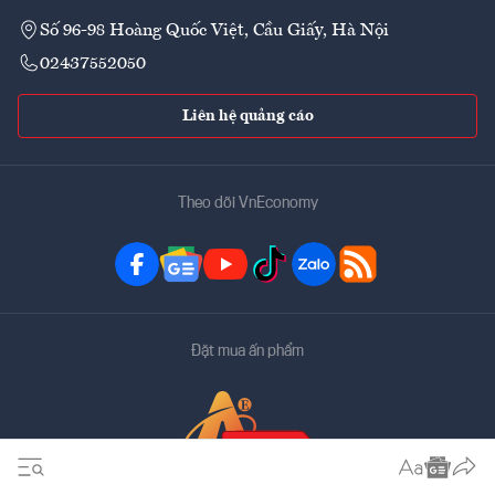
Số 96-98 Hoàng Quốc Việt, Cầu Giấy, Hà Nội
02437552050
Liên hệ quảng cáo
Theo dõi VnEconomy
Đặt mua ấn phẩm