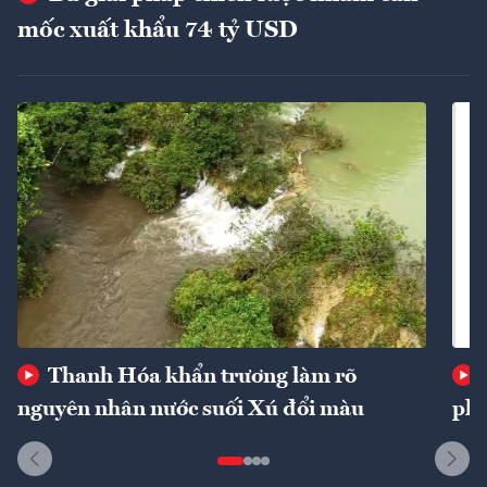
mốc xuất khẩu 74 tỷ USD
Thanh Hóa khẩn trương làm rõ
nguyên nhân nước suối Xú đổi màu
phí