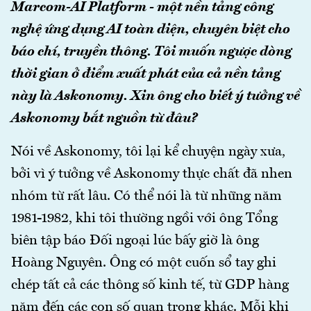
Marcom-AI Platform - một nền tảng công
nghệ ứng dụng AI toàn diện, chuyên biệt cho
báo chí, truyền thông. Tôi muốn ngược dòng
thời gian ở điểm xuất phát của cả nền tảng
này là Askonomy. Xin ông cho biết ý tưởng về
Askonomy bắt nguồn từ đâu?
Nói về Askonomy, tôi lại kể chuyện ngày xưa,
bởi vì ý tưởng về Askonomy thực chất đã nhen
nhóm từ rất lâu. Có thể nói là từ những năm
1981-1982, khi tôi thường ngồi với ông Tổng
biên tập báo Đối ngoại lúc bấy giờ là ông
Hoàng Nguyên. Ông có một cuốn sổ tay ghi
chép tất cả các thông số kinh tế, từ GDP hàng
năm đến các con số quan trọng khác. Mỗi khi